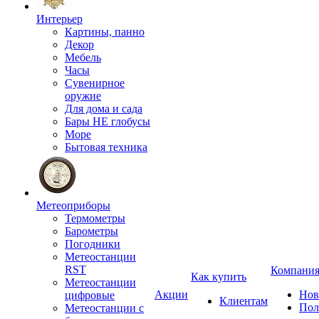
Интерьер
Картины, панно
Декор
Мебель
Часы
Сувенирное
оружие
Для дома и сада
Бары НЕ глобусы
Море
Бытовая техника
Метеоприборы
Термометры
Барометры
Погодники
Метеостанции
RST
Компани
Как купить
Метеостанции
Акции
Нов
цифровые
Клиентам
Пол
Метеостанции с