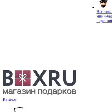
Настоль
мини-ба
виде гло
Каталог