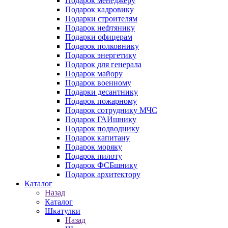
Подарок менеджеру
Подарок кадровику
Подарки строителям
Подарок нефтянику
Подарки офицерам
Подарок полковнику
Подарок энергетику
Подарок для генерала
Подарок майору
Подарок военному
Подарки десантнику
Подарок пожарному
Подарок сотруднику МЧС
Подарок ГАИшнику
Подарок подводнику
Подарок капитану
Подарок моряку
Подарок пилоту
Подарок ФСБшнику
Подарок архитектору
Каталог
Назад
Каталог
Шкатулки
Назад