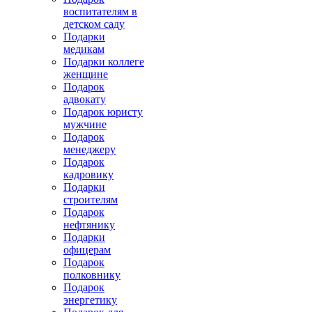
воспитателям в
детском саду
Подарки
медикам
Подарки коллеге
женщине
Подарок
адвокату
Подарок юристу
мужчине
Подарок
менеджеру
Подарок
кадровику
Подарки
строителям
Подарок
нефтянику
Подарки
офицерам
Подарок
полковнику
Подарок
энергетику