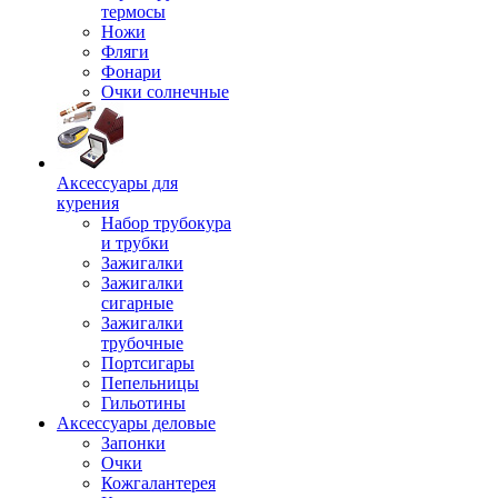
термосы
Ножи
Фляги
Фонари
Очки солнечные
Аксессуары для
курения
Набор трубокура
и трубки
Зажигалки
Зажигалки
сигарные
Зажигалки
трубочные
Портсигары
Пепельницы
Гильотины
Аксессуары деловые
Запонки
Очки
Кожгалантерея