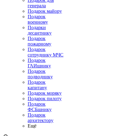
Подарок для
генерала
Подарок майору
Подарок
военному
Подарки
десантнику
Подарок
пожарному
Подарок
сотруднику МЧС
Подарок
ГАИшнику
Подарок
подводнику
Подарок
капитану
Подарок моряку
Подарок пилоту
Подарок
ФСБшнику
Подарок
архитектору
Ещё