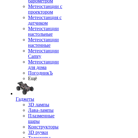
барометром
Метеостанции с
проектором
Метеостанция с
датчиком
Метеостанции
настольные
Метеостанции
настенные
Метеостанции
Camry
Метеостанции
для дома
ПогодникЪ
Ещё
Гаджеты
3D лампы
Лава-лампы
Плазменные
шары
Конструкторы
3D ручки
Телескопы