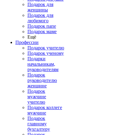
Подарок для
женщины
Подарок для
любимого
Подарок папе
Подарок маме
Ещё
Профессии
Подарок учителю
Подарок ученому
Подарки
начальникам,
руководителям
Подарок
руководителю
женщине
Подарок
мужчине
учителю
Подарок коллеге
мужчине
Подарок
главному
бухгалтеру
Подарок