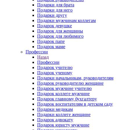
Подарки для брата
Подарки для него
Подарки другу
Подарки мужчинам коллегам
Подарок девушке
Подарок для женщины
Подарок для любимого
Подарок папе
Подарок маме
Профессии
Назад
Профессии
Подарок учителю
Подарок ученому
Подарки начальникам, руководителям
Подарок руководителю женщине
Подарок мужчине учителю
Подарок коллеге мужчине
Подарок главному бухгалтеру
Подарок воспитателям в детском саду
Подарки медикам
Подарки коллеге женщине
Подарок адвокату
Подарок юристу мужчине