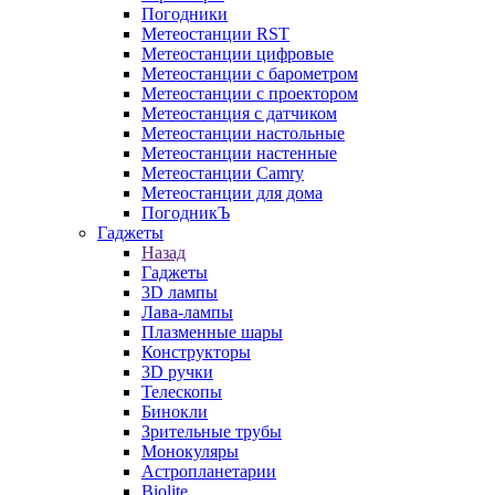
Погодники
Метеостанции RST
Метеостанции цифровые
Метеостанции с барометром
Метеостанции с проектором
Метеостанция с датчиком
Метеостанции настольные
Метеостанции настенные
Метеостанции Camry
Метеостанции для дома
ПогодникЪ
Гаджеты
Назад
Гаджеты
3D лампы
Лава-лампы
Плазменные шары
Конструкторы
3D ручки
Телескопы
Бинокли
Зрительные трубы
Монокуляры
Астропланетарии
Biolite