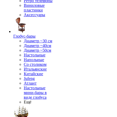
Ретро телефоны
Виниловые
пластинки
Аксессуары
Глобус-бары
Диаметр ~30 см
Диаметр ~40см
Диаметр ~50см
Настольные
Напольные
Со столиком
Итальянские
Китайские
Jufeng
Атлант
Настольные
мини-бары в
виде глобуса
Ещё