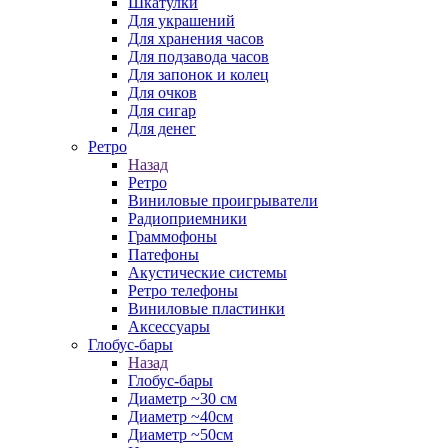
Шкатулки
Для украшений
Для хранения часов
Для подзавода часов
Для запонок и колец
Для очков
Для сигар
Для денег
Ретро
Назад
Ретро
Виниловые проигрыватели
Радиоприемники
Граммофоны
Патефоны
Акустические системы
Ретро телефоны
Виниловые пластинки
Аксессуары
Глобус-бары
Назад
Глобус-бары
Диаметр ~30 см
Диаметр ~40см
Диаметр ~50см