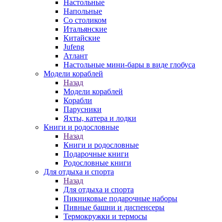
Настольные
Напольные
Со столиком
Итальянские
Китайские
Jufeng
Атлант
Настольные мини-бары в виде глобуса
Модели кораблей
Назад
Модели кораблей
Корабли
Парусники
Яхты, катера и лодки
Книги и родословные
Назад
Книги и родословные
Подарочные книги
Родословные книги
Для отдыха и спорта
Назад
Для отдыха и спорта
Пикниковые подарочные наборы
Пивные башни и диспенсеры
Термокружки и термосы