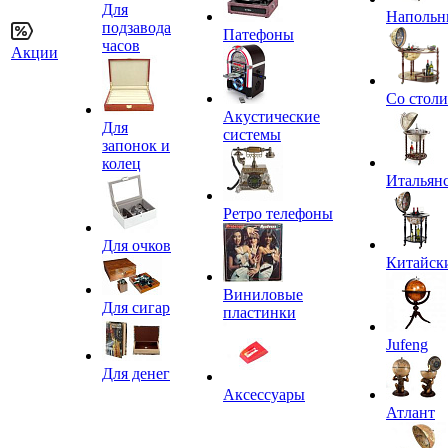
Для
Напольн
подзавода
Патефоны
часов
Акции
Со стол
Акустические
Для
системы
запонок и
колец
Итальян
Ретро телефоны
Для очков
Китайск
Виниловые
Для сигар
пластинки
Jufeng
Для денег
Аксессуары
Атлант