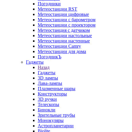
Погодники
Метеостанции RST
Метеостанции цифровые
Метеостанции с барометром
Метеостанции с проектором
Метеостанция с датчиком
Метеостанции настольные
Метеостанции настенные
Метеостанции Camry
Метеостанции для дома
ПогодникЪ
Гаджеты
Назад
Гаджеты
3D лампы
Лава-лампы
Плазменные шары
Конструкторы
3D ручки
Телескопы
Бинокли
Зрительные трубы
Монокуляры
Астропланетарии
Biolite