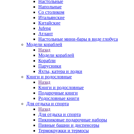
Настольные
Напольные
Со столиком
Итальянские
Китайские
Jufeng
Атлант
Настольные мини-бары в виде глобуса
Модели кораблей
Назад
Модели кораблей
Корабли
Парусники
Яхты, катера и лодки
Книги и родословные
Назад
Книги и родословные
Подарочные книги
Родословные книги
Для отдыха и спорта
Назад
Для отдыха и спорта
Пикниковые подарочные наборы
Пивные башни и диспенсеры
Термокружки и термосы