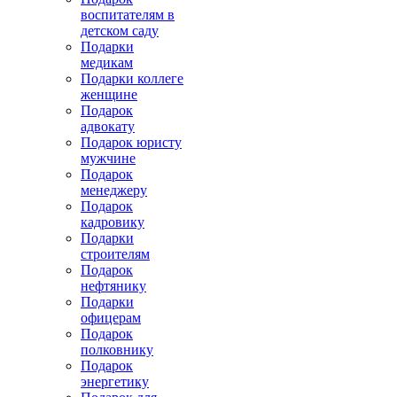
воспитателям в
детском саду
Подарки
медикам
Подарки коллеге
женщине
Подарок
адвокату
Подарок юристу
мужчине
Подарок
менеджеру
Подарок
кадровику
Подарки
строителям
Подарок
нефтянику
Подарки
офицерам
Подарок
полковнику
Подарок
энергетику