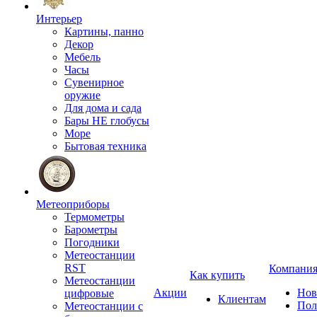
Интерьер
Картины, панно
Декор
Мебель
Часы
Сувенирное
оружие
Для дома и сада
Бары НЕ глобусы
Море
Бытовая техника
Метеоприборы
Термометры
Барометры
Погодники
Метеостанции
RST
Компани
Как купить
Метеостанции
Акции
Нов
цифровые
Клиентам
Пол
Метеостанции с