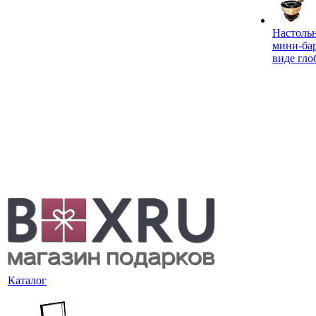
Настоль
мини-ба
виде гло
Каталог