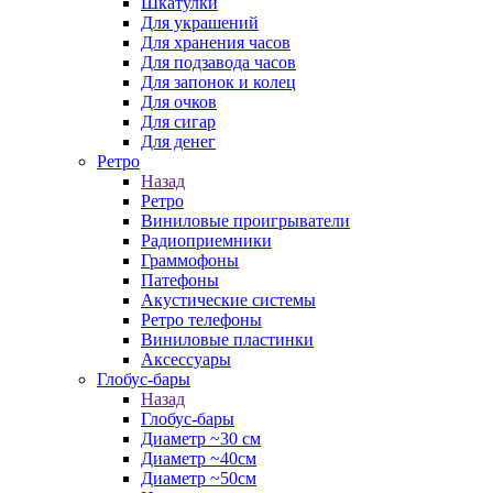
Шкатулки
Для украшений
Для хранения часов
Для подзавода часов
Для запонок и колец
Для очков
Для сигар
Для денег
Ретро
Назад
Ретро
Виниловые проигрыватели
Радиоприемники
Граммофоны
Патефоны
Акустические системы
Ретро телефоны
Виниловые пластинки
Аксессуары
Глобус-бары
Назад
Глобус-бары
Диаметр ~30 см
Диаметр ~40см
Диаметр ~50см