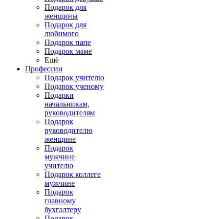
Подарок для
женщины
Подарок для
любимого
Подарок папе
Подарок маме
Ещё
Профессии
Подарок учителю
Подарок ученому
Подарки
начальникам,
руководителям
Подарок
руководителю
женщине
Подарок
мужчине
учителю
Подарок коллеге
мужчине
Подарок
главному
бухгалтеру
Подарок