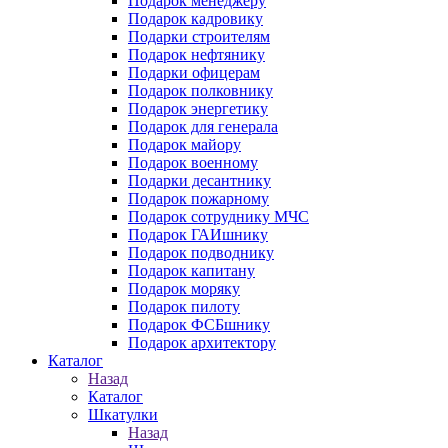
Подарок менеджеру
Подарок кадровику
Подарки строителям
Подарок нефтянику
Подарки офицерам
Подарок полковнику
Подарок энергетику
Подарок для генерала
Подарок майору
Подарок военному
Подарки десантнику
Подарок пожарному
Подарок сотруднику МЧС
Подарок ГАИшнику
Подарок подводнику
Подарок капитану
Подарок моряку
Подарок пилоту
Подарок ФСБшнику
Подарок архитектору
Каталог
Назад
Каталог
Шкатулки
Назад