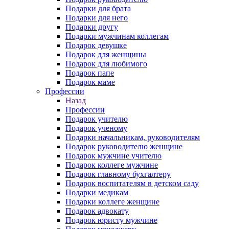
Подарки для брата
Подарки для него
Подарки другу
Подарки мужчинам коллегам
Подарок девушке
Подарок для женщины
Подарок для любимого
Подарок папе
Подарок маме
Профессии
Назад
Профессии
Подарок учителю
Подарок ученому
Подарки начальникам, руководителям
Подарок руководителю женщине
Подарок мужчине учителю
Подарок коллеге мужчине
Подарок главному бухгалтеру
Подарок воспитателям в детском саду
Подарки медикам
Подарки коллеге женщине
Подарок адвокату
Подарок юристу мужчине