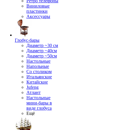
Ретро телефоны
Виниловые
пластинки
Аксессуары
Глобус-бары
Диаметр ~30 см
Диаметр ~40см
Диаметр ~50см
Настольные
Напольные
Со столиком
Итальянские
Китайские
Jufeng
Атлант
Настольные
мини-бары в
виде глобуса
Ещё