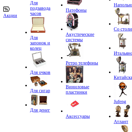
Для
Напольн
подзавода
Патефоны
часов
Акции
Со стол
Акустические
Для
системы
запонок и
колец
Итальян
Ретро телефоны
Для очков
Китайск
Виниловые
Для сигар
пластинки
Jufeng
Для денег
Аксессуары
Атлант