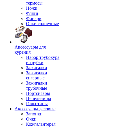
термосы
Ножи
Фляги
Фонари
Очки солнечные
Аксессуары для
курения
Набор трубокура
и трубки
Зажигалки
Зажигалки
сигарные
Зажигалки
трубочные
Портсигары
Пепельницы
Гильотины
Аксессуары деловые
Запонки
Очки
Кожгалантерея