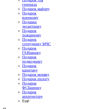
Подарок для
генерала
Подарок майору
Подарок
военному
Подарки
десантнику
Подарок
пожарному
Подарок
сотруднику МЧС
Подарок
ГАИшнику
Подарок
подводнику
Подарок
капитану
Подарок моряку
Подарок пилоту
Подарок
ФСБшнику
Подарок
архитектору
Ещё