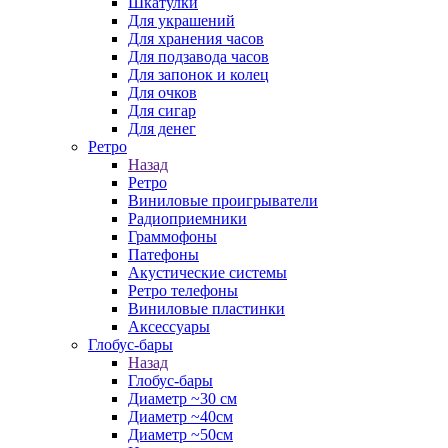
Шкатулки
Для украшений
Для хранения часов
Для подзавода часов
Для запонок и колец
Для очков
Для сигар
Для денег
Ретро
Назад
Ретро
Виниловые проигрыватели
Радиоприемники
Граммофоны
Патефоны
Акустические системы
Ретро телефоны
Виниловые пластинки
Аксессуары
Глобус-бары
Назад
Глобус-бары
Диаметр ~30 см
Диаметр ~40см
Диаметр ~50см