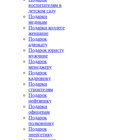
воспитателям в
детском саду
Подарки
медикам
Подарки коллеге
женщине
Подарок
адвокату
Подарок юристу
мужчине
Подарок
менеджеру
Подарок
кадровику
Подарки
строителям
Подарок
нефтянику
Подарки
офицерам
Подарок
полковнику
Подарок
энергетику