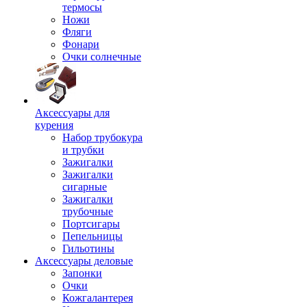
термосы
Ножи
Фляги
Фонари
Очки солнечные
Аксессуары для
курения
Набор трубокура
и трубки
Зажигалки
Зажигалки
сигарные
Зажигалки
трубочные
Портсигары
Пепельницы
Гильотины
Аксессуары деловые
Запонки
Очки
Кожгалантерея