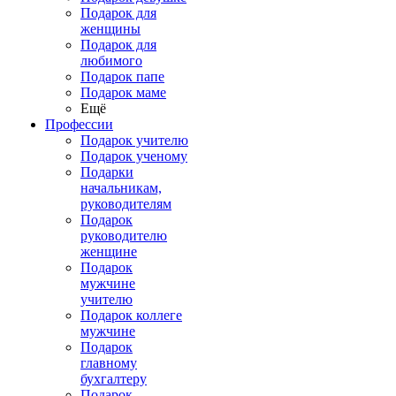
Подарок для
женщины
Подарок для
любимого
Подарок папе
Подарок маме
Ещё
Профессии
Подарок учителю
Подарок ученому
Подарки
начальникам,
руководителям
Подарок
руководителю
женщине
Подарок
мужчине
учителю
Подарок коллеге
мужчине
Подарок
главному
бухгалтеру
Подарок