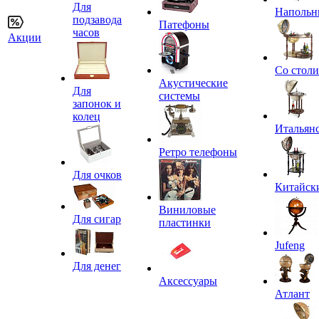
Для
Напольн
подзавода
Патефоны
часов
Акции
Со стол
Акустические
Для
системы
запонок и
колец
Итальян
Ретро телефоны
Для очков
Китайск
Виниловые
Для сигар
пластинки
Jufeng
Для денег
Аксессуары
Атлант