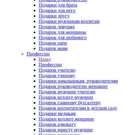
Подарки для брата
Подарки для него
Подарки другу
Подарки мужчинам коллегам
Подарок девушке
Подарок для женщины
Подарок для любимого
Подарок папе
Подарок маме
Профессии
Назад
Профессии
Подарок учителю
Подарок ученому
Подарки начальникам, руководителям
Подарок руководителю женщине
Подарок мужчине учителю
Подарок коллеге мужчине
Подарок главному бухгалтеру
Подарок воспитателям в детском саду
Подарки медикам
Подарки коллеге женщине
Подарок адвокату
Подарок юристу мужчине