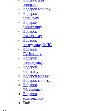
Подарок для
генерала
Подарок майору
Подарок
военному
Подарки
десантнику
Подарок
пожарному
Подарок
сотруднику МЧС
Подарок
ГАИшнику
Подарок
подводнику
Подарок
капитану
Подарок моряку
Подарок пилоту
Подарок
ФСБшнику
Подарок
архитектору
Ещё