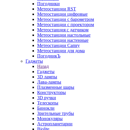
Погодники
Метеостанции RST
Метеостанции цифровые
Метеостанции с барометром
Метеостанции с проектором
Метеостанция с датчиком
Метеостанции настольные
Метеостанции настенные
Метеостанции Camry
Метеостанции для дома
ПогодникЪ
Гаджеты
Назад
Гаджеты
3D лампы
Лава-лампы
Плазменные шары
Конструкторы
3D ручки
Телескопы
Бинокли
Зрительные трубы
Монокуляры
Астропланетарии
Biolite