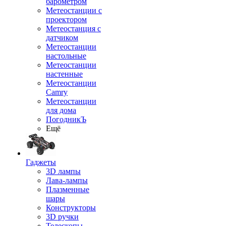
барометром
Метеостанции с
проектором
Метеостанция с
датчиком
Метеостанции
настольные
Метеостанции
настенные
Метеостанции
Camry
Метеостанции
для дома
ПогодникЪ
Ещё
Гаджеты
3D лампы
Лава-лампы
Плазменные
шары
Конструкторы
3D ручки
Телескопы