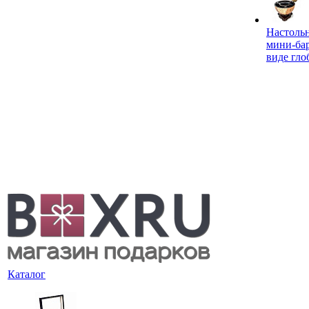
Настоль
мини-ба
виде гло
Каталог