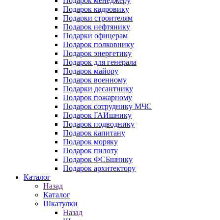
Подарок менеджеру
Подарок кадровику
Подарки строителям
Подарок нефтянику
Подарки офицерам
Подарок полковнику
Подарок энергетику
Подарок для генерала
Подарок майору
Подарок военному
Подарки десантнику
Подарок пожарному
Подарок сотруднику МЧС
Подарок ГАИшнику
Подарок подводнику
Подарок капитану
Подарок моряку
Подарок пилоту
Подарок ФСБшнику
Подарок архитектору
Каталог
Назад
Каталог
Шкатулки
Назад