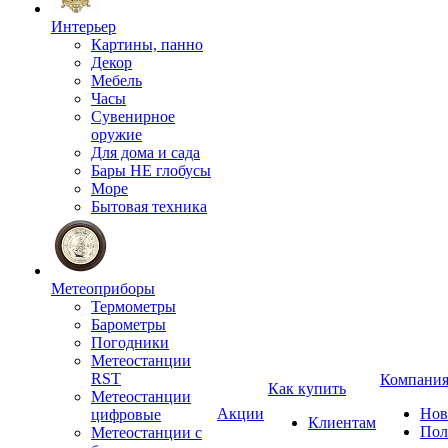
Интерьер
Картины, панно
Декор
Мебель
Часы
Сувенирное
оружие
Для дома и сада
Бары НЕ глобусы
Море
Бытовая техника
Метеоприборы
Термометры
Барометры
Погодники
Метеостанции
RST
Компани
Как купить
Метеостанции
Акции
Нов
цифровые
Клиентам
Пол
Метеостанции с