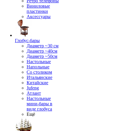
Ретро телефоны
Виниловые
пластинки
Аксессуары
Глобус-бары
Диаметр ~30 см
Диаметр ~40см
Диаметр ~50см
Настольные
Напольные
Со столиком
Итальянские
Китайские
Jufeng
Атлант
Настольные
мини-бары в
виде глобуса
Ещё