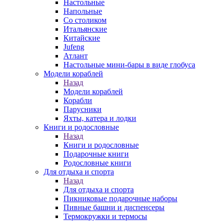
Настольные
Напольные
Со столиком
Итальянские
Китайские
Jufeng
Атлант
Настольные мини-бары в виде глобуса
Модели кораблей
Назад
Модели кораблей
Корабли
Парусники
Яхты, катера и лодки
Книги и родословные
Назад
Книги и родословные
Подарочные книги
Родословные книги
Для отдыха и спорта
Назад
Для отдыха и спорта
Пикниковые подарочные наборы
Пивные башни и диспенсеры
Термокружки и термосы