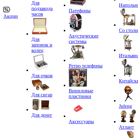
Для
Напольн
подзавода
Патефоны
часов
Акции
Со стол
Акустические
Для
системы
запонок и
колец
Итальян
Ретро телефоны
Для очков
Китайск
Виниловые
Для сигар
пластинки
Jufeng
Для денег
Аксессуары
Атлант