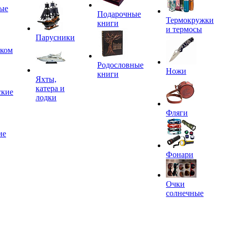
ые
Подарочные
Термокружки
книги
и термосы
Парусники
иком
Родословные
Ножи
книги
Яхты,
катера и
ские
лодки
Фляги
ие
Фонари
Очки
солнечные