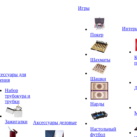
Игры
Интерь
Покер
К
Шахматы
п
ессуары для
Шашки
ения
Д
Набор
трубокура и
трубки
Нарды
М
Зажигалки
Аксессуары деловые
Настольный
футбол