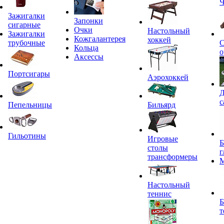
Ч
Зажигалки
Запонки
сигарные
Очки
Настольный
Зажигалки
Кожгалантерея
хоккей
трубочные
С
Кольца
о
Аксессы
Портсигары
Аэрохоккей
Д
с
Пепельницы
Бильярд
Гильотины
Игровые
Б
столы
г
трансформеры
Настольный
теннис
Б
т