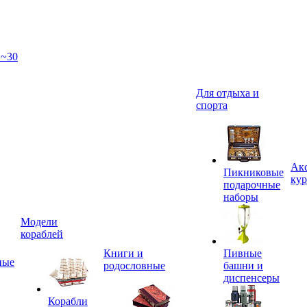
 ~30
Для отдыха и
спорта
Акс
Пикниковые
кур
подарочные
наборы
Модели
кораблей
Книги и
Пивные
ные
родословные
башни и
диспенсеры
Корабли