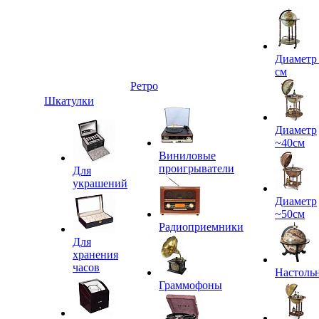
Диаметр
см
Ретро
Шкатулки
Диаметр
~40см
Виниловые
проигрыватели
Для
украшений
Диаметр
~50см
Радиоприемники
Для
хранения
часов
Настоль
Граммофоны