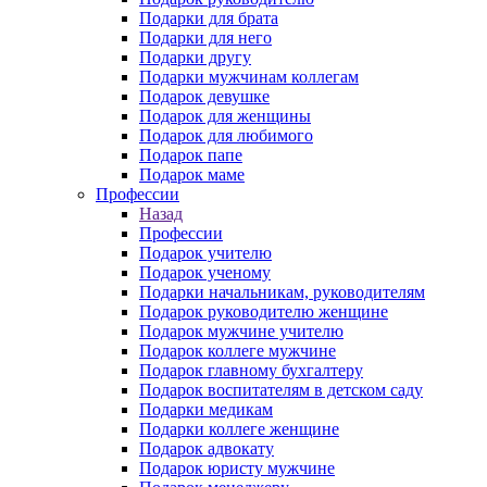
Подарки для брата
Подарки для него
Подарки другу
Подарки мужчинам коллегам
Подарок девушке
Подарок для женщины
Подарок для любимого
Подарок папе
Подарок маме
Профессии
Назад
Профессии
Подарок учителю
Подарок ученому
Подарки начальникам, руководителям
Подарок руководителю женщине
Подарок мужчине учителю
Подарок коллеге мужчине
Подарок главному бухгалтеру
Подарок воспитателям в детском саду
Подарки медикам
Подарки коллеге женщине
Подарок адвокату
Подарок юристу мужчине