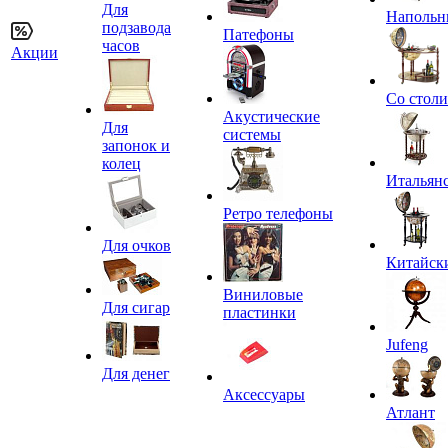
Для
Напольн
подзавода
Патефоны
часов
Акции
Со стол
Акустические
Для
системы
запонок и
колец
Итальян
Ретро телефоны
Для очков
Китайск
Виниловые
Для сигар
пластинки
Jufeng
Для денег
Аксессуары
Атлант