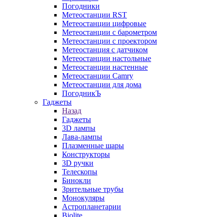
Погодники
Метеостанции RST
Метеостанции цифровые
Метеостанции с барометром
Метеостанции с проектором
Метеостанция с датчиком
Метеостанции настольные
Метеостанции настенные
Метеостанции Camry
Метеостанции для дома
ПогодникЪ
Гаджеты
Назад
Гаджеты
3D лампы
Лава-лампы
Плазменные шары
Конструкторы
3D ручки
Телескопы
Бинокли
Зрительные трубы
Монокуляры
Астропланетарии
Biolite