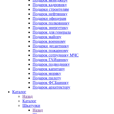
Подарок менеджеру
Подарок кадровику
Подарки строителям
Подарок нефтянику
Подарки офицерам
Подарок полковнику
Подарок энергетику
Подарок для генерала
Подарок майору
Подарок военному
Подарки десантнику
Подарок пожарному
Подарок сотруднику МЧС
Подарок ГАИшнику
Подарок подводнику
Подарок капитану
Подарок моряку
Подарок пилоту
Подарок ФСБшнику
Подарок архитектору
Каталог
Назад
Каталог
Шкатулки
Назад