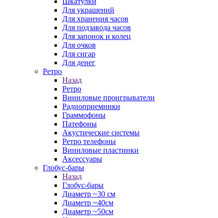
Шкатулки
Для украшений
Для хранения часов
Для подзавода часов
Для запонок и колец
Для очков
Для сигар
Для денег
Ретро
Назад
Ретро
Виниловые проигрыватели
Радиоприемники
Граммофоны
Патефоны
Акустические системы
Ретро телефоны
Виниловые пластинки
Аксессуары
Глобус-бары
Назад
Глобус-бары
Диаметр ~30 см
Диаметр ~40см
Диаметр ~50см