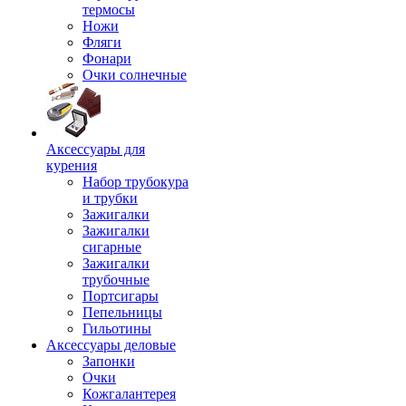
термосы
Ножи
Фляги
Фонари
Очки солнечные
Аксессуары для
курения
Набор трубокура
и трубки
Зажигалки
Зажигалки
сигарные
Зажигалки
трубочные
Портсигары
Пепельницы
Гильотины
Аксессуары деловые
Запонки
Очки
Кожгалантерея