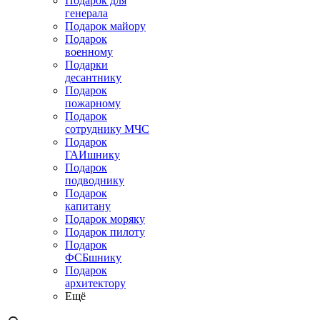
Подарок для
генерала
Подарок майору
Подарок
военному
Подарки
десантнику
Подарок
пожарному
Подарок
сотруднику МЧС
Подарок
ГАИшнику
Подарок
подводнику
Подарок
капитану
Подарок моряку
Подарок пилоту
Подарок
ФСБшнику
Подарок
архитектору
Ещё