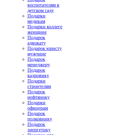
воспитателям в
детском саду
Подарки
медикам
Подарки коллеге
женщине
Подарок
адвокату
Подарок юристу
мужчине
Подарок
менеджеру
Подарок
кадровику
Подарки
строителям
Подарок
нефтянику
Подарки
офицерам
Подарок
полковнику
Подарок
энергетику