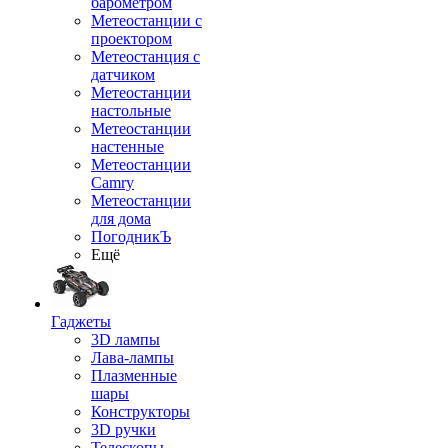
барометром
Метеостанции с
проектором
Метеостанция с
датчиком
Метеостанции
настольные
Метеостанции
настенные
Метеостанции
Camry
Метеостанции
для дома
ПогодникЪ
Ещё
Гаджеты
3D лампы
Лава-лампы
Плазменные
шары
Конструкторы
3D ручки
Телескопы