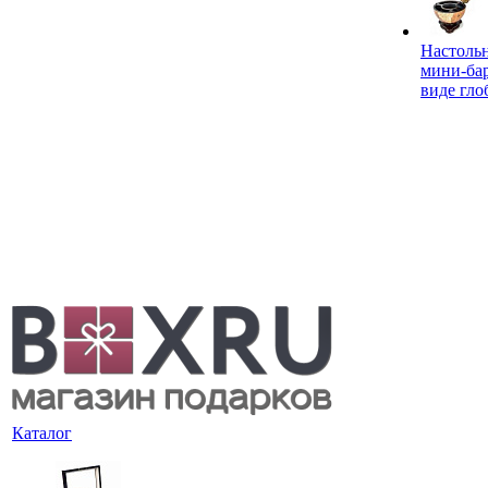
Настоль
мини-ба
виде гло
Каталог