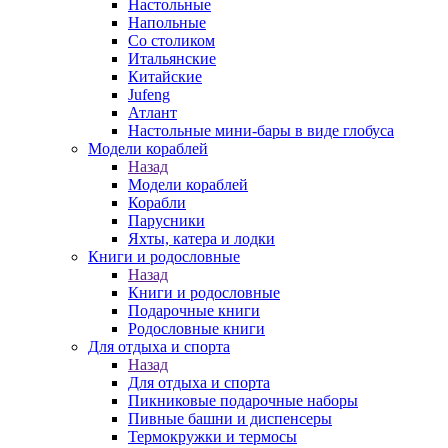
Настольные
Напольные
Со столиком
Итальянские
Китайские
Jufeng
Атлант
Настольные мини-бары в виде глобуса
Модели кораблей
Назад
Модели кораблей
Корабли
Парусники
Яхты, катера и лодки
Книги и родословные
Назад
Книги и родословные
Подарочные книги
Родословные книги
Для отдыха и спорта
Назад
Для отдыха и спорта
Пикниковые подарочные наборы
Пивные башни и диспенсеры
Термокружки и термосы