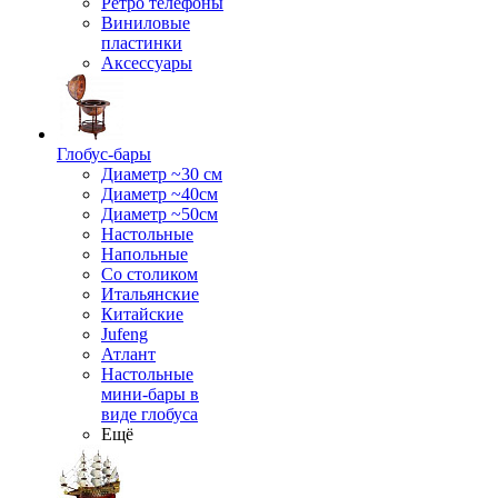
Ретро телефоны
Виниловые
пластинки
Аксессуары
Глобус-бары
Диаметр ~30 см
Диаметр ~40см
Диаметр ~50см
Настольные
Напольные
Со столиком
Итальянские
Китайские
Jufeng
Атлант
Настольные
мини-бары в
виде глобуса
Ещё