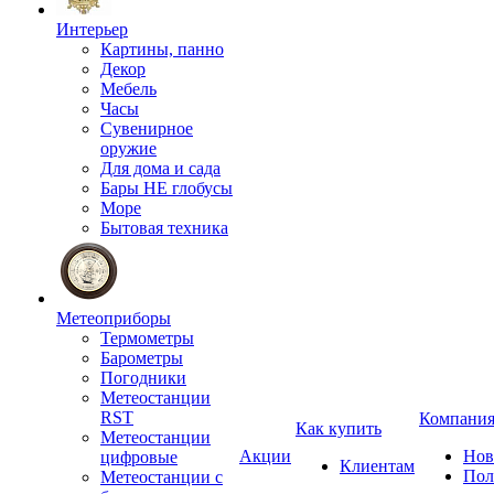
Интерьер
Картины, панно
Декор
Мебель
Часы
Сувенирное
оружие
Для дома и сада
Бары НЕ глобусы
Море
Бытовая техника
Метеоприборы
Термометры
Барометры
Погодники
Метеостанции
RST
Компани
Как купить
Метеостанции
Акции
Нов
цифровые
Клиентам
Пол
Метеостанции с