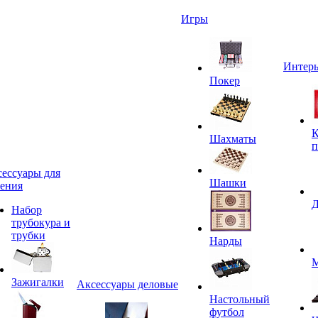
Игры
Интерь
Покер
К
Шахматы
п
ессуары для
Шашки
ения
Д
Набор
трубокура и
трубки
Нарды
М
Зажигалки
Аксессуары деловые
Настольный
футбол