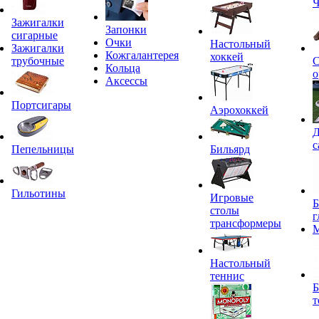
Ч
Зажигалки
Запонки
сигарные
Очки
Настольный
Зажигалки
Кожгалантерея
хоккей
трубочные
С
Кольца
о
Аксессы
Портсигары
Аэрохоккей
Д
с
Пепельницы
Бильярд
Гильотины
Игровые
Б
столы
г
трансформеры
Настольный
теннис
Б
т