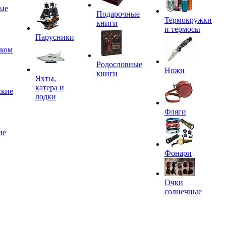
ые
Подарочные
Термокружки
книги
и термосы
Парусники
иком
Родословные
Ножи
книги
Яхты,
катера и
ские
лодки
Фляги
ие
Фонари
Очки
солнечные