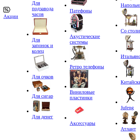
Для
Напольн
подзавода
Патефоны
часов
Акции
Со стол
Акустические
Для
системы
запонок и
колец
Итальян
Ретро телефоны
Для очков
Китайск
Виниловые
Для сигар
пластинки
Jufeng
Для денег
Аксессуары
Атлант