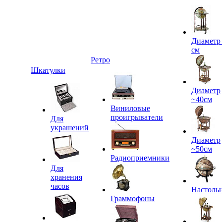
Диаметр
см
Ретро
Шкатулки
Диаметр
~40см
Виниловые
проигрыватели
Для
украшений
Диаметр
~50см
Радиоприемники
Для
хранения
часов
Настоль
Граммофоны