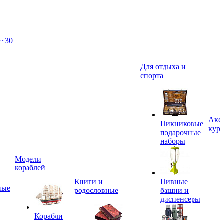
 ~30
Для отдыха и
спорта
Акс
Пикниковые
кур
подарочные
наборы
Модели
кораблей
Книги и
Пивные
ные
родословные
башни и
диспенсеры
Корабли