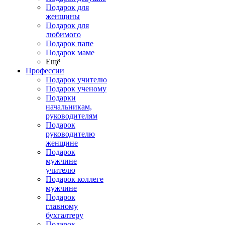
Подарок для
женщины
Подарок для
любимого
Подарок папе
Подарок маме
Ещё
Профессии
Подарок учителю
Подарок ученому
Подарки
начальникам,
руководителям
Подарок
руководителю
женщине
Подарок
мужчине
учителю
Подарок коллеге
мужчине
Подарок
главному
бухгалтеру
Подарок