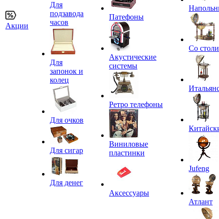
Для
Напольн
подзавода
Патефоны
часов
Акции
Со стол
Акустические
Для
системы
запонок и
колец
Итальян
Ретро телефоны
Для очков
Китайск
Виниловые
Для сигар
пластинки
Jufeng
Для денег
Аксессуары
Атлант