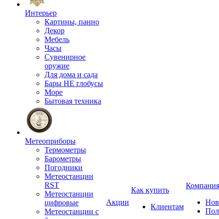
Интерьер
Картины, панно
Декор
Мебель
Часы
Сувенирное
оружие
Для дома и сада
Бары НЕ глобусы
Море
Бытовая техника
Метеоприборы
Термометры
Барометры
Погодники
Метеостанции
RST
Компани
Как купить
Метеостанции
Акции
Нов
цифровые
Клиентам
Пол
Метеостанции с