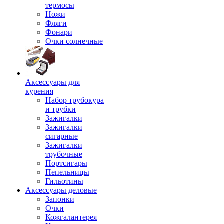
термосы
Ножи
Фляги
Фонари
Очки солнечные
Аксессуары для
курения
Набор трубокура
и трубки
Зажигалки
Зажигалки
сигарные
Зажигалки
трубочные
Портсигары
Пепельницы
Гильотины
Аксессуары деловые
Запонки
Очки
Кожгалантерея