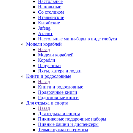
Настольные
Напольные
Со столиком
Итальянские
Китайские
Jufeng
Атлант
Настольные мини-бары в виде глобуса
Модели кораблей
Назад
Модели кораблей
Корабли
Парусники
Яхты, катера и лодки
Книги и родословные
Назад
Книги и родословные
Подарочные книги
Родословные книги
Для отдыха и спорта
Назад
Для отдыха и спорта
Пикниковые подарочные наборы
Пивные башни и диспенсеры
Термокружки и термосы