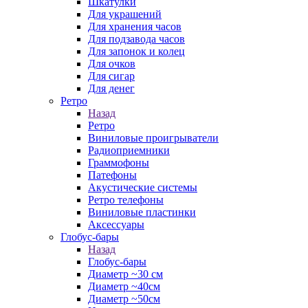
Шкатулки
Для украшений
Для хранения часов
Для подзавода часов
Для запонок и колец
Для очков
Для сигар
Для денег
Ретро
Назад
Ретро
Виниловые проигрыватели
Радиоприемники
Граммофоны
Патефоны
Акустические системы
Ретро телефоны
Виниловые пластинки
Аксессуары
Глобус-бары
Назад
Глобус-бары
Диаметр ~30 см
Диаметр ~40см
Диаметр ~50см