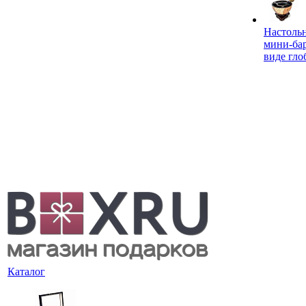
Настоль
мини-ба
виде гло
Каталог