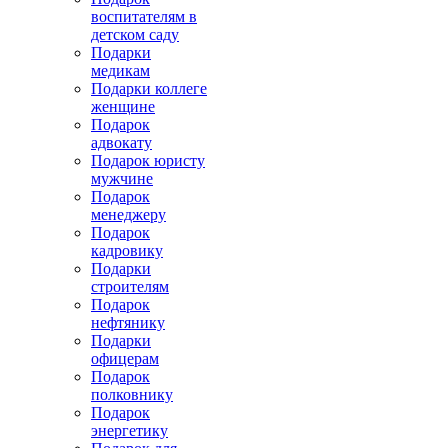
воспитателям в
детском саду
Подарки
медикам
Подарки коллеге
женщине
Подарок
адвокату
Подарок юристу
мужчине
Подарок
менеджеру
Подарок
кадровику
Подарки
строителям
Подарок
нефтянику
Подарки
офицерам
Подарок
полковнику
Подарок
энергетику