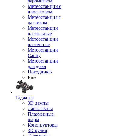
барометром
Метеостанции с
проектором
Метеостанция с
датчиком
Метеостанции
настольные
Метеостанции
настенные
Метеостанции
Camry
Метеостанции
для дома
ПогодникЪ
Ещё
Гаджеты
3D лампы
Лава-лампы
Плазменные
шары
Конструкторы
3D ручки
Телескопы