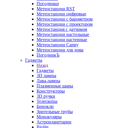
Погодники
Метеостанции RST
Метеостанции цифровые
Метеостанции с барометром
Метеостанции с проектором
Метеостанция с датчиком
Метеостанции настольные
Метеостанции настенные
Метеостанции Camry
Метеостанции для дома
ПогодникЪ
Гаджеты
Назад
Гаджеты
3D лампы
Лава-лампы
Плазменные шары
Конструкторы
3D ручки
Телескопы
Бинокли
Зрительные трубы
Монокуляры
Астропланетарии
Biolite