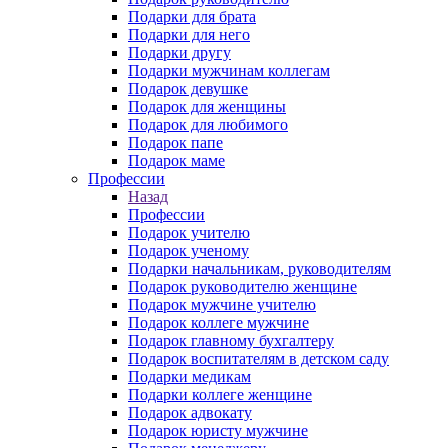
Подарки для брата
Подарки для него
Подарки другу
Подарки мужчинам коллегам
Подарок девушке
Подарок для женщины
Подарок для любимого
Подарок папе
Подарок маме
Профессии
Назад
Профессии
Подарок учителю
Подарок ученому
Подарки начальникам, руководителям
Подарок руководителю женщине
Подарок мужчине учителю
Подарок коллеге мужчине
Подарок главному бухгалтеру
Подарок воспитателям в детском саду
Подарки медикам
Подарки коллеге женщине
Подарок адвокату
Подарок юристу мужчине