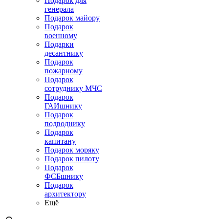
Подарок для
генерала
Подарок майору
Подарок
военному
Подарки
десантнику
Подарок
пожарному
Подарок
сотруднику МЧС
Подарок
ГАИшнику
Подарок
подводнику
Подарок
капитану
Подарок моряку
Подарок пилоту
Подарок
ФСБшнику
Подарок
архитектору
Ещё