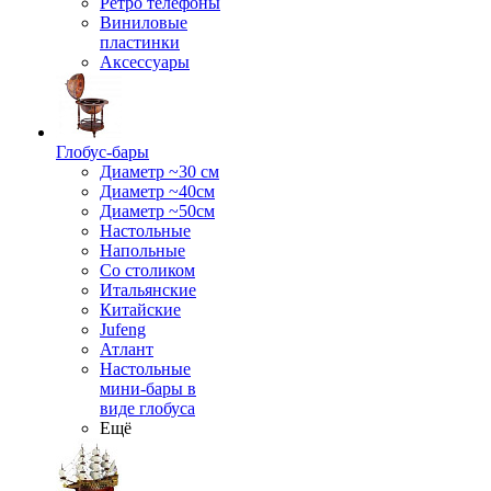
Ретро телефоны
Виниловые
пластинки
Аксессуары
Глобус-бары
Диаметр ~30 см
Диаметр ~40см
Диаметр ~50см
Настольные
Напольные
Со столиком
Итальянские
Китайские
Jufeng
Атлант
Настольные
мини-бары в
виде глобуса
Ещё