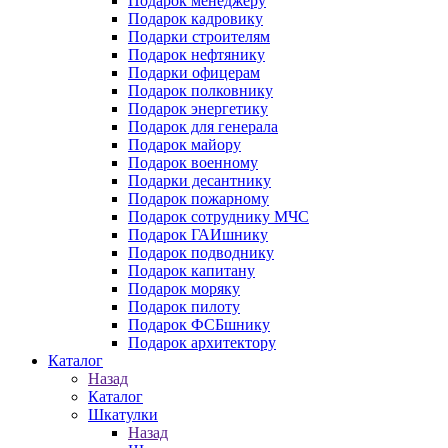
Подарок менеджеру
Подарок кадровику
Подарки строителям
Подарок нефтянику
Подарки офицерам
Подарок полковнику
Подарок энергетику
Подарок для генерала
Подарок майору
Подарок военному
Подарки десантнику
Подарок пожарному
Подарок сотруднику МЧС
Подарок ГАИшнику
Подарок подводнику
Подарок капитану
Подарок моряку
Подарок пилоту
Подарок ФСБшнику
Подарок архитектору
Каталог
Назад
Каталог
Шкатулки
Назад