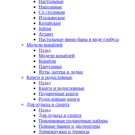
Настольные
Напольные
Со столиком
Итальянские
Китайские
Jufeng
Атлант
Настольные мини-бары в виде глобуса
Модели кораблей
Назад
Модели кораблей
Корабли
Парусники
Яхты, катера и лодки
Книги и родословные
Назад
Книги и родословные
Подарочные книги
Родословные книги
Для отдыха и спорта
Назад
Для отдыха и спорта
Пикниковые подарочные наборы
Пивные башни и диспенсеры
Термокружки и термосы