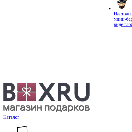
Настоль
мини-ба
виде гло
Каталог