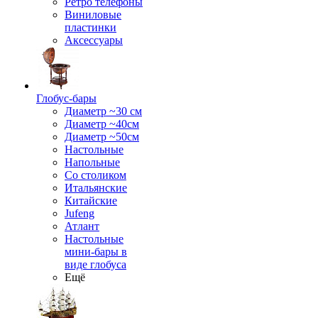
Ретро телефоны
Виниловые
пластинки
Аксессуары
Глобус-бары
Диаметр ~30 см
Диаметр ~40см
Диаметр ~50см
Настольные
Напольные
Со столиком
Итальянские
Китайские
Jufeng
Атлант
Настольные
мини-бары в
виде глобуса
Ещё