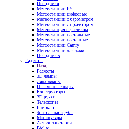
Погодники
Метеостанции RST
Метеостанции цифровые
Метеостанции с барометром
Метеостанции с проектором
Метеостанция с датчиком
Метеостанции настольные
Метеостанции настенные
Метеостанции Camry
Метеостанции для дома
ПогодникЪ
Гаджеты
Назад
Гаджеты
3D лампы
Лава-лампы
Плазменные шары
Конструкторы
3D ручки
Телескопы
Бинокли
Зрительные трубы
Монокуляры
Астропланетарии
Biolite