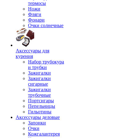
термосы
Ножи
Фляги
Фонари
Очки солнечные
Аксессуары для
курения
Набор трубокура
и трубки
Зажигалки
Зажигалки
сигарные
Зажигалки
трубочные
Портсигары
Пепельницы
Гильотины
Аксессуары деловые
Запонки
Очки
Кожгалантерея