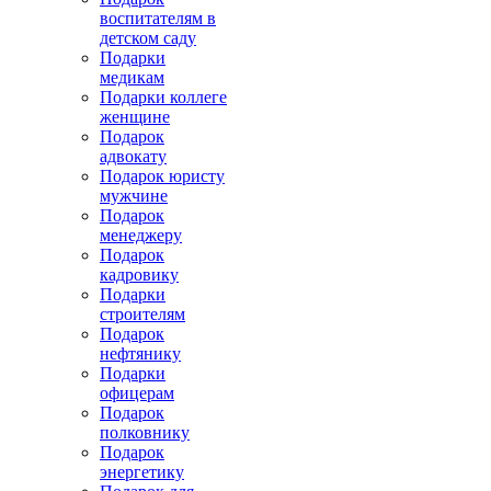
воспитателям в
детском саду
Подарки
медикам
Подарки коллеге
женщине
Подарок
адвокату
Подарок юристу
мужчине
Подарок
менеджеру
Подарок
кадровику
Подарки
строителям
Подарок
нефтянику
Подарки
офицерам
Подарок
полковнику
Подарок
энергетику