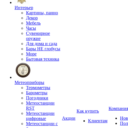
Интерьер
Картины, панно
Декор
Мебель
Часы
Сувенирное
оружие
Для дома и сада
Бары НЕ глобусы
Море
Бытовая техника
Метеоприборы
Термометры
Барометры
Погодники
Метеостанции
RST
Компани
Как купить
Метеостанции
Акции
Нов
цифровые
Клиентам
Пол
Метеостанции с