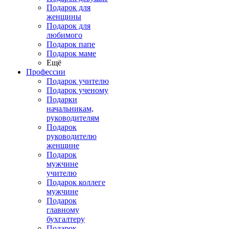
Подарок для
женщины
Подарок для
любимого
Подарок папе
Подарок маме
Ещё
Профессии
Подарок учителю
Подарок ученому
Подарки
начальникам,
руководителям
Подарок
руководителю
женщине
Подарок
мужчине
учителю
Подарок коллеге
мужчине
Подарок
главному
бухгалтеру
Подарок