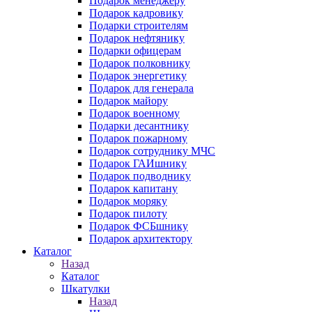
Подарок менеджеру
Подарок кадровику
Подарки строителям
Подарок нефтянику
Подарки офицерам
Подарок полковнику
Подарок энергетику
Подарок для генерала
Подарок майору
Подарок военному
Подарки десантнику
Подарок пожарному
Подарок сотруднику МЧС
Подарок ГАИшнику
Подарок подводнику
Подарок капитану
Подарок моряку
Подарок пилоту
Подарок ФСБшнику
Подарок архитектору
Каталог
Назад
Каталог
Шкатулки
Назад