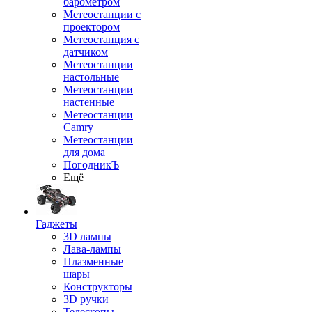
барометром
Метеостанции с
проектором
Метеостанция с
датчиком
Метеостанции
настольные
Метеостанции
настенные
Метеостанции
Camry
Метеостанции
для дома
ПогодникЪ
Ещё
Гаджеты
3D лампы
Лава-лампы
Плазменные
шары
Конструкторы
3D ручки
Телескопы