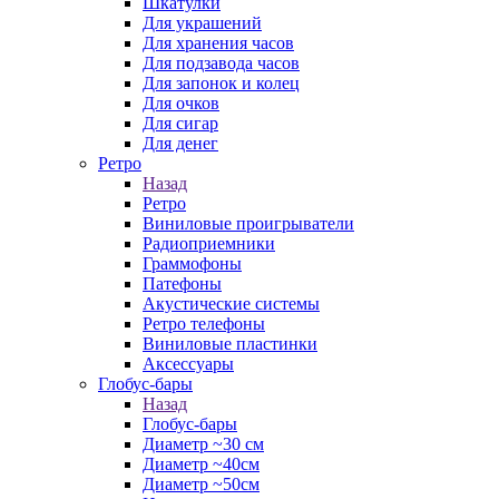
Шкатулки
Для украшений
Для хранения часов
Для подзавода часов
Для запонок и колец
Для очков
Для сигар
Для денег
Ретро
Назад
Ретро
Виниловые проигрыватели
Радиоприемники
Граммофоны
Патефоны
Акустические системы
Ретро телефоны
Виниловые пластинки
Аксессуары
Глобус-бары
Назад
Глобус-бары
Диаметр ~30 см
Диаметр ~40см
Диаметр ~50см