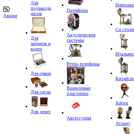
Для
Напольн
подзавода
Патефоны
часов
Акции
Со стол
Акустические
Для
системы
запонок и
колец
Итальян
Ретро телефоны
Для очков
Китайск
Виниловые
Для сигар
пластинки
Jufeng
Для денег
Аксессуары
Атлант