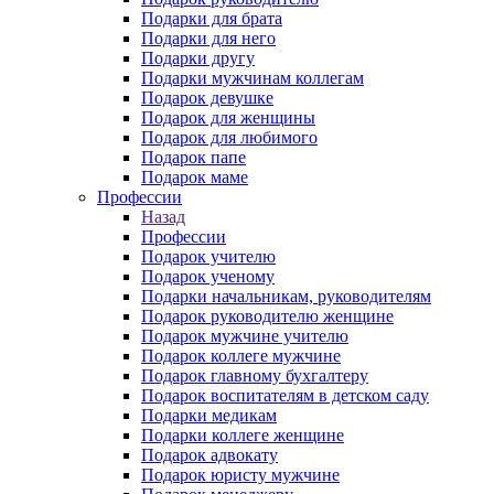
Подарки для брата
Подарки для него
Подарки другу
Подарки мужчинам коллегам
Подарок девушке
Подарок для женщины
Подарок для любимого
Подарок папе
Подарок маме
Профессии
Назад
Профессии
Подарок учителю
Подарок ученому
Подарки начальникам, руководителям
Подарок руководителю женщине
Подарок мужчине учителю
Подарок коллеге мужчине
Подарок главному бухгалтеру
Подарок воспитателям в детском саду
Подарки медикам
Подарки коллеге женщине
Подарок адвокату
Подарок юристу мужчине