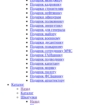
Подарок менеджеру
Подарок кадровику
Подарки строителям
Подарок нефтянику
Подарки офицерам
Подарок полковнику
Подарок энергетику
Подарок для генерала
Подарок майору
Подарок военному
Подарки десантнику
Подарок пожарному
Подарок сотруднику МЧС
Подарок ГАИшнику
Подарок подводнику
Подарок капитану
Подарок моряку
Подарок пилоту
Подарок ФСБшнику
Подарок архитектору
Каталог
Назад
Каталог
Шкатулки
Назад