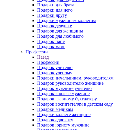
Подарки для брата
Подарки для него
Подарки другу
Подарки мужчинам коллегам
Подарок девушке
Подарок для женщины
Подарок для любимого
Подарок папе
Подарок маме
Профессии
Назад
Профессии
Подарок учителю
Подарок ученому
Подарки начальникам, руководителям
Подарок руководителю женщине
Подарок мужчине учителю
Подарок коллеге мужчине
Подарок главному бухгалтеру
Подарок воспитателям в детском саду
Подарки медикам
Подарки коллеге женщине
Подарок адвокату
Подарок юристу мужчине