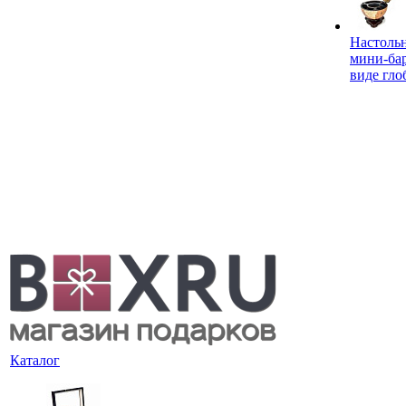
Настоль
мини-ба
виде гло
Каталог