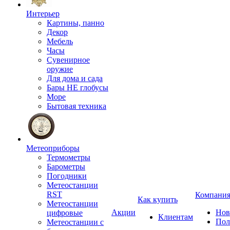
Интерьер
Картины, панно
Декор
Мебель
Часы
Сувенирное
оружие
Для дома и сада
Бары НЕ глобусы
Море
Бытовая техника
Метеоприборы
Термометры
Барометры
Погодники
Метеостанции
RST
Компани
Как купить
Метеостанции
Акции
Нов
цифровые
Клиентам
Пол
Метеостанции с