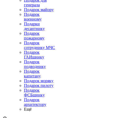
Подарок для
генерала
Подарок майору
Подарок
военному
Подарки
десантнику
Подарок
пожарному
Подарок
сотруднику МЧС
Подарок
ГАИшнику
Подарок
подводнику
Подарок
капитану
Подарок моряку
Подарок пилоту
Подарок
ФСБшнику
Подарок
архитектору
Ещё