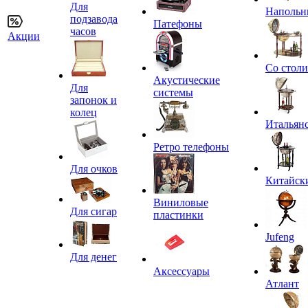
Для
Напольн
подзавода
Патефоны
часов
Акции
Со стол
Акустические
Для
системы
запонок и
колец
Итальян
Ретро телефоны
Для очков
Китайск
Виниловые
Для сигар
пластинки
Jufeng
Для денег
Аксессуары
Атлант