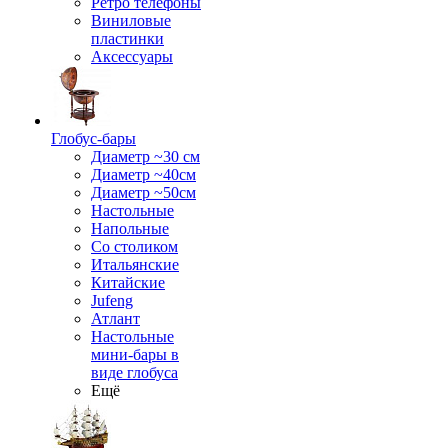
Ретро телефоны
Виниловые
пластинки
Аксессуары
Глобус-бары
Диаметр ~30 см
Диаметр ~40см
Диаметр ~50см
Настольные
Напольные
Со столиком
Итальянские
Китайские
Jufeng
Атлант
Настольные
мини-бары в
виде глобуса
Ещё