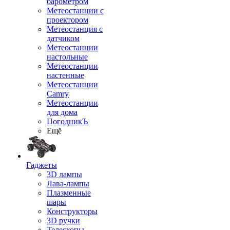
барометром
Метеостанции с
проектором
Метеостанция с
датчиком
Метеостанции
настольные
Метеостанции
настенные
Метеостанции
Camry
Метеостанции
для дома
ПогодникЪ
Ещё
Гаджеты
3D лампы
Лава-лампы
Плазменные
шары
Конструкторы
3D ручки
Телескопы