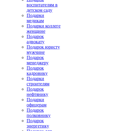
воспитателям в
детском саду
Подарки
медикам
Подарки коллеге
женщине
Подарок
адвокату
Подарок юристу
мужчине
Подарок
менеджеру
Подарок
кадровику
Подарки
строителям
Подарок
нефтянику
Подарки
офицерам
Подарок
полковнику
Подарок
энергетику