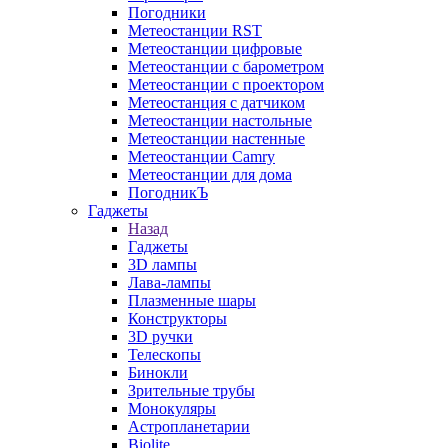
Погодники
Метеостанции RST
Метеостанции цифровые
Метеостанции с барометром
Метеостанции с проектором
Метеостанция с датчиком
Метеостанции настольные
Метеостанции настенные
Метеостанции Camry
Метеостанции для дома
ПогодникЪ
Гаджеты
Назад
Гаджеты
3D лампы
Лава-лампы
Плазменные шары
Конструкторы
3D ручки
Телескопы
Бинокли
Зрительные трубы
Монокуляры
Астропланетарии
Biolite