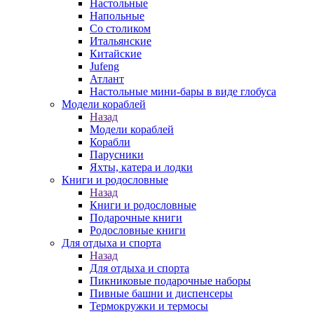
Настольные
Напольные
Со столиком
Итальянские
Китайские
Jufeng
Атлант
Настольные мини-бары в виде глобуса
Модели кораблей
Назад
Модели кораблей
Корабли
Парусники
Яхты, катера и лодки
Книги и родословные
Назад
Книги и родословные
Подарочные книги
Родословные книги
Для отдыха и спорта
Назад
Для отдыха и спорта
Пикниковые подарочные наборы
Пивные башни и диспенсеры
Термокружки и термосы