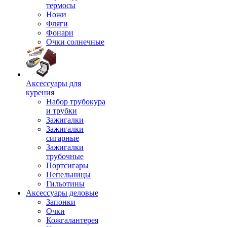
термосы
Ножи
Фляги
Фонари
Очки солнечные
Аксессуары для
курения
Набор трубокура
и трубки
Зажигалки
Зажигалки
сигарные
Зажигалки
трубочные
Портсигары
Пепельницы
Гильотины
Аксессуары деловые
Запонки
Очки
Кожгалантерея