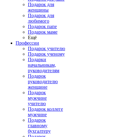
Подарок для
женщины
Подарок для
любимого
Подарок папе
Подарок маме
Ещё
Профессии
Подарок учителю
Подарок ученому
Подарки
начальникам,
руководителям
Подарок
руководителю
женщине
Подарок
мужчине
учителю
Подарок коллеге
мужчине
Подарок
главному
бухгалтеру
Подарок