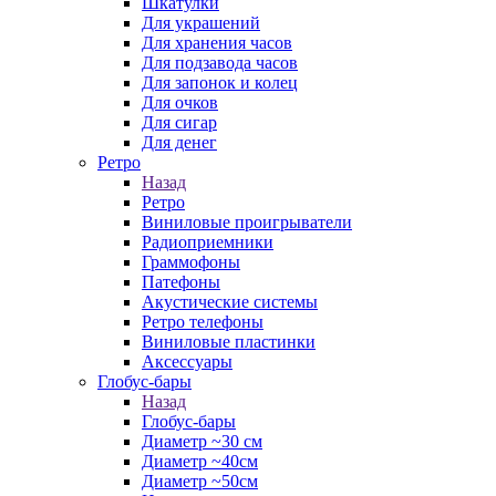
Шкатулки
Для украшений
Для хранения часов
Для подзавода часов
Для запонок и колец
Для очков
Для сигар
Для денег
Ретро
Назад
Ретро
Виниловые проигрыватели
Радиоприемники
Граммофоны
Патефоны
Акустические системы
Ретро телефоны
Виниловые пластинки
Аксессуары
Глобус-бары
Назад
Глобус-бары
Диаметр ~30 см
Диаметр ~40см
Диаметр ~50см