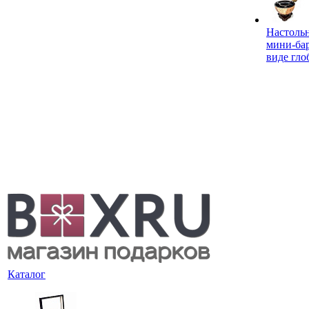
Настоль
мини-ба
виде гло
Каталог