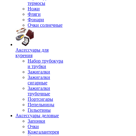
термосы
Ножи
Фляги
Фонари
Очки солнечные
Аксессуары для
курения
Набор трубокура
и трубки
Зажигалки
Зажигалки
сигарные
Зажигалки
трубочные
Портсигары
Пепельницы
Гильотины
Аксессуары деловые
Запонки
Очки
Кожгалантерея