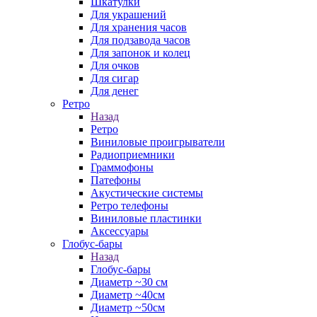
Шкатулки
Для украшений
Для хранения часов
Для подзавода часов
Для запонок и колец
Для очков
Для сигар
Для денег
Ретро
Назад
Ретро
Виниловые проигрыватели
Радиоприемники
Граммофоны
Патефоны
Акустические системы
Ретро телефоны
Виниловые пластинки
Аксессуары
Глобус-бары
Назад
Глобус-бары
Диаметр ~30 см
Диаметр ~40см
Диаметр ~50см