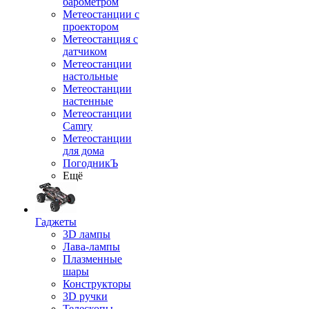
барометром
Метеостанции с
проектором
Метеостанция с
датчиком
Метеостанции
настольные
Метеостанции
настенные
Метеостанции
Camry
Метеостанции
для дома
ПогодникЪ
Ещё
Гаджеты
3D лампы
Лава-лампы
Плазменные
шары
Конструкторы
3D ручки
Телескопы