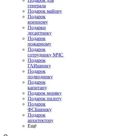
Подарок для
генерала
Подарок майору
Подарок
военному
Подарки
десантнику
Подарок
пожарному
Подарок
сотруднику МЧС
Подарок
ГАИшнику
Подарок
подводнику
Подарок
капитану
Подарок моряку
Подарок пилоту
Подарок
ФСБшнику
Подарок
архитектору
Ещё