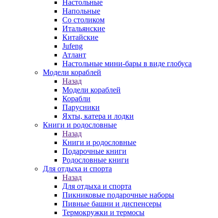
Настольные
Напольные
Со столиком
Итальянские
Китайские
Jufeng
Атлант
Настольные мини-бары в виде глобуса
Модели кораблей
Назад
Модели кораблей
Корабли
Парусники
Яхты, катера и лодки
Книги и родословные
Назад
Книги и родословные
Подарочные книги
Родословные книги
Для отдыха и спорта
Назад
Для отдыха и спорта
Пикниковые подарочные наборы
Пивные башни и диспенсеры
Термокружки и термосы