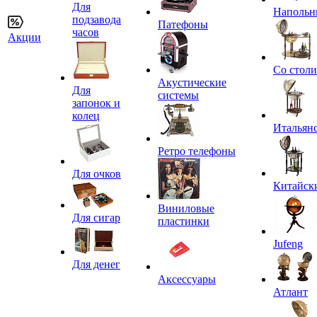
Для
Напольн
подзавода
Патефоны
часов
Акции
Со стол
Акустические
Для
системы
запонок и
колец
Итальян
Ретро телефоны
Для очков
Китайск
Виниловые
Для сигар
пластинки
Jufeng
Для денег
Аксессуары
Атлант