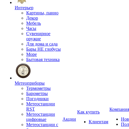
Интерьер
Картины, панно
Декор
Мебель
Часы
Сувенирное
оружие
Для дома и сада
Бары НЕ глобусы
Море
Бытовая техника
Метеоприборы
Термометры
Барометры
Погодники
Метеостанции
RST
Компани
Как купить
Метеостанции
Акции
Нов
цифровые
Клиентам
Пол
Метеостанции с