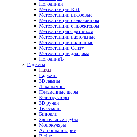
Погодники
Метеостанции RST
Метеостанции цифровые
Метеостанции с барометром
Метеостанции с проектором
Метеостанция с датчиком
Метеостанции настольные
Метеостанции настенные
Метеостанции Camry
Метеостанции для дома
ПогодникЪ
Гаджеты
Назад
Гаджеты
3D лампы
Лава-лампы
Плазменные шары
Конструкторы
3D ручки
Телескопы
Бинокли
Зрительные трубы
Монокуляры
Астропланетарии
Biolite