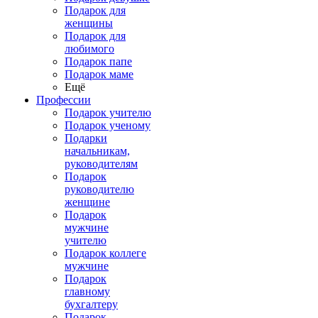
Подарок для
женщины
Подарок для
любимого
Подарок папе
Подарок маме
Ещё
Профессии
Подарок учителю
Подарок ученому
Подарки
начальникам,
руководителям
Подарок
руководителю
женщине
Подарок
мужчине
учителю
Подарок коллеге
мужчине
Подарок
главному
бухгалтеру
Подарок