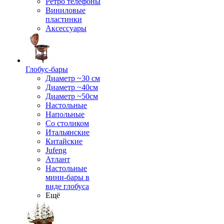
Ретро телефоны
Виниловые
пластинки
Аксессуары
Глобус-бары
Диаметр ~30 см
Диаметр ~40см
Диаметр ~50см
Настольные
Напольные
Со столиком
Итальянские
Китайские
Jufeng
Атлант
Настольные
мини-бары в
виде глобуса
Ещё