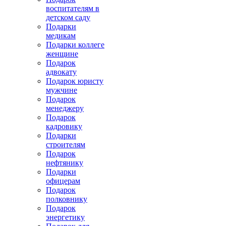
воспитателям в
детском саду
Подарки
медикам
Подарки коллеге
женщине
Подарок
адвокату
Подарок юристу
мужчине
Подарок
менеджеру
Подарок
кадровику
Подарки
строителям
Подарок
нефтянику
Подарки
офицерам
Подарок
полковнику
Подарок
энергетику