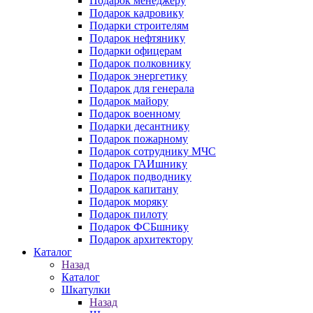
Подарок менеджеру
Подарок кадровику
Подарки строителям
Подарок нефтянику
Подарки офицерам
Подарок полковнику
Подарок энергетику
Подарок для генерала
Подарок майору
Подарок военному
Подарки десантнику
Подарок пожарному
Подарок сотруднику МЧС
Подарок ГАИшнику
Подарок подводнику
Подарок капитану
Подарок моряку
Подарок пилоту
Подарок ФСБшнику
Подарок архитектору
Каталог
Назад
Каталог
Шкатулки
Назад