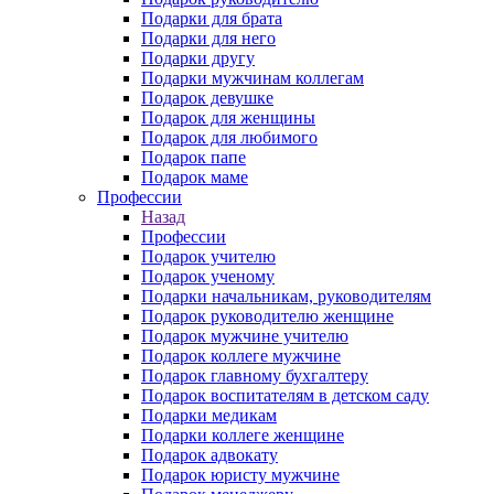
Подарки для брата
Подарки для него
Подарки другу
Подарки мужчинам коллегам
Подарок девушке
Подарок для женщины
Подарок для любимого
Подарок папе
Подарок маме
Профессии
Назад
Профессии
Подарок учителю
Подарок ученому
Подарки начальникам, руководителям
Подарок руководителю женщине
Подарок мужчине учителю
Подарок коллеге мужчине
Подарок главному бухгалтеру
Подарок воспитателям в детском саду
Подарки медикам
Подарки коллеге женщине
Подарок адвокату
Подарок юристу мужчине