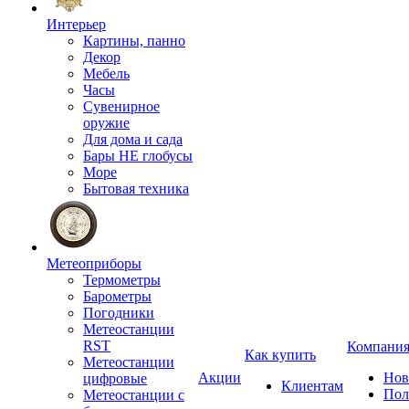
Интерьер
Картины, панно
Декор
Мебель
Часы
Сувенирное
оружие
Для дома и сада
Бары НЕ глобусы
Море
Бытовая техника
Метеоприборы
Термометры
Барометры
Погодники
Метеостанции
RST
Компани
Как купить
Метеостанции
Акции
Нов
цифровые
Клиентам
Пол
Метеостанции с