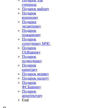
Подарок для
генерала
Подарок майору
Подарок
военному
Подарки
десантнику
Подарок
пожарному
Подарок
сотруднику МЧС
Подарок
ГАИшнику
Подарок
подводнику
Подарок
капитану
Подарок моряку
Подарок пилоту
Подарок
ФСБшнику
Подарок
архитектору
Ещё