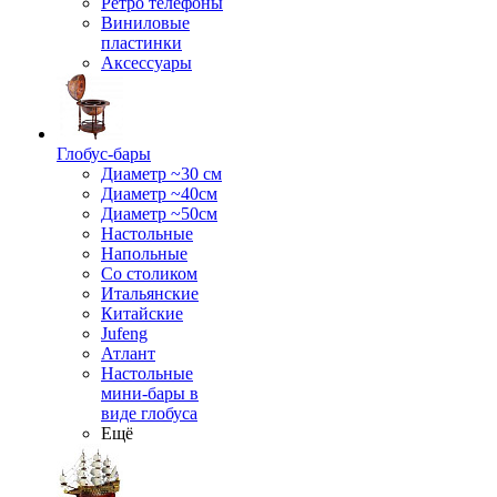
Ретро телефоны
Виниловые
пластинки
Аксессуары
Глобус-бары
Диаметр ~30 см
Диаметр ~40см
Диаметр ~50см
Настольные
Напольные
Со столиком
Итальянские
Китайские
Jufeng
Атлант
Настольные
мини-бары в
виде глобуса
Ещё