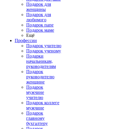
Подарок для
женщины
Подарок для
любимого
Подарок папе
Подарок маме
Ещё
Профессии
Подарок учителю
Подарок ученому
Подарки
начальникам,
руководителям
Подарок
руководителю
женщине
Подарок
мужчине
учителю
Подарок коллеге
мужчине
Подарок
главному
бухгалтеру
Подарок