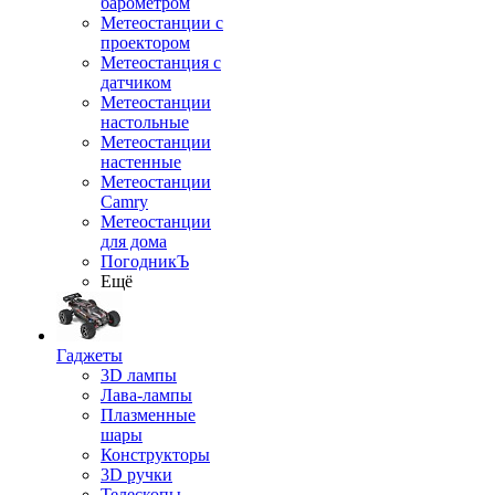
барометром
Метеостанции с
проектором
Метеостанция с
датчиком
Метеостанции
настольные
Метеостанции
настенные
Метеостанции
Camry
Метеостанции
для дома
ПогодникЪ
Ещё
Гаджеты
3D лампы
Лава-лампы
Плазменные
шары
Конструкторы
3D ручки
Телескопы