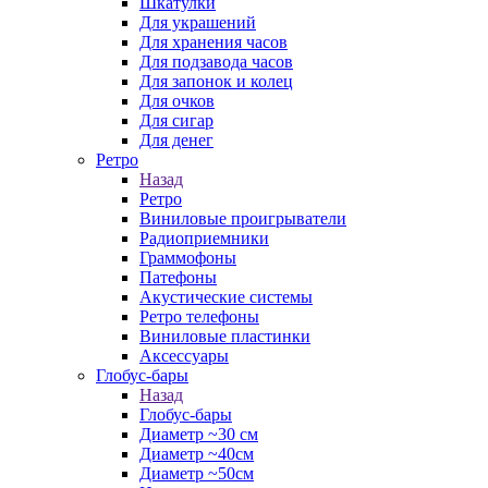
Шкатулки
Для украшений
Для хранения часов
Для подзавода часов
Для запонок и колец
Для очков
Для сигар
Для денег
Ретро
Назад
Ретро
Виниловые проигрыватели
Радиоприемники
Граммофоны
Патефоны
Акустические системы
Ретро телефоны
Виниловые пластинки
Аксессуары
Глобус-бары
Назад
Глобус-бары
Диаметр ~30 см
Диаметр ~40см
Диаметр ~50см