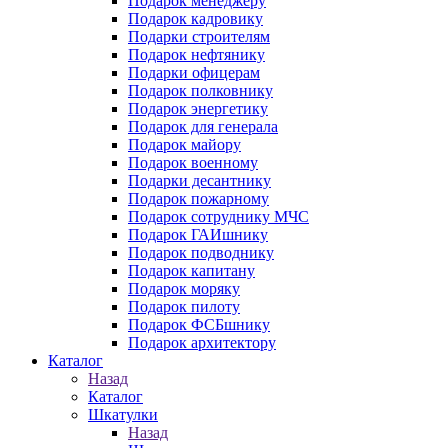
Подарок менеджеру
Подарок кадровику
Подарки строителям
Подарок нефтянику
Подарки офицерам
Подарок полковнику
Подарок энергетику
Подарок для генерала
Подарок майору
Подарок военному
Подарки десантнику
Подарок пожарному
Подарок сотруднику МЧС
Подарок ГАИшнику
Подарок подводнику
Подарок капитану
Подарок моряку
Подарок пилоту
Подарок ФСБшнику
Подарок архитектору
Каталог
Назад
Каталог
Шкатулки
Назад