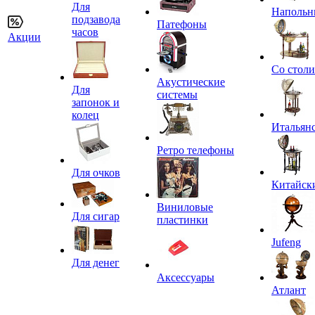
Для
Напольн
подзавода
Патефоны
часов
Акции
Со стол
Акустические
Для
системы
запонок и
колец
Итальян
Ретро телефоны
Для очков
Китайск
Виниловые
Для сигар
пластинки
Jufeng
Для денег
Аксессуары
Атлант