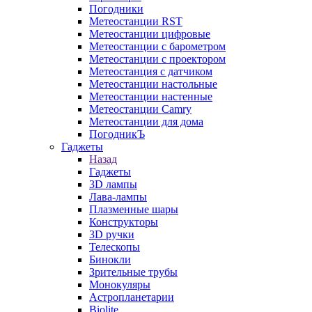
Погодники
Метеостанции RST
Метеостанции цифровые
Метеостанции с барометром
Метеостанции с проектором
Метеостанция с датчиком
Метеостанции настольные
Метеостанции настенные
Метеостанции Camry
Метеостанции для дома
ПогодникЪ
Гаджеты
Назад
Гаджеты
3D лампы
Лава-лампы
Плазменные шары
Конструкторы
3D ручки
Телескопы
Бинокли
Зрительные трубы
Монокуляры
Астропланетарии
Biolite