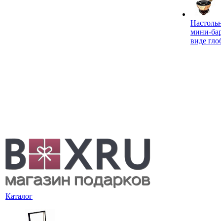
Настоль
мини-ба
виде гло
Каталог