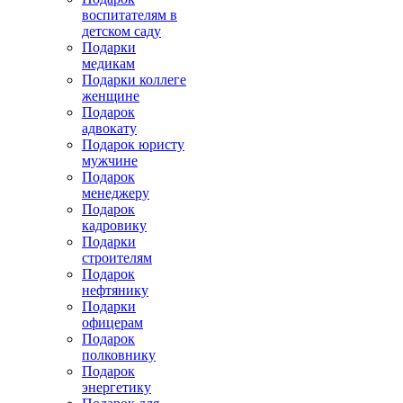
воспитателям в
детском саду
Подарки
медикам
Подарки коллеге
женщине
Подарок
адвокату
Подарок юристу
мужчине
Подарок
менеджеру
Подарок
кадровику
Подарки
строителям
Подарок
нефтянику
Подарки
офицерам
Подарок
полковнику
Подарок
энергетику