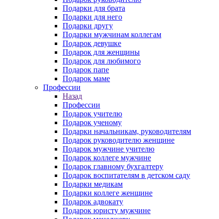
Подарки для брата
Подарки для него
Подарки другу
Подарки мужчинам коллегам
Подарок девушке
Подарок для женщины
Подарок для любимого
Подарок папе
Подарок маме
Профессии
Назад
Профессии
Подарок учителю
Подарок ученому
Подарки начальникам, руководителям
Подарок руководителю женщине
Подарок мужчине учителю
Подарок коллеге мужчине
Подарок главному бухгалтеру
Подарок воспитателям в детском саду
Подарки медикам
Подарки коллеге женщине
Подарок адвокату
Подарок юристу мужчине