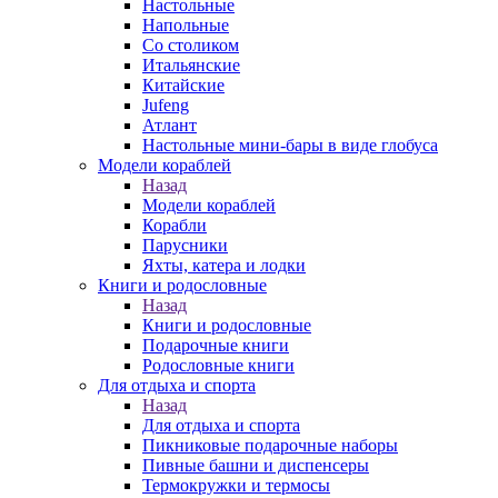
Настольные
Напольные
Со столиком
Итальянские
Китайские
Jufeng
Атлант
Настольные мини-бары в виде глобуса
Модели кораблей
Назад
Модели кораблей
Корабли
Парусники
Яхты, катера и лодки
Книги и родословные
Назад
Книги и родословные
Подарочные книги
Родословные книги
Для отдыха и спорта
Назад
Для отдыха и спорта
Пикниковые подарочные наборы
Пивные башни и диспенсеры
Термокружки и термосы