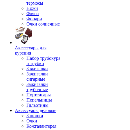
термосы
Ножи
Фляги
Фонари
Очки солнечные
Аксессуары для
курения
Набор трубокура
и трубки
Зажигалки
Зажигалки
сигарные
Зажигалки
трубочные
Портсигары
Пепельницы
Гильотины
Аксессуары деловые
Запонки
Очки
Кожгалантерея