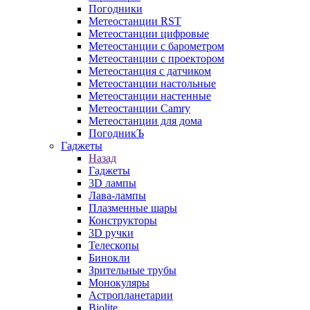
Погодники
Метеостанции RST
Метеостанции цифровые
Метеостанции с барометром
Метеостанции с проектором
Метеостанция с датчиком
Метеостанции настольные
Метеостанции настенные
Метеостанции Camry
Метеостанции для дома
ПогодникЪ
Гаджеты
Назад
Гаджеты
3D лампы
Лава-лампы
Плазменные шары
Конструкторы
3D ручки
Телескопы
Бинокли
Зрительные трубы
Монокуляры
Астропланетарии
Biolite