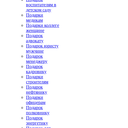
воспитателям в
детском саду
Подарки
медикам
Подарки коллеге
женщине
Подарок
адвокату
Подарок юристу
мужчине
Подарок
менеджеру
Подарок
кадровику
Подарки
строителям
Подарок
нефтянику
Подарки
офицерам
Подарок
полковнику
Подарок
энергетику