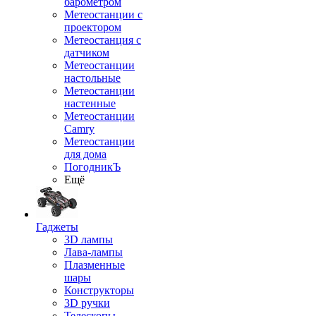
барометром
Метеостанции с
проектором
Метеостанция с
датчиком
Метеостанции
настольные
Метеостанции
настенные
Метеостанции
Camry
Метеостанции
для дома
ПогодникЪ
Ещё
Гаджеты
3D лампы
Лава-лампы
Плазменные
шары
Конструкторы
3D ручки
Телескопы