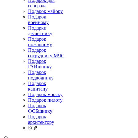
Подарок для
генерала
Подарок майору
Подарок
военному
Подарки
десантнику
Подарок
пожарному
Подарок
сотруднику МЧС
Подарок
ГАИшнику
Подарок
подводнику
Подарок
капитану
Подарок моряку
Подарок пилоту
Подарок
ФСБшнику
Подарок
архитектору
Ещё