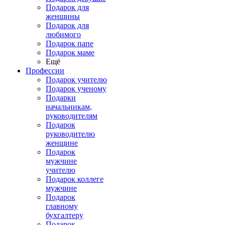
Подарок для
женщины
Подарок для
любимого
Подарок папе
Подарок маме
Ещё
Профессии
Подарок учителю
Подарок ученому
Подарки
начальникам,
руководителям
Подарок
руководителю
женщине
Подарок
мужчине
учителю
Подарок коллеге
мужчине
Подарок
главному
бухгалтеру
Подарок