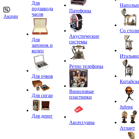
Для
Напольн
подзавода
Патефоны
часов
Акции
Со стол
Акустические
Для
системы
запонок и
колец
Итальян
Ретро телефоны
Для очков
Китайск
Виниловые
Для сигар
пластинки
Jufeng
Для денег
Аксессуары
Атлант