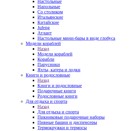
Настольные
Напольные
Со столиком
Итальянские
Китайские
Jufeng
Атлант
Настольные мини-бары в виде глобуса
Модели кораблей
Назад
Модели кораблей
Корабли
Парусники
Яхты, катера и лодки
Книги и родословные
Назад
Книги и родословные
Подарочные книги
Родословные книги
Для отдыха и спорта
Назад
Для отдыха и спорта
Пикниковые подарочные наборы
Пивные башни и диспенсеры
Термокружки и термосы