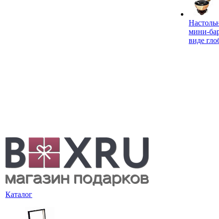
Настоль
мини-ба
виде гло
Каталог