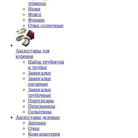
термосы
Ножи
Фляги
Фонари
Очки солнечные
Аксессуары для
курения
Набор трубокура
и трубки
Зажигалки
Зажигалки
сигарные
Зажигалки
трубочные
Портсигары
Пепельницы
Гильотины
Аксессуары деловые
Запонки
Очки
Кожгалантерея