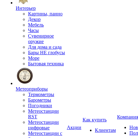
Интерьер
Картины, панно
Декор
Мебель
Часы
Сувенирное
оружие
Для дома и сада
Бары НЕ глобусы
Море
Бытовая техника
Метеоприборы
Термометры
Барометры
Погодники
Метеостанции
RST
Компани
Как купить
Метеостанции
Акции
Нов
цифровые
Клиентам
Пол
Метеостанции с