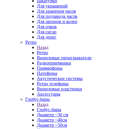
Шкатулки
Для украшений
Для хранения часов
Для подзавода часов
Для запонок и колец
Для очков
Для сигар
Для денег
Ретро
Назад
Ретро
Виниловые проигрыватели
Радиоприемники
Граммофоны
Патефоны
Акустические системы
Ретро телефоны
Виниловые пластинки
Аксессуары
Глобус-бары
Назад
Глобус-бары
Диаметр ~30 см
Диаметр ~40см
Диаметр ~50см