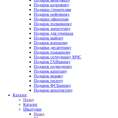
Подарок менеджеру
Подарок кадровику
Подарки строителям
Подарок нефтянику
Подарки офицерам
Подарок полковнику
Подарок энергетику
Подарок для генерала
Подарок майору
Подарок военному
Подарки десантнику
Подарок пожарному
Подарок сотруднику МЧС
Подарок ГАИшнику
Подарок подводнику
Подарок капитану
Подарок моряку
Подарок пилоту
Подарок ФСБшнику
Подарок архитектору
Каталог
Назад
Каталог
Шкатулки
Назад