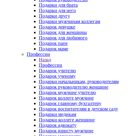
Подарки для брата
Подарки для него
Подарки другу
Подарки мужчинам коллегам
Подарок девушке
Подарок для женщины
Подарок для любимого
Подарок папе
Подарок маме
Профессии
Назад
Профессии
Подарок учителю
Подарок ученому
Подарки начальникам, руководителям
Подарок руководителю женщине
Подарок мужчине учителю
Подарок коллеге мужчине
Подарок главному бухгалтеру
Подарок воспитателям в детском саду
Подарки медикам
Подарки коллеге женщине
Подарок адвокату
Подарок юристу мужчине