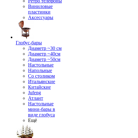
Ретро телефоны
Виниловые
пластинки
Аксессуары
Глобус-бары
Диаметр ~30 см
Диаметр ~40см
Диаметр ~50см
Настольные
Напольные
Со столиком
Итальянские
Китайские
Jufeng
Атлант
Настольные
мини-бары в
виде глобуса
Ещё