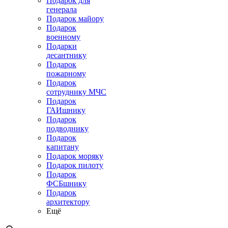
Подарок для
генерала
Подарок майору
Подарок
военному
Подарки
десантнику
Подарок
пожарному
Подарок
сотруднику МЧС
Подарок
ГАИшнику
Подарок
подводнику
Подарок
капитану
Подарок моряку
Подарок пилоту
Подарок
ФСБшнику
Подарок
архитектору
Ещё