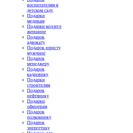
воспитателям в
детском саду
Подарки
медикам
Подарки коллеге
женщине
Подарок
адвокату
Подарок юристу
мужчине
Подарок
менеджеру
Подарок
кадровику
Подарки
строителям
Подарок
нефтянику
Подарки
офицерам
Подарок
полковнику
Подарок
энергетику