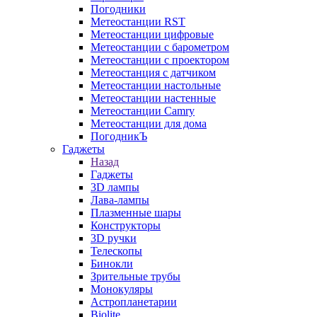
Погодники
Метеостанции RST
Метеостанции цифровые
Метеостанции с барометром
Метеостанции с проектором
Метеостанция с датчиком
Метеостанции настольные
Метеостанции настенные
Метеостанции Camry
Метеостанции для дома
ПогодникЪ
Гаджеты
Назад
Гаджеты
3D лампы
Лава-лампы
Плазменные шары
Конструкторы
3D ручки
Телескопы
Бинокли
Зрительные трубы
Монокуляры
Астропланетарии
Biolite