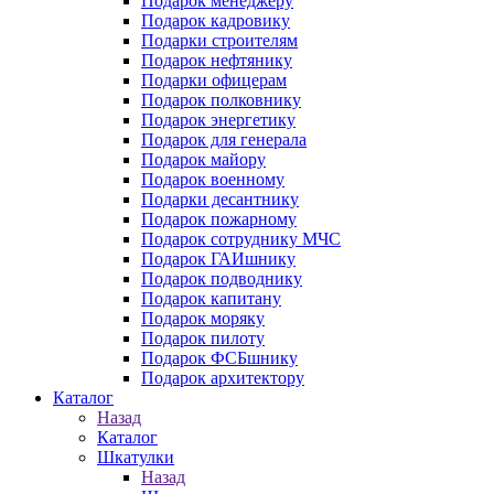
Подарок менеджеру
Подарок кадровику
Подарки строителям
Подарок нефтянику
Подарки офицерам
Подарок полковнику
Подарок энергетику
Подарок для генерала
Подарок майору
Подарок военному
Подарки десантнику
Подарок пожарному
Подарок сотруднику МЧС
Подарок ГАИшнику
Подарок подводнику
Подарок капитану
Подарок моряку
Подарок пилоту
Подарок ФСБшнику
Подарок архитектору
Каталог
Назад
Каталог
Шкатулки
Назад