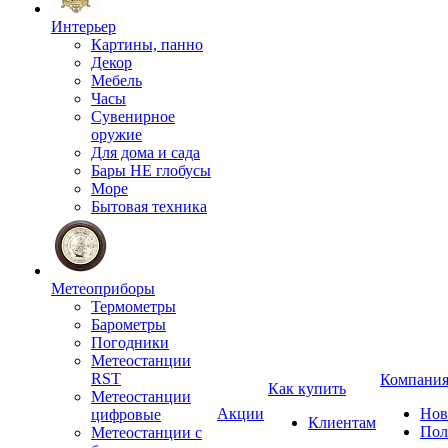
Интерьер
Картины, панно
Декор
Мебель
Часы
Сувенирное
оружие
Для дома и сада
Бары НЕ глобусы
Море
Бытовая техника
Метеоприборы
Термометры
Барометры
Погодники
Метеостанции
RST
Компани
Как купить
Метеостанции
Акции
Нов
цифровые
Клиентам
Пол
Метеостанции с