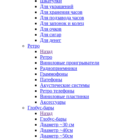
Шкатулки
Для украшений
Для хранения часов
Для подзавода часов
Для запонок и колец
Для очков
Для сигар
Для денег
Ретро
Назад
Ретро
Виниловые проигрыватели
Радиоприемники
Граммофоны
Патефоны
Акустические системы
Ретро телефоны
Виниловые пластинки
Аксессуары
Глобус-бары
Назад
Глобус-бары
Диаметр ~30 см
Диаметр ~40см
Диаметр ~50см