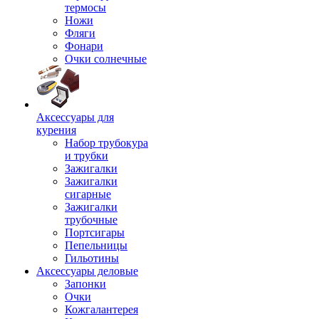
термосы
Ножи
Фляги
Фонари
Очки солнечные
Аксессуары для
курения
Набор трубокура
и трубки
Зажигалки
Зажигалки
сигарные
Зажигалки
трубочные
Портсигары
Пепельницы
Гильотины
Аксессуары деловые
Запонки
Очки
Кожгалантерея