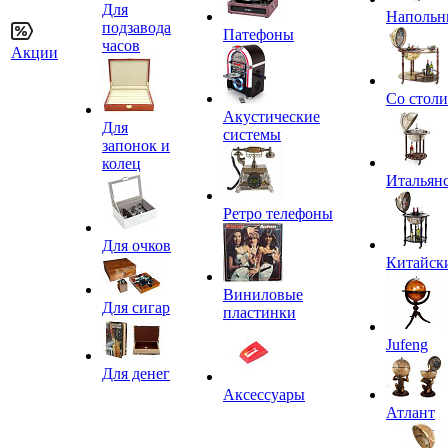
Для
Напольн
подзавода
Патефоны
часов
Акции
Со стол
Акустические
Для
системы
запонок и
колец
Итальян
Ретро телефоны
Для очков
Китайск
Виниловые
Для сигар
пластинки
Jufeng
Для денег
Аксессуары
Атлант