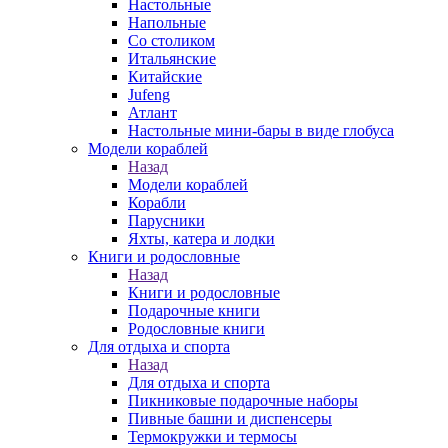
Настольные
Напольные
Со столиком
Итальянские
Китайские
Jufeng
Атлант
Настольные мини-бары в виде глобуса
Модели кораблей
Назад
Модели кораблей
Корабли
Парусники
Яхты, катера и лодки
Книги и родословные
Назад
Книги и родословные
Подарочные книги
Родословные книги
Для отдыха и спорта
Назад
Для отдыха и спорта
Пикниковые подарочные наборы
Пивные башни и диспенсеры
Термокружки и термосы