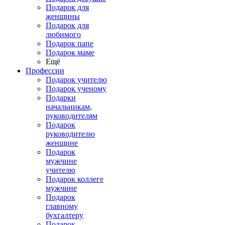
Подарок для
женщины
Подарок для
любимого
Подарок папе
Подарок маме
Ещё
Профессии
Подарок учителю
Подарок ученому
Подарки
начальникам,
руководителям
Подарок
руководителю
женщине
Подарок
мужчине
учителю
Подарок коллеге
мужчине
Подарок
главному
бухгалтеру
Подарок