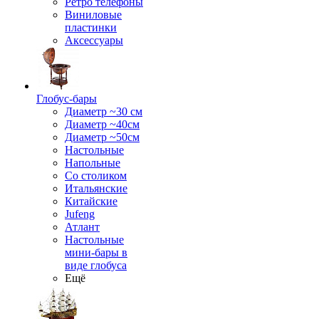
Ретро телефоны
Виниловые
пластинки
Аксессуары
Глобус-бары
Диаметр ~30 см
Диаметр ~40см
Диаметр ~50см
Настольные
Напольные
Со столиком
Итальянские
Китайские
Jufeng
Атлант
Настольные
мини-бары в
виде глобуса
Ещё