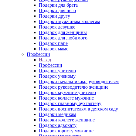
Подарки для брата
Подарки для него
Подарки другу
Подарки мужчинам коллегам
Подарок девушке
Подарок для женщины
Подарок для любимого
Подарок папе
Подарок маме
Профессии
Назад
Профессии
Подарок учителю
Подарок ученому
Подарки начальникам, руководителям
Подарок руководителю женщине
Подарок мужчине учителю
Подарок коллеге мужчине
Подарок главному бухгалтеру
Подарок воспитателям в детском саду
Подарки медикам
Подарки коллеге женщине
Подарок адвокату
Подарок юристу мужчине