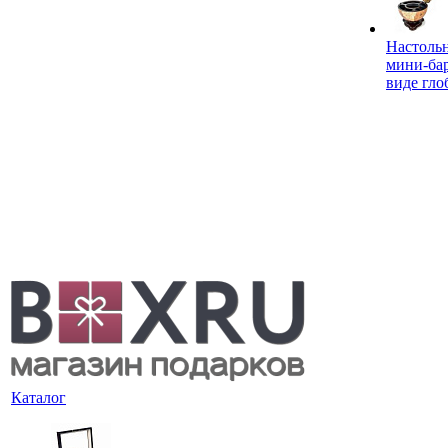
Настоль
мини-ба
виде гло
Каталог