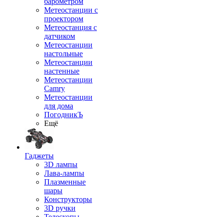
барометром
Метеостанции с
проектором
Метеостанция с
датчиком
Метеостанции
настольные
Метеостанции
настенные
Метеостанции
Camry
Метеостанции
для дома
ПогодникЪ
Ещё
Гаджеты
3D лампы
Лава-лампы
Плазменные
шары
Конструкторы
3D ручки
Телескопы