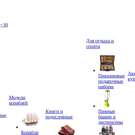
 ~30
Для отдыха и
спорта
Акс
Пикниковые
кур
подарочные
наборы
Модели
кораблей
Книги и
Пивные
ные
родословные
башни и
диспенсеры
Корабли