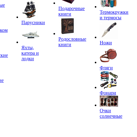
ые
Подарочные
Термокружки
книги
и термосы
Парусники
иком
Родословные
Ножи
книги
Яхты,
катера и
ские
лодки
Фляги
ие
Фонари
Очки
солнечные