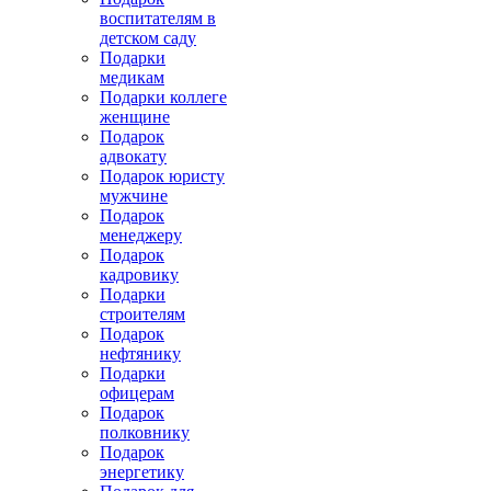
воспитателям в
детском саду
Подарки
медикам
Подарки коллеге
женщине
Подарок
адвокату
Подарок юристу
мужчине
Подарок
менеджеру
Подарок
кадровику
Подарки
строителям
Подарок
нефтянику
Подарки
офицерам
Подарок
полковнику
Подарок
энергетику