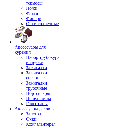
термосы
Ножи
Фляги
Фонари
Очки солнечные
Аксессуары для
курения
Набор трубокура
и трубки
Зажигалки
Зажигалки
сигарные
Зажигалки
трубочные
Портсигары
Пепельницы
Гильотины
Аксессуары деловые
Запонки
Очки
Кожгалантерея