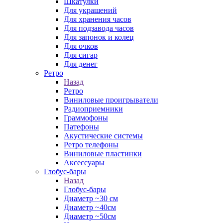
Шкатулки
Для украшений
Для хранения часов
Для подзавода часов
Для запонок и колец
Для очков
Для сигар
Для денег
Ретро
Назад
Ретро
Виниловые проигрыватели
Радиоприемники
Граммофоны
Патефоны
Акустические системы
Ретро телефоны
Виниловые пластинки
Аксессуары
Глобус-бары
Назад
Глобус-бары
Диаметр ~30 см
Диаметр ~40см
Диаметр ~50см