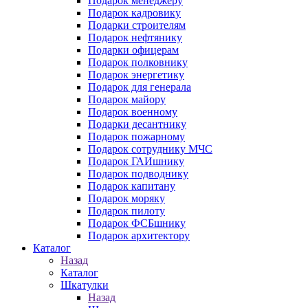
Подарок менеджеру
Подарок кадровику
Подарки строителям
Подарок нефтянику
Подарки офицерам
Подарок полковнику
Подарок энергетику
Подарок для генерала
Подарок майору
Подарок военному
Подарки десантнику
Подарок пожарному
Подарок сотруднику МЧС
Подарок ГАИшнику
Подарок подводнику
Подарок капитану
Подарок моряку
Подарок пилоту
Подарок ФСБшнику
Подарок архитектору
Каталог
Назад
Каталог
Шкатулки
Назад