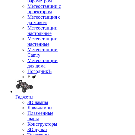
барометром
Метеостанции с
проектором
Метеостанция с
датчиком
Метеостанции
настольные
Метеостанции
настенные
Метеостанции
Camry
Метеостанции
для дома
ПогодникЪ
Ещё
Гаджеты
3D лампы
Лава-лампы
Плазменные
шары
Конструкторы
3D ручки
Телескопы