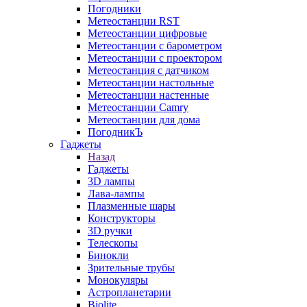
Погодники
Метеостанции RST
Метеостанции цифровые
Метеостанции с барометром
Метеостанции с проектором
Метеостанция с датчиком
Метеостанции настольные
Метеостанции настенные
Метеостанции Camry
Метеостанции для дома
ПогодникЪ
Гаджеты
Назад
Гаджеты
3D лампы
Лава-лампы
Плазменные шары
Конструкторы
3D ручки
Телескопы
Бинокли
Зрительные трубы
Монокуляры
Астропланетарии
Biolite