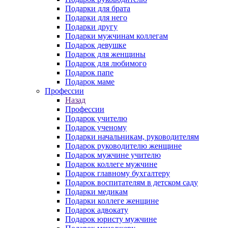
Подарки для брата
Подарки для него
Подарки другу
Подарки мужчинам коллегам
Подарок девушке
Подарок для женщины
Подарок для любимого
Подарок папе
Подарок маме
Профессии
Назад
Профессии
Подарок учителю
Подарок ученому
Подарки начальникам, руководителям
Подарок руководителю женщине
Подарок мужчине учителю
Подарок коллеге мужчине
Подарок главному бухгалтеру
Подарок воспитателям в детском саду
Подарки медикам
Подарки коллеге женщине
Подарок адвокату
Подарок юристу мужчине