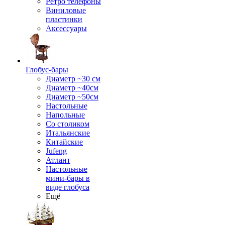
Ретро телефоны
Виниловые
пластинки
Аксессуары
Глобус-бары
Диаметр ~30 см
Диаметр ~40см
Диаметр ~50см
Настольные
Напольные
Со столиком
Итальянские
Китайские
Jufeng
Атлант
Настольные
мини-бары в
виде глобуса
Ещё