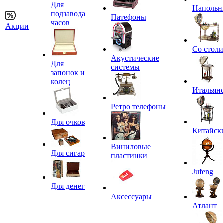
Для
Напольн
подзавода
Патефоны
часов
Акции
Со стол
Акустические
Для
системы
запонок и
колец
Итальян
Ретро телефоны
Для очков
Китайск
Виниловые
Для сигар
пластинки
Jufeng
Для денег
Аксессуары
Атлант