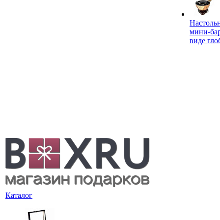
Настоль
мини-ба
виде гло
Каталог