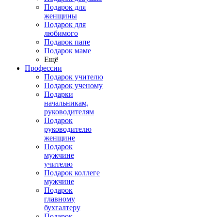
Подарок для
женщины
Подарок для
любимого
Подарок папе
Подарок маме
Ещё
Профессии
Подарок учителю
Подарок ученому
Подарки
начальникам,
руководителям
Подарок
руководителю
женщине
Подарок
мужчине
учителю
Подарок коллеге
мужчине
Подарок
главному
бухгалтеру
Подарок