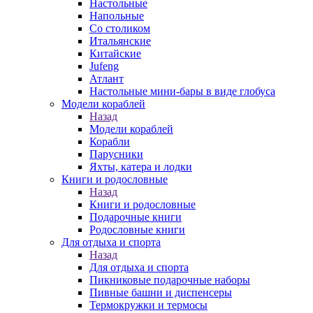
Настольные
Напольные
Со столиком
Итальянские
Китайские
Jufeng
Атлант
Настольные мини-бары в виде глобуса
Модели кораблей
Назад
Модели кораблей
Корабли
Парусники
Яхты, катера и лодки
Книги и родословные
Назад
Книги и родословные
Подарочные книги
Родословные книги
Для отдыха и спорта
Назад
Для отдыха и спорта
Пикниковые подарочные наборы
Пивные башни и диспенсеры
Термокружки и термосы