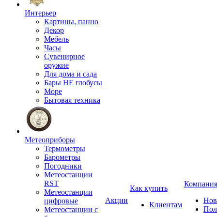
Интерьер
Картины, панно
Декор
Мебель
Часы
Сувенирное
оружие
Для дома и сада
Бары НЕ глобусы
Море
Бытовая техника
Метеоприборы
Термометры
Барометры
Погодники
Метеостанции
RST
Компани
Как купить
Метеостанции
Акции
Нов
цифровые
Клиентам
Пол
Метеостанции с