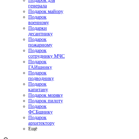
Подарок для
генерала
Подарок майору
Подарок
военному
Подарки
десантнику
Подарок
пожарному
Подарок
сотруднику МЧС
Подарок
ГАИшнику
Подарок
подводнику
Подарок
капитану
Подарок моряку
Подарок пилоту
Подарок
ФСБшнику
Подарок
архитектору
Ещё