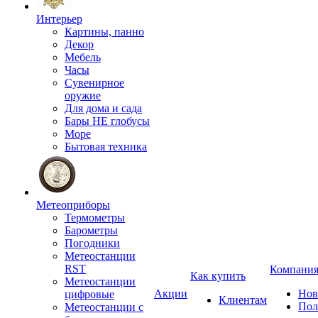
Интерьер
Картины, панно
Декор
Мебель
Часы
Сувенирное
оружие
Для дома и сада
Бары НЕ глобусы
Море
Бытовая техника
Метеоприборы
Термометры
Барометры
Погодники
Метеостанции
RST
Компани
Как купить
Метеостанции
Акции
Нов
цифровые
Клиентам
Пол
Метеостанции с