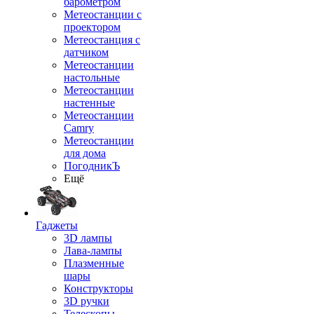
барометром
Метеостанции с
проектором
Метеостанция с
датчиком
Метеостанции
настольные
Метеостанции
настенные
Метеостанции
Camry
Метеостанции
для дома
ПогодникЪ
Ещё
Гаджеты
3D лампы
Лава-лампы
Плазменные
шары
Конструкторы
3D ручки
Телескопы