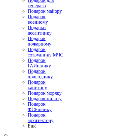
Подарок для
генерала
Подарок майору
Подарок
военному
Подарки
десантнику
Подарок
пожарному
Подарок
сотруднику МЧС
Подарок
ГАИшнику
Подарок
подводнику
Подарок
капитану
Подарок моряку
Подарок пилоту
Подарок
ФСБшнику
Подарок
архитектору
Ещё