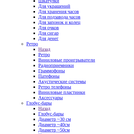
Шкатулки
Для украшений
Для хранения часов
Для подзавода часов
Для запонок и колец
Для очков
Для сигар
Для денег
Ретро
Назад
Ретро
Виниловые проигрыватели
Радиоприемники
Граммофоны
Патефоны
Акустические системы
Ретро телефоны
Виниловые пластинки
Аксессуары
Глобус-бары
Назад
Глобус-бары
Диаметр ~30 см
Диаметр ~40см
Диаметр ~50см