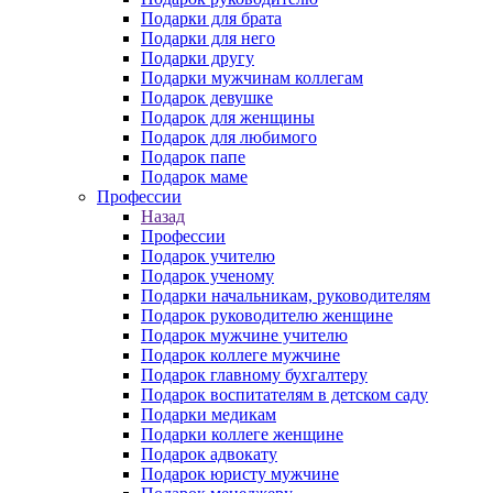
Подарки для брата
Подарки для него
Подарки другу
Подарки мужчинам коллегам
Подарок девушке
Подарок для женщины
Подарок для любимого
Подарок папе
Подарок маме
Профессии
Назад
Профессии
Подарок учителю
Подарок ученому
Подарки начальникам, руководителям
Подарок руководителю женщине
Подарок мужчине учителю
Подарок коллеге мужчине
Подарок главному бухгалтеру
Подарок воспитателям в детском саду
Подарки медикам
Подарки коллеге женщине
Подарок адвокату
Подарок юристу мужчине