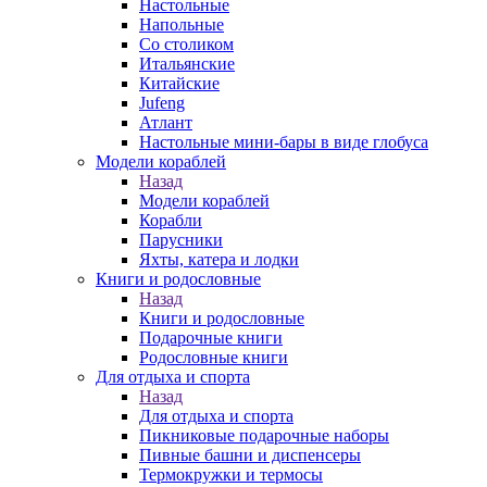
Настольные
Напольные
Со столиком
Итальянские
Китайские
Jufeng
Атлант
Настольные мини-бары в виде глобуса
Модели кораблей
Назад
Модели кораблей
Корабли
Парусники
Яхты, катера и лодки
Книги и родословные
Назад
Книги и родословные
Подарочные книги
Родословные книги
Для отдыха и спорта
Назад
Для отдыха и спорта
Пикниковые подарочные наборы
Пивные башни и диспенсеры
Термокружки и термосы