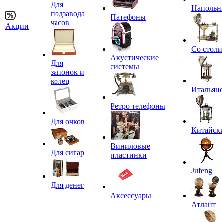
Для
Напольн
подзавода
Патефоны
часов
Акции
Со стол
Акустические
Для
системы
запонок и
колец
Итальян
Ретро телефоны
Для очков
Китайск
Виниловые
Для сигар
пластинки
Jufeng
Для денег
Аксессуары
Атлант