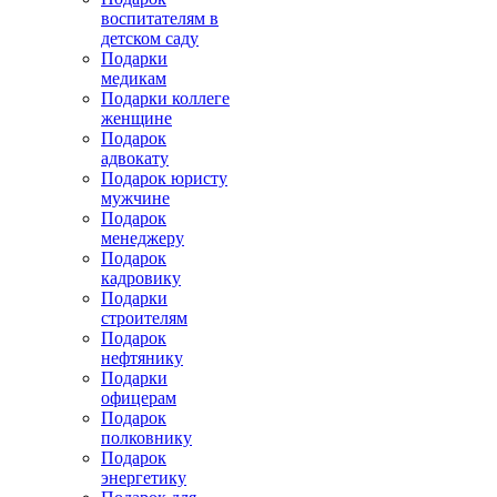
воспитателям в
детском саду
Подарки
медикам
Подарки коллеге
женщине
Подарок
адвокату
Подарок юристу
мужчине
Подарок
менеджеру
Подарок
кадровику
Подарки
строителям
Подарок
нефтянику
Подарки
офицерам
Подарок
полковнику
Подарок
энергетику