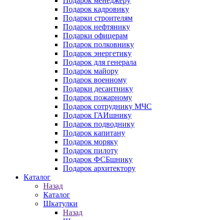
Подарок менеджеру
Подарок кадровику
Подарки строителям
Подарок нефтянику
Подарки офицерам
Подарок полковнику
Подарок энергетику
Подарок для генерала
Подарок майору
Подарок военному
Подарки десантнику
Подарок пожарному
Подарок сотруднику МЧС
Подарок ГАИшнику
Подарок подводнику
Подарок капитану
Подарок моряку
Подарок пилоту
Подарок ФСБшнику
Подарок архитектору
Каталог
Назад
Каталог
Шкатулки
Назад