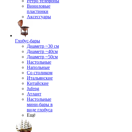
Ретро телефоны
Виниловые
пластинки
Аксессуары
Глобус-бары
Диаметр ~30 см
Диаметр ~40см
Диаметр ~50см
Настольные
Напольные
Со столиком
Итальянские
Китайские
Jufeng
Атлант
Настольные
мини-бары в
виде глобуса
Ещё