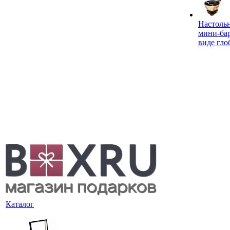
Настоль
мини-ба
виде гло
Каталог