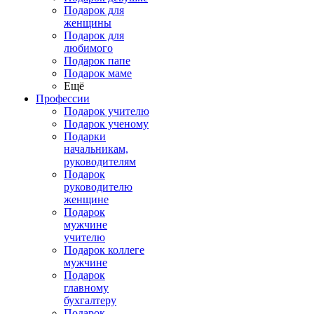
Подарок для
женщины
Подарок для
любимого
Подарок папе
Подарок маме
Ещё
Профессии
Подарок учителю
Подарок ученому
Подарки
начальникам,
руководителям
Подарок
руководителю
женщине
Подарок
мужчине
учителю
Подарок коллеге
мужчине
Подарок
главному
бухгалтеру
Подарок