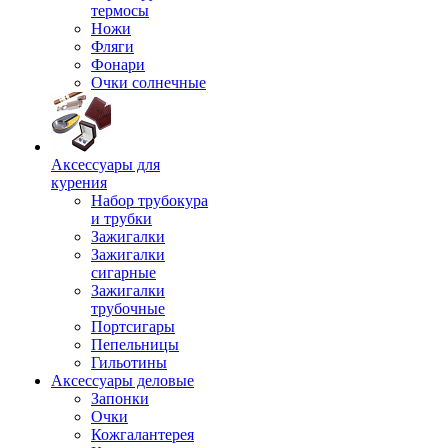
термосы
Ножи
Фляги
Фонари
Очки солнечные
Аксессуары для
курения
Набор трубокура
и трубки
Зажигалки
Зажигалки
сигарные
Зажигалки
трубочные
Портсигары
Пепельницы
Гильотины
Аксессуары деловые
Запонки
Очки
Кожгалантерея