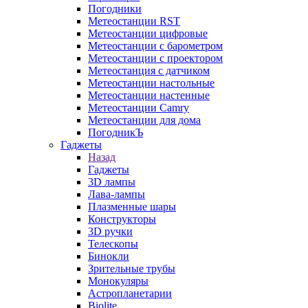
Погодники
Метеостанции RST
Метеостанции цифровые
Метеостанции с барометром
Метеостанции с проектором
Метеостанция с датчиком
Метеостанции настольные
Метеостанции настенные
Метеостанции Camry
Метеостанции для дома
ПогодникЪ
Гаджеты
Назад
Гаджеты
3D лампы
Лава-лампы
Плазменные шары
Конструкторы
3D ручки
Телескопы
Бинокли
Зрительные трубы
Монокуляры
Астропланетарии
Biolite