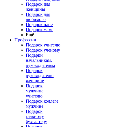
Подарок для
женщины
Подарок для
любимого
Подарок папе
Подарок маме
Ещё
Профессии
Подарок учителю
Подарок ученому
Подарки
начальникам,
руководителям
Подарок
руководителю
женщине
Подарок
мужчине
учителю
Подарок коллеге
мужчине
Подарок
главному
бухгалтеру
Подарок