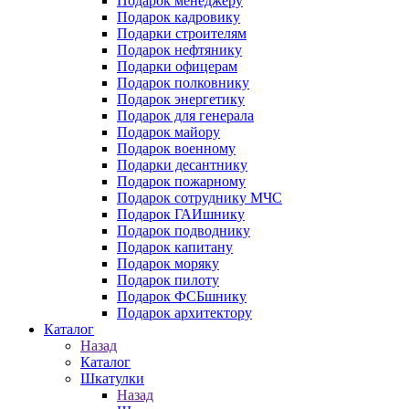
Подарок менеджеру
Подарок кадровику
Подарки строителям
Подарок нефтянику
Подарки офицерам
Подарок полковнику
Подарок энергетику
Подарок для генерала
Подарок майору
Подарок военному
Подарки десантнику
Подарок пожарному
Подарок сотруднику МЧС
Подарок ГАИшнику
Подарок подводнику
Подарок капитану
Подарок моряку
Подарок пилоту
Подарок ФСБшнику
Подарок архитектору
Каталог
Назад
Каталог
Шкатулки
Назад