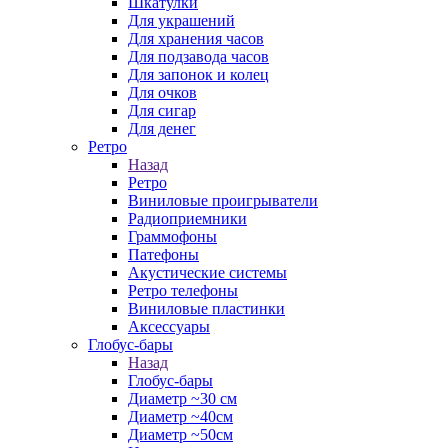
Шкатулки
Для украшений
Для хранения часов
Для подзавода часов
Для запонок и колец
Для очков
Для сигар
Для денег
Ретро
Назад
Ретро
Виниловые проигрыватели
Радиоприемники
Граммофоны
Патефоны
Акустические системы
Ретро телефоны
Виниловые пластинки
Аксессуары
Глобус-бары
Назад
Глобус-бары
Диаметр ~30 см
Диаметр ~40см
Диаметр ~50см