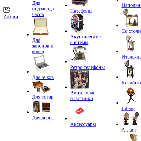
Для
Напольн
подзавода
Патефоны
часов
Акции
Со стол
Акустические
Для
системы
запонок и
колец
Итальян
Ретро телефоны
Для очков
Китайск
Виниловые
Для сигар
пластинки
Jufeng
Для денег
Аксессуары
Атлант