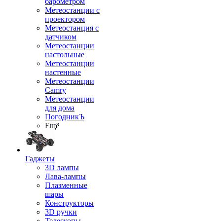
барометром
Метеостанции с
проектором
Метеостанция с
датчиком
Метеостанции
настольные
Метеостанции
настенные
Метеостанции
Camry
Метеостанции
для дома
ПогодникЪ
Ещё
Гаджеты
3D лампы
Лава-лампы
Плазменные
шары
Конструкторы
3D ручки
Телескопы