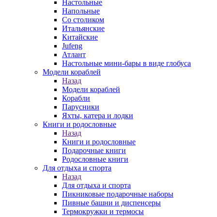
Настольные
Напольные
Со столиком
Итальянские
Китайские
Jufeng
Атлант
Настольные мини-бары в виде глобуса
Модели кораблей
Назад
Модели кораблей
Корабли
Парусники
Яхты, катера и лодки
Книги и родословные
Назад
Книги и родословные
Подарочные книги
Родословные книги
Для отдыха и спорта
Назад
Для отдыха и спорта
Пикниковые подарочные наборы
Пивные башни и диспенсеры
Термокружки и термосы