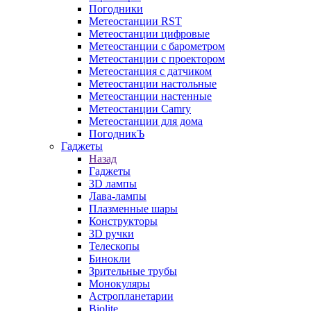
Погодники
Метеостанции RST
Метеостанции цифровые
Метеостанции с барометром
Метеостанции с проектором
Метеостанция с датчиком
Метеостанции настольные
Метеостанции настенные
Метеостанции Camry
Метеостанции для дома
ПогодникЪ
Гаджеты
Назад
Гаджеты
3D лампы
Лава-лампы
Плазменные шары
Конструкторы
3D ручки
Телескопы
Бинокли
Зрительные трубы
Монокуляры
Астропланетарии
Biolite