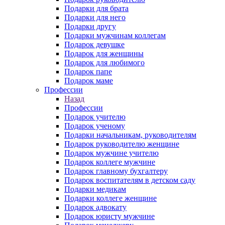
Подарки для брата
Подарки для него
Подарки другу
Подарки мужчинам коллегам
Подарок девушке
Подарок для женщины
Подарок для любимого
Подарок папе
Подарок маме
Профессии
Назад
Профессии
Подарок учителю
Подарок ученому
Подарки начальникам, руководителям
Подарок руководителю женщине
Подарок мужчине учителю
Подарок коллеге мужчине
Подарок главному бухгалтеру
Подарок воспитателям в детском саду
Подарки медикам
Подарки коллеге женщине
Подарок адвокату
Подарок юристу мужчине