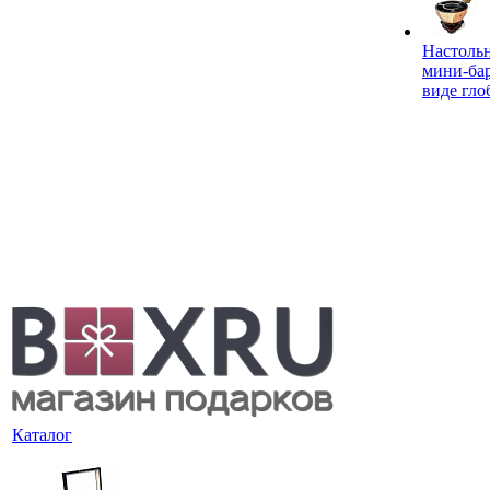
Настоль
мини-ба
виде гло
Каталог