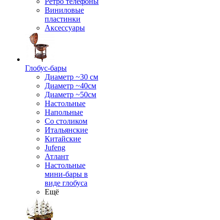
Ретро телефоны
Виниловые
пластинки
Аксессуары
Глобус-бары
Диаметр ~30 см
Диаметр ~40см
Диаметр ~50см
Настольные
Напольные
Со столиком
Итальянские
Китайские
Jufeng
Атлант
Настольные
мини-бары в
виде глобуса
Ещё