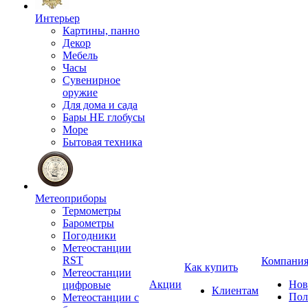
Интерьер
Картины, панно
Декор
Мебель
Часы
Сувенирное
оружие
Для дома и сада
Бары НЕ глобусы
Море
Бытовая техника
Метеоприборы
Термометры
Барометры
Погодники
Метеостанции
RST
Компани
Как купить
Метеостанции
Акции
Нов
цифровые
Клиентам
Пол
Метеостанции с