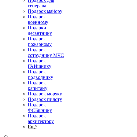
Подарок для
генерала
Подарок майору
Подарок
военному
Подарки
десантнику
Подарок
пожарному
Подарок
сотруднику МЧС
Подарок
ГАИшнику
Подарок
подводнику
Подарок
капитану
Подарок моряку
Подарок пилоту
Подарок
ФСБшнику
Подарок
архитектору
Ещё