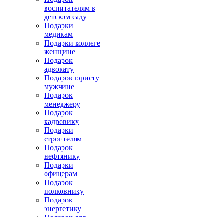
воспитателям в
детском саду
Подарки
медикам
Подарки коллеге
женщине
Подарок
адвокату
Подарок юристу
мужчине
Подарок
менеджеру
Подарок
кадровику
Подарки
строителям
Подарок
нефтянику
Подарки
офицерам
Подарок
полковнику
Подарок
энергетику