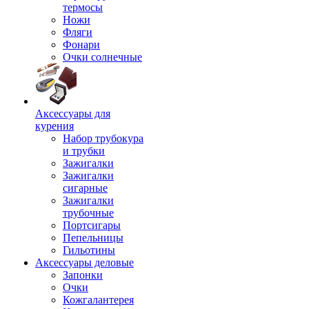
термосы
Ножи
Фляги
Фонари
Очки солнечные
Аксессуары для
курения
Набор трубокура
и трубки
Зажигалки
Зажигалки
сигарные
Зажигалки
трубочные
Портсигары
Пепельницы
Гильотины
Аксессуары деловые
Запонки
Очки
Кожгалантерея