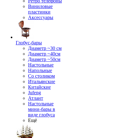
Ретро телефоны
Виниловые
пластинки
Аксессуары
Глобус-бары
Диаметр ~30 см
Диаметр ~40см
Диаметр ~50см
Настольные
Напольные
Со столиком
Итальянские
Китайские
Jufeng
Атлант
Настольные
мини-бары в
виде глобуса
Ещё