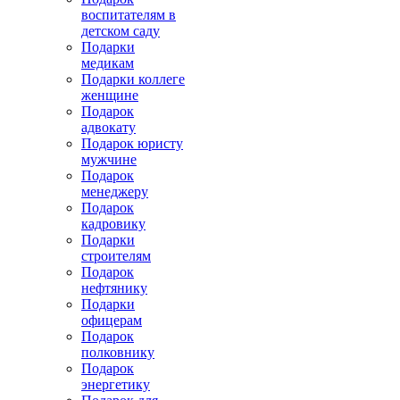
воспитателям в
детском саду
Подарки
медикам
Подарки коллеге
женщине
Подарок
адвокату
Подарок юристу
мужчине
Подарок
менеджеру
Подарок
кадровику
Подарки
строителям
Подарок
нефтянику
Подарки
офицерам
Подарок
полковнику
Подарок
энергетику