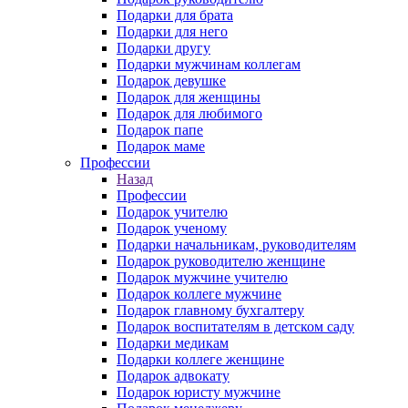
Подарки для брата
Подарки для него
Подарки другу
Подарки мужчинам коллегам
Подарок девушке
Подарок для женщины
Подарок для любимого
Подарок папе
Подарок маме
Профессии
Назад
Профессии
Подарок учителю
Подарок ученому
Подарки начальникам, руководителям
Подарок руководителю женщине
Подарок мужчине учителю
Подарок коллеге мужчине
Подарок главному бухгалтеру
Подарок воспитателям в детском саду
Подарки медикам
Подарки коллеге женщине
Подарок адвокату
Подарок юристу мужчине