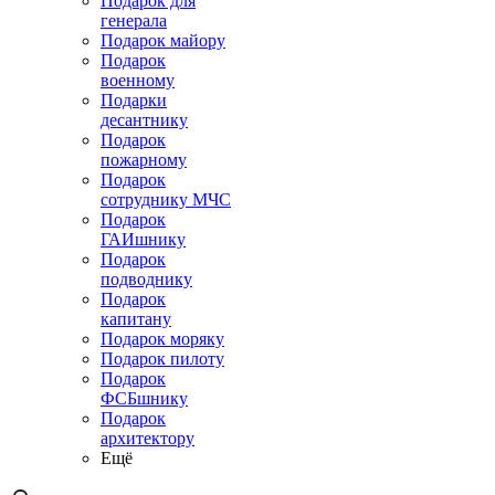
Подарок для
генерала
Подарок майору
Подарок
военному
Подарки
десантнику
Подарок
пожарному
Подарок
сотруднику МЧС
Подарок
ГАИшнику
Подарок
подводнику
Подарок
капитану
Подарок моряку
Подарок пилоту
Подарок
ФСБшнику
Подарок
архитектору
Ещё