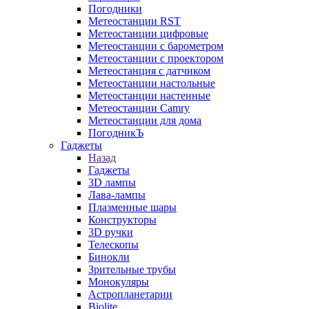
Погодники
Метеостанции RST
Метеостанции цифровые
Метеостанции с барометром
Метеостанции с проектором
Метеостанция с датчиком
Метеостанции настольные
Метеостанции настенные
Метеостанции Camry
Метеостанции для дома
ПогодникЪ
Гаджеты
Назад
Гаджеты
3D лампы
Лава-лампы
Плазменные шары
Конструкторы
3D ручки
Телескопы
Бинокли
Зрительные трубы
Монокуляры
Астропланетарии
Biolite