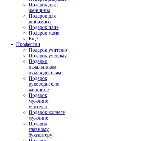
Подарок для
женщины
Подарок для
любимого
Подарок папе
Подарок маме
Ещё
Профессии
Подарок учителю
Подарок ученому
Подарки
начальникам,
руководителям
Подарок
руководителю
женщине
Подарок
мужчине
учителю
Подарок коллеге
мужчине
Подарок
главному
бухгалтеру
Подарок