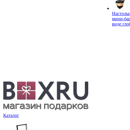
Настоль
мини-ба
виде гло
Каталог