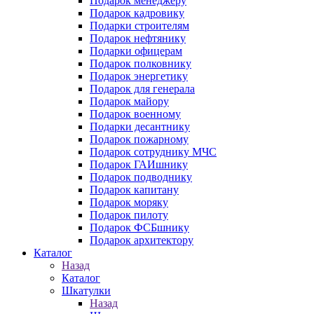
Подарок менеджеру
Подарок кадровику
Подарки строителям
Подарок нефтянику
Подарки офицерам
Подарок полковнику
Подарок энергетику
Подарок для генерала
Подарок майору
Подарок военному
Подарки десантнику
Подарок пожарному
Подарок сотруднику МЧС
Подарок ГАИшнику
Подарок подводнику
Подарок капитану
Подарок моряку
Подарок пилоту
Подарок ФСБшнику
Подарок архитектору
Каталог
Назад
Каталог
Шкатулки
Назад