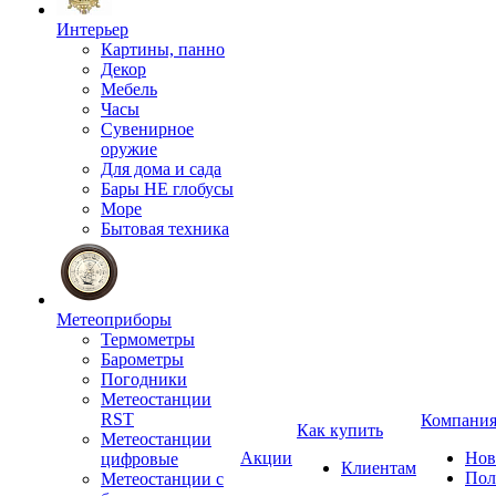
Интерьер
Картины, панно
Декор
Мебель
Часы
Сувенирное
оружие
Для дома и сада
Бары НЕ глобусы
Море
Бытовая техника
Метеоприборы
Термометры
Барометры
Погодники
Метеостанции
RST
Компани
Как купить
Метеостанции
Акции
Нов
цифровые
Клиентам
Пол
Метеостанции с