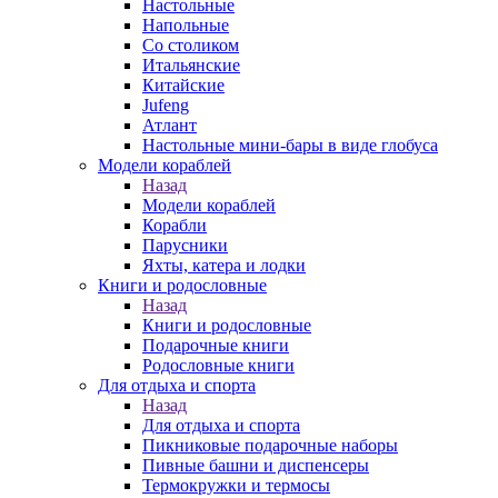
Настольные
Напольные
Со столиком
Итальянские
Китайские
Jufeng
Атлант
Настольные мини-бары в виде глобуса
Модели кораблей
Назад
Модели кораблей
Корабли
Парусники
Яхты, катера и лодки
Книги и родословные
Назад
Книги и родословные
Подарочные книги
Родословные книги
Для отдыха и спорта
Назад
Для отдыха и спорта
Пикниковые подарочные наборы
Пивные башни и диспенсеры
Термокружки и термосы