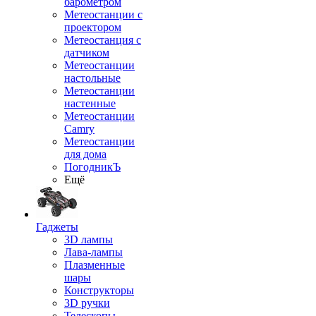
барометром
Метеостанции с
проектором
Метеостанция с
датчиком
Метеостанции
настольные
Метеостанции
настенные
Метеостанции
Camry
Метеостанции
для дома
ПогодникЪ
Ещё
Гаджеты
3D лампы
Лава-лампы
Плазменные
шары
Конструкторы
3D ручки
Телескопы