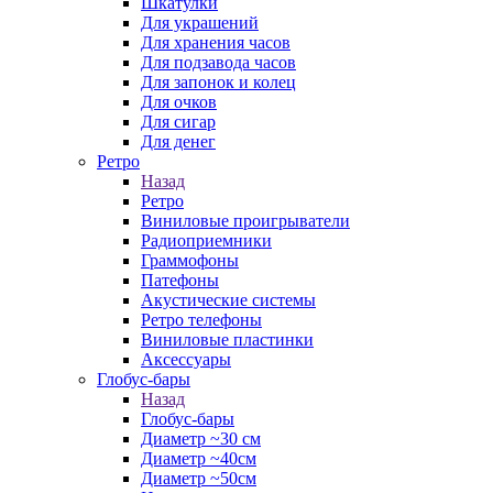
Шкатулки
Для украшений
Для хранения часов
Для подзавода часов
Для запонок и колец
Для очков
Для сигар
Для денег
Ретро
Назад
Ретро
Виниловые проигрыватели
Радиоприемники
Граммофоны
Патефоны
Акустические системы
Ретро телефоны
Виниловые пластинки
Аксессуары
Глобус-бары
Назад
Глобус-бары
Диаметр ~30 см
Диаметр ~40см
Диаметр ~50см