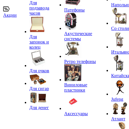
Для
Напольн
подзавода
Патефоны
часов
Акции
Со стол
Акустические
Для
системы
запонок и
колец
Итальян
Ретро телефоны
Для очков
Китайск
Виниловые
Для сигар
пластинки
Jufeng
Для денег
Аксессуары
Атлант