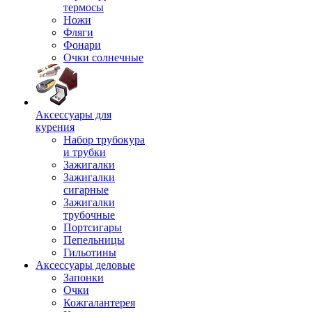
термосы
Ножи
Фляги
Фонари
Очки солнечные
Аксессуары для
курения
Набор трубокура
и трубки
Зажигалки
Зажигалки
сигарные
Зажигалки
трубочные
Портсигары
Пепельницы
Гильотины
Аксессуары деловые
Запонки
Очки
Кожгалантерея