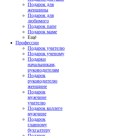
Подарок для
женщины
Подарок для
любимого
Подарок папе
Подарок маме
Ещё
Профессии
Подарок учителю
Подарок ученому
Подарки
начальникам,
руководителям
Подарок
руководителю
женщине
Подарок
мужчине
учителю
Подарок коллеге
мужчине
Подарок
главному
бухгалтеру
Подарок