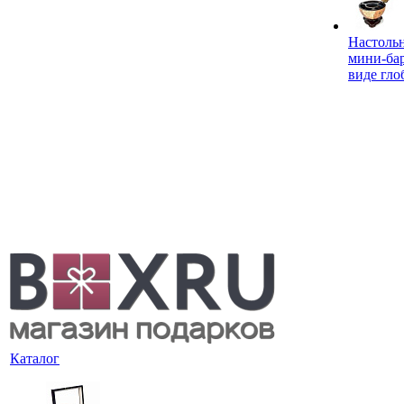
Настоль
мини-ба
виде гло
Каталог