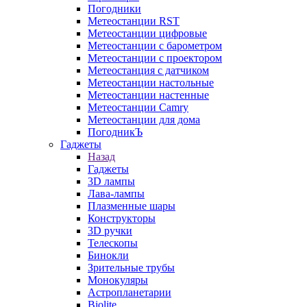
Погодники
Метеостанции RST
Метеостанции цифровые
Метеостанции с барометром
Метеостанции с проектором
Метеостанция с датчиком
Метеостанции настольные
Метеостанции настенные
Метеостанции Camry
Метеостанции для дома
ПогодникЪ
Гаджеты
Назад
Гаджеты
3D лампы
Лава-лампы
Плазменные шары
Конструкторы
3D ручки
Телескопы
Бинокли
Зрительные трубы
Монокуляры
Астропланетарии
Biolite