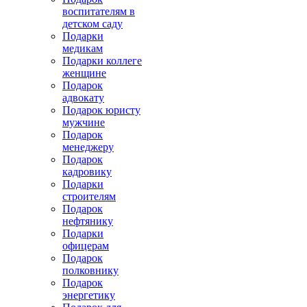
воспитателям в
детском саду
Подарки
медикам
Подарки коллеге
женщине
Подарок
адвокату
Подарок юристу
мужчине
Подарок
менеджеру
Подарок
кадровику
Подарки
строителям
Подарок
нефтянику
Подарки
офицерам
Подарок
полковнику
Подарок
энергетику