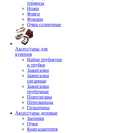
термосы
Ножи
Фляги
Фонари
Очки солнечные
Аксессуары для
курения
Набор трубокура
и трубки
Зажигалки
Зажигалки
сигарные
Зажигалки
трубочные
Портсигары
Пепельницы
Гильотины
Аксессуары деловые
Запонки
Очки
Кожгалантерея