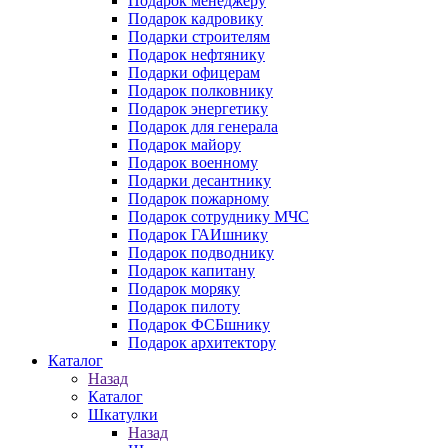
Подарок менеджеру
Подарок кадровику
Подарки строителям
Подарок нефтянику
Подарки офицерам
Подарок полковнику
Подарок энергетику
Подарок для генерала
Подарок майору
Подарок военному
Подарки десантнику
Подарок пожарному
Подарок сотруднику МЧС
Подарок ГАИшнику
Подарок подводнику
Подарок капитану
Подарок моряку
Подарок пилоту
Подарок ФСБшнику
Подарок архитектору
Каталог
Назад
Каталог
Шкатулки
Назад