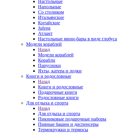
Настольные
Напольные
Со столиком
Итальянские
Китайские
Jufeng
Атлант
Настольные мини-бары в виде глобуса
Модели кораблей
Назад
Модели кораблей
Корабли
Парусники
Яхты, катера и лодки
Книги и родословные
Назад
Книги и родословные
Подарочные книги
Родословные книги
Для отдыха и спорта
Назад
Для отдыха и спорта
Пикниковые подарочные наборы
Пивные башни и диспенсеры
Термокружки и термосы