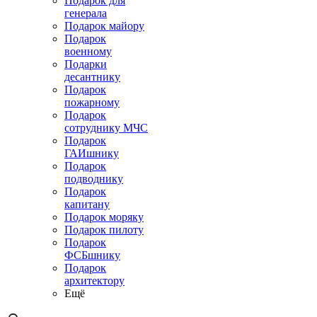
Подарок для
генерала
Подарок майору
Подарок
военному
Подарки
десантнику
Подарок
пожарному
Подарок
сотруднику МЧС
Подарок
ГАИшнику
Подарок
подводнику
Подарок
капитану
Подарок моряку
Подарок пилоту
Подарок
ФСБшнику
Подарок
архитектору
Ещё