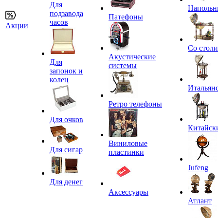
Для
Напольн
подзавода
Патефоны
часов
Акции
Со стол
Акустические
Для
системы
запонок и
колец
Итальян
Ретро телефоны
Для очков
Китайск
Виниловые
Для сигар
пластинки
Jufeng
Для денег
Аксессуары
Атлант