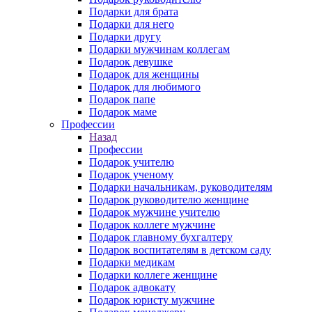
Подарки для брата
Подарки для него
Подарки другу
Подарки мужчинам коллегам
Подарок девушке
Подарок для женщины
Подарок для любимого
Подарок папе
Подарок маме
Профессии
Назад
Профессии
Подарок учителю
Подарок ученому
Подарки начальникам, руководителям
Подарок руководителю женщине
Подарок мужчине учителю
Подарок коллеге мужчине
Подарок главному бухгалтеру
Подарок воспитателям в детском саду
Подарки медикам
Подарки коллеге женщине
Подарок адвокату
Подарок юристу мужчине