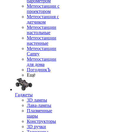
барометром
Метеостанции с
проектором
Метеостанция с
датчиком
Метеостанции
настольные
Метеостанции
настенные
Метеостанции
Camry
Метеостанции
для дома
ПогодникЪ
Ещё
Гаджеты
3D лампы
Лава-лампы
Плазменные
шары
Конструкторы
3D ручки
Телескопы