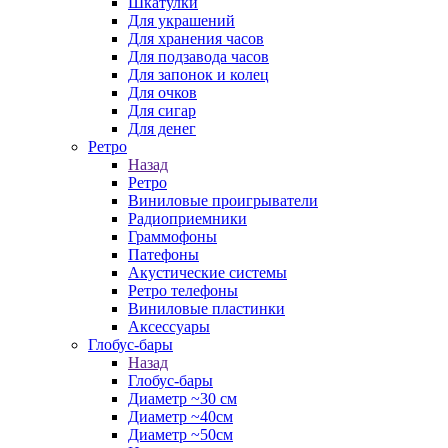
Шкатулки
Для украшений
Для хранения часов
Для подзавода часов
Для запонок и колец
Для очков
Для сигар
Для денег
Ретро
Назад
Ретро
Виниловые проигрыватели
Радиоприемники
Граммофоны
Патефоны
Акустические системы
Ретро телефоны
Виниловые пластинки
Аксессуары
Глобус-бары
Назад
Глобус-бары
Диаметр ~30 см
Диаметр ~40см
Диаметр ~50см