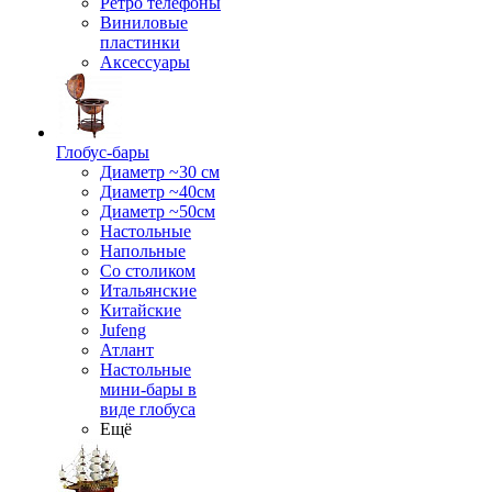
Ретро телефоны
Виниловые
пластинки
Аксессуары
Глобус-бары
Диаметр ~30 см
Диаметр ~40см
Диаметр ~50см
Настольные
Напольные
Со столиком
Итальянские
Китайские
Jufeng
Атлант
Настольные
мини-бары в
виде глобуса
Ещё