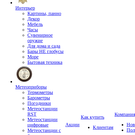
Интерьер
Картины, панно
Декор
Мебель
Часы
Сувенирное
оружие
Для дома и сада
Бары НЕ глобусы
Море
Бытовая техника
Метеоприборы
Термометры
Барометры
Погодники
Метеостанции
RST
Компани
Как купить
Метеостанции
Акции
Нов
цифровые
Клиентам
Пол
Метеостанции с