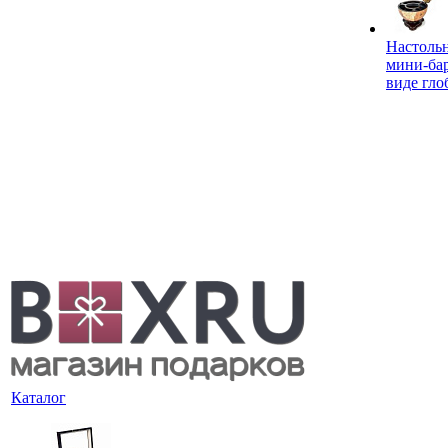
Настоль
мини-ба
виде гло
Каталог