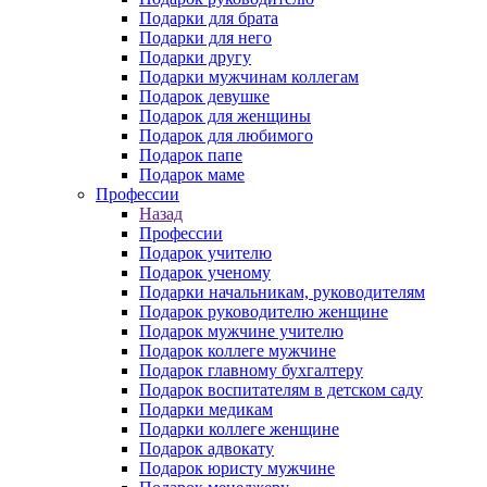
Подарки для брата
Подарки для него
Подарки другу
Подарки мужчинам коллегам
Подарок девушке
Подарок для женщины
Подарок для любимого
Подарок папе
Подарок маме
Профессии
Назад
Профессии
Подарок учителю
Подарок ученому
Подарки начальникам, руководителям
Подарок руководителю женщине
Подарок мужчине учителю
Подарок коллеге мужчине
Подарок главному бухгалтеру
Подарок воспитателям в детском саду
Подарки медикам
Подарки коллеге женщине
Подарок адвокату
Подарок юристу мужчине