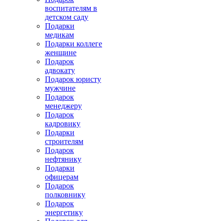
воспитателям в
детском саду
Подарки
медикам
Подарки коллеге
женщине
Подарок
адвокату
Подарок юристу
мужчине
Подарок
менеджеру
Подарок
кадровику
Подарки
строителям
Подарок
нефтянику
Подарки
офицерам
Подарок
полковнику
Подарок
энергетику