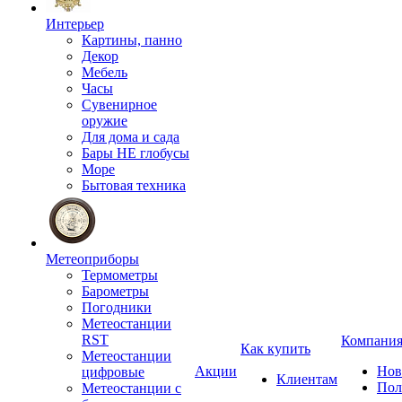
Интерьер
Картины, панно
Декор
Мебель
Часы
Сувенирное
оружие
Для дома и сада
Бары НЕ глобусы
Море
Бытовая техника
Метеоприборы
Термометры
Барометры
Погодники
Метеостанции
RST
Компани
Как купить
Метеостанции
Акции
Нов
цифровые
Клиентам
Пол
Метеостанции с