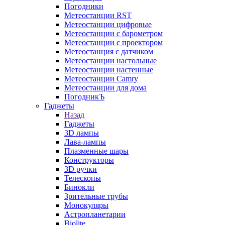
Погодники
Метеостанции RST
Метеостанции цифровые
Метеостанции с барометром
Метеостанции с проектором
Метеостанция с датчиком
Метеостанции настольные
Метеостанции настенные
Метеостанции Camry
Метеостанции для дома
ПогодникЪ
Гаджеты
Назад
Гаджеты
3D лампы
Лава-лампы
Плазменные шары
Конструкторы
3D ручки
Телескопы
Бинокли
Зрительные трубы
Монокуляры
Астропланетарии
Biolite