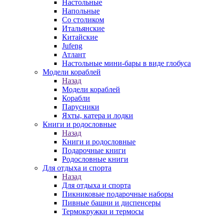
Настольные
Напольные
Со столиком
Итальянские
Китайские
Jufeng
Атлант
Настольные мини-бары в виде глобуса
Модели кораблей
Назад
Модели кораблей
Корабли
Парусники
Яхты, катера и лодки
Книги и родословные
Назад
Книги и родословные
Подарочные книги
Родословные книги
Для отдыха и спорта
Назад
Для отдыха и спорта
Пикниковые подарочные наборы
Пивные башни и диспенсеры
Термокружки и термосы