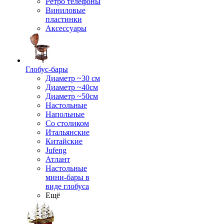
Ретро телефоны
Виниловые
пластинки
Аксессуары
Глобус-бары
Диаметр ~30 см
Диаметр ~40см
Диаметр ~50см
Настольные
Напольные
Со столиком
Итальянские
Китайские
Jufeng
Атлант
Настольные
мини-бары в
виде глобуса
Ещё