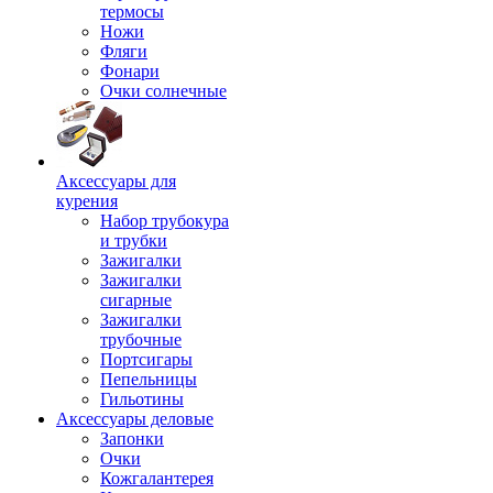
термосы
Ножи
Фляги
Фонари
Очки солнечные
Аксессуары для
курения
Набор трубокура
и трубки
Зажигалки
Зажигалки
сигарные
Зажигалки
трубочные
Портсигары
Пепельницы
Гильотины
Аксессуары деловые
Запонки
Очки
Кожгалантерея