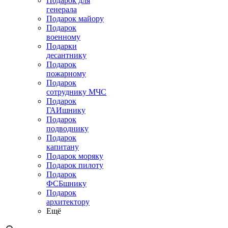
Подарок для
генерала
Подарок майору
Подарок
военному
Подарки
десантнику
Подарок
пожарному
Подарок
сотруднику МЧС
Подарок
ГАИшнику
Подарок
подводнику
Подарок
капитану
Подарок моряку
Подарок пилоту
Подарок
ФСБшнику
Подарок
архитектору
Ещё