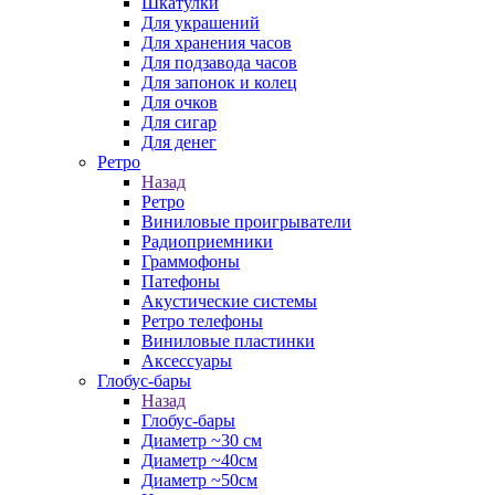
Шкатулки
Для украшений
Для хранения часов
Для подзавода часов
Для запонок и колец
Для очков
Для сигар
Для денег
Ретро
Назад
Ретро
Виниловые проигрыватели
Радиоприемники
Граммофоны
Патефоны
Акустические системы
Ретро телефоны
Виниловые пластинки
Аксессуары
Глобус-бары
Назад
Глобус-бары
Диаметр ~30 см
Диаметр ~40см
Диаметр ~50см