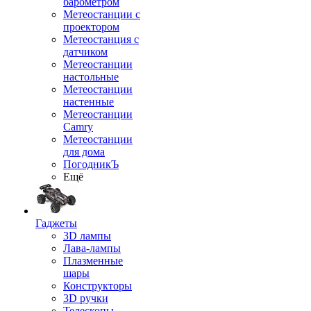
барометром
Метеостанции с
проектором
Метеостанция с
датчиком
Метеостанции
настольные
Метеостанции
настенные
Метеостанции
Camry
Метеостанции
для дома
ПогодникЪ
Ещё
Гаджеты
3D лампы
Лава-лампы
Плазменные
шары
Конструкторы
3D ручки
Телескопы