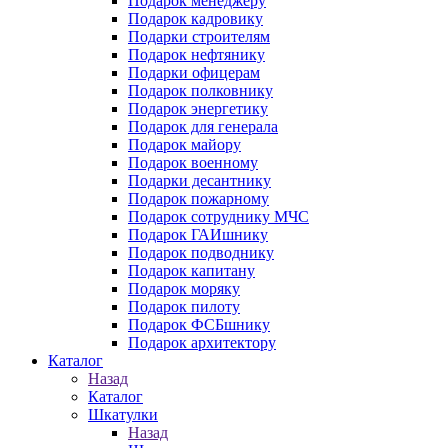
Подарок менеджеру
Подарок кадровику
Подарки строителям
Подарок нефтянику
Подарки офицерам
Подарок полковнику
Подарок энергетику
Подарок для генерала
Подарок майору
Подарок военному
Подарки десантнику
Подарок пожарному
Подарок сотруднику МЧС
Подарок ГАИшнику
Подарок подводнику
Подарок капитану
Подарок моряку
Подарок пилоту
Подарок ФСБшнику
Подарок архитектору
Каталог
Назад
Каталог
Шкатулки
Назад