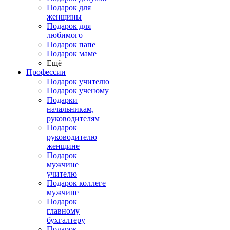
Подарок для
женщины
Подарок для
любимого
Подарок папе
Подарок маме
Ещё
Профессии
Подарок учителю
Подарок ученому
Подарки
начальникам,
руководителям
Подарок
руководителю
женщине
Подарок
мужчине
учителю
Подарок коллеге
мужчине
Подарок
главному
бухгалтеру
Подарок