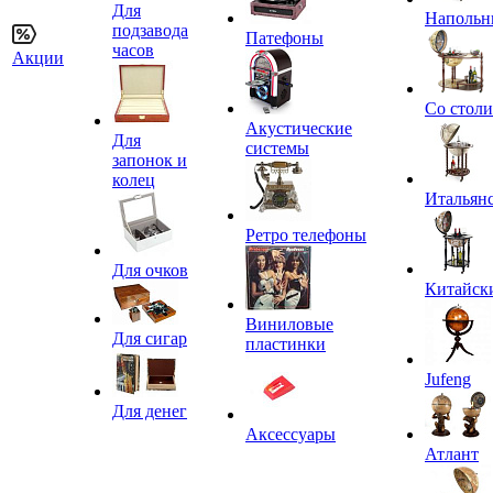
Для
Напольн
подзавода
Патефоны
часов
Акции
Со стол
Акустические
Для
системы
запонок и
колец
Итальян
Ретро телефоны
Для очков
Китайск
Виниловые
Для сигар
пластинки
Jufeng
Для денег
Аксессуары
Атлант