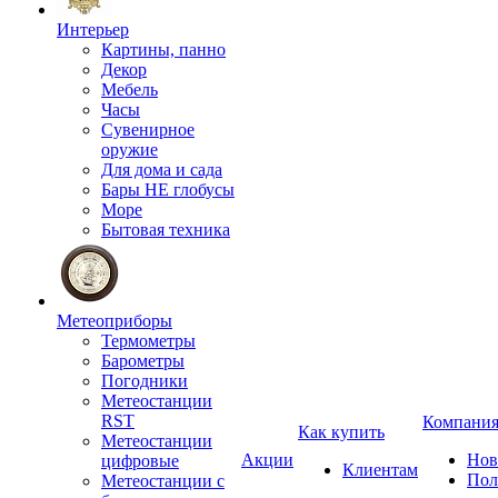
Интерьер
Картины, панно
Декор
Мебель
Часы
Сувенирное
оружие
Для дома и сада
Бары НЕ глобусы
Море
Бытовая техника
Метеоприборы
Термометры
Барометры
Погодники
Метеостанции
RST
Компани
Как купить
Метеостанции
Акции
Нов
цифровые
Клиентам
Пол
Метеостанции с