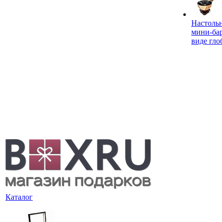
Настоль
мини-ба
виде гло
Каталог