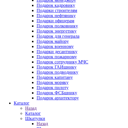
Подарок менеджеру
Подарок кадровику
Подарки строителям
Подарок нефтянику
Подарки офицерам
Подарок полковнику
Подарок энергетику
Подарок для генерала
Подарок майору
Подарок военному
Подарки десантнику
Подарок пожарному
Подарок сотруднику МЧС
Подарок ГАИшнику
Подарок подводнику
Подарок капитану
Подарок моряку
Подарок пилоту
Подарок ФСБшнику
Подарок архитектору
Каталог
Назад
Каталог
Шкатулки
Назад