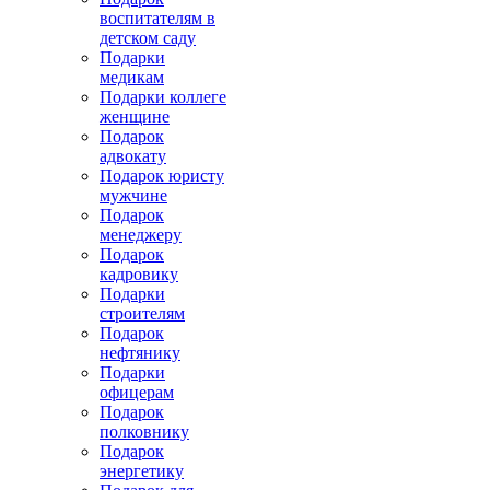
воспитателям в
детском саду
Подарки
медикам
Подарки коллеге
женщине
Подарок
адвокату
Подарок юристу
мужчине
Подарок
менеджеру
Подарок
кадровику
Подарки
строителям
Подарок
нефтянику
Подарки
офицерам
Подарок
полковнику
Подарок
энергетику