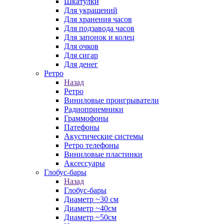
Шкатулки
Для украшений
Для хранения часов
Для подзавода часов
Для запонок и колец
Для очков
Для сигар
Для денег
Ретро
Назад
Ретро
Виниловые проигрыватели
Радиоприемники
Граммофоны
Патефоны
Акустические системы
Ретро телефоны
Виниловые пластинки
Аксессуары
Глобус-бары
Назад
Глобус-бары
Диаметр ~30 см
Диаметр ~40см
Диаметр ~50см