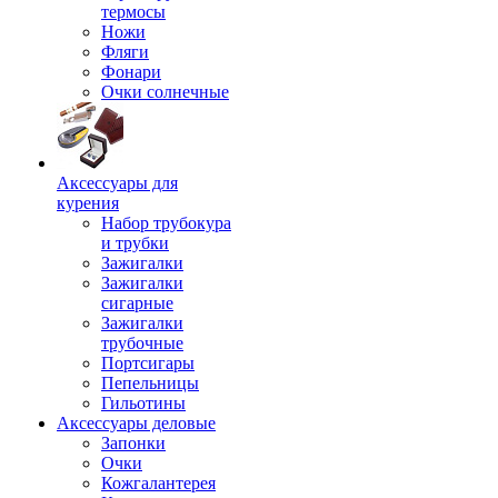
термосы
Ножи
Фляги
Фонари
Очки солнечные
Аксессуары для
курения
Набор трубокура
и трубки
Зажигалки
Зажигалки
сигарные
Зажигалки
трубочные
Портсигары
Пепельницы
Гильотины
Аксессуары деловые
Запонки
Очки
Кожгалантерея