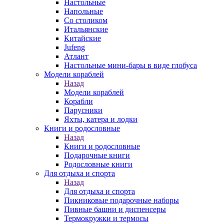
Настольные
Напольные
Со столиком
Итальянские
Китайские
Jufeng
Атлант
Настольные мини-бары в виде глобуса
Модели кораблей
Назад
Модели кораблей
Корабли
Парусники
Яхты, катера и лодки
Книги и родословные
Назад
Книги и родословные
Подарочные книги
Родословные книги
Для отдыха и спорта
Назад
Для отдыха и спорта
Пикниковые подарочные наборы
Пивные башни и диспенсеры
Термокружки и термосы