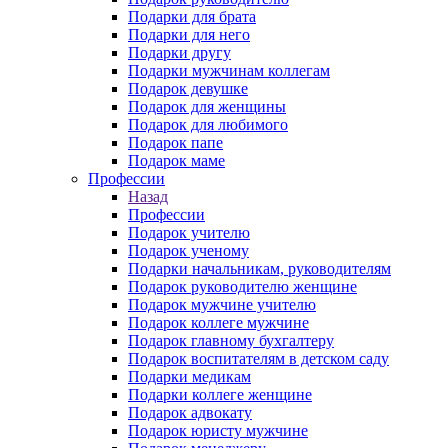
Подарки для брата
Подарки для него
Подарки другу
Подарки мужчинам коллегам
Подарок девушке
Подарок для женщины
Подарок для любимого
Подарок папе
Подарок маме
Профессии
Назад
Профессии
Подарок учителю
Подарок ученому
Подарки начальникам, руководителям
Подарок руководителю женщине
Подарок мужчине учителю
Подарок коллеге мужчине
Подарок главному бухгалтеру
Подарок воспитателям в детском саду
Подарки медикам
Подарки коллеге женщине
Подарок адвокату
Подарок юристу мужчине