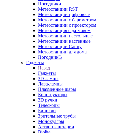
Погодники
Метеостанции RST
Метеостанции цифровые
Метеостанции с барометром
Метеостанции с проектором
Метеостанция с датчиком
Метеостанции настольные
Метеостанции настенные
Метеостанции Camry
Метеостанции для дома
ПогодникЪ
Гаджеты
Назад
Гаджеты
3D лампы
Лава-лампы
Плазменные шары
Конструкторы
3D ручки
Телескопы
Бинокли
Зрительные трубы
Монокуляры
Астропланетарии
Biolite