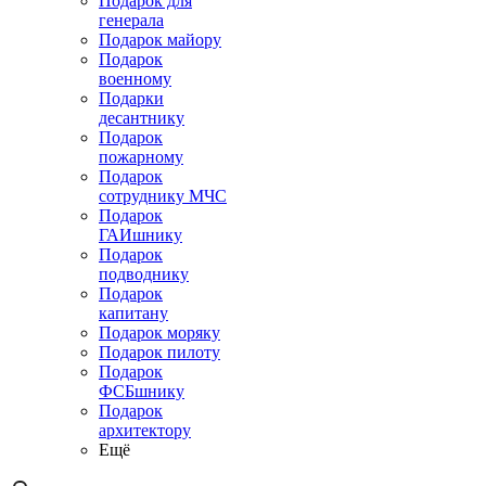
Подарок для
генерала
Подарок майору
Подарок
военному
Подарки
десантнику
Подарок
пожарному
Подарок
сотруднику МЧС
Подарок
ГАИшнику
Подарок
подводнику
Подарок
капитану
Подарок моряку
Подарок пилоту
Подарок
ФСБшнику
Подарок
архитектору
Ещё