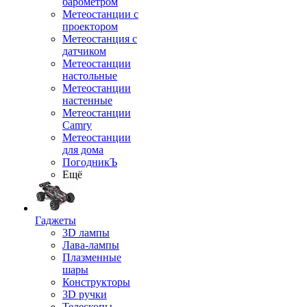
барометром
Метеостанции с
проектором
Метеостанция с
датчиком
Метеостанции
настольные
Метеостанции
настенные
Метеостанции
Camry
Метеостанции
для дома
ПогодникЪ
Ещё
Гаджеты
3D лампы
Лава-лампы
Плазменные
шары
Конструкторы
3D ручки
Телескопы