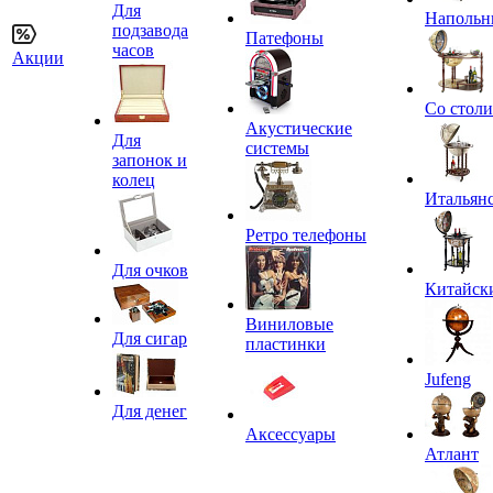
Для
Напольн
подзавода
Патефоны
часов
Акции
Со стол
Акустические
Для
системы
запонок и
колец
Итальян
Ретро телефоны
Для очков
Китайск
Виниловые
Для сигар
пластинки
Jufeng
Для денег
Аксессуары
Атлант