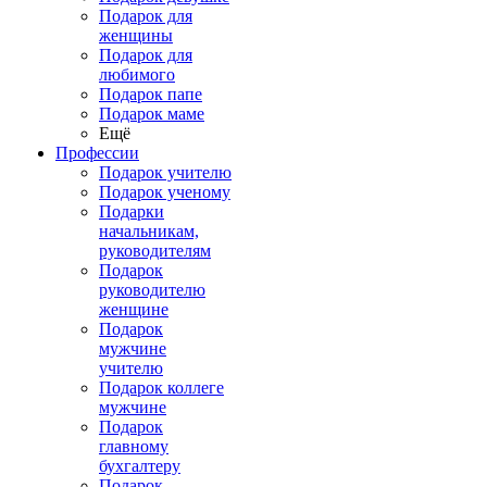
Подарок для
женщины
Подарок для
любимого
Подарок папе
Подарок маме
Ещё
Профессии
Подарок учителю
Подарок ученому
Подарки
начальникам,
руководителям
Подарок
руководителю
женщине
Подарок
мужчине
учителю
Подарок коллеге
мужчине
Подарок
главному
бухгалтеру
Подарок