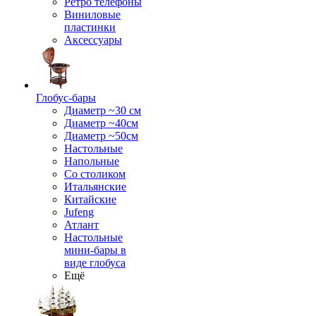
Ретро телефоны
Виниловые
пластинки
Аксессуары
Глобус-бары
Диаметр ~30 см
Диаметр ~40см
Диаметр ~50см
Настольные
Напольные
Со столиком
Итальянские
Китайские
Jufeng
Атлант
Настольные
мини-бары в
виде глобуса
Ещё