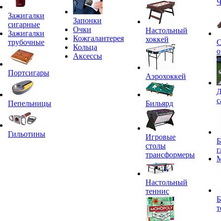
Ч
Зажигалки
Запонки
сигарные
Очки
Настольный
Зажигалки
Кожгалантерея
хоккей
трубочные
С
Кольца
о
Аксессы
Портсигары
Аэрохоккей
Д
с
Пепельницы
Бильярд
Гильотины
Игровые
Б
столы
г
трансформеры
Настольный
теннис
Б
т