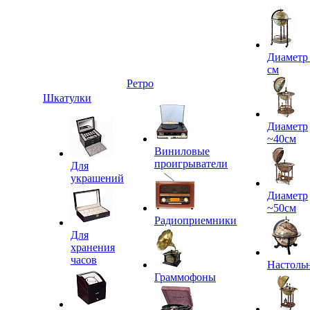
Диаметр
см
Ретро
Шкатулки
Диаметр
~40см
Виниловые
проигрыватели
Для
украшений
Диаметр
~50см
Радиоприемники
Для
хранения
часов
Настоль
Граммофоны