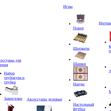
Игры
Интерь
Покер
К
Шахматы
п
ессуары для
Шашки
ения
Д
Набор
трубокура и
трубки
Нарды
М
Зажигалки
Аксессуары деловые
Настольный
футбол