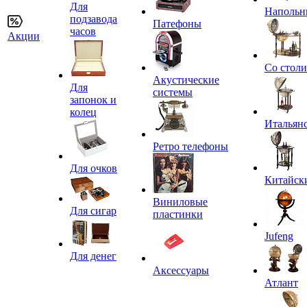
Для
Напольн
подзавода
Патефоны
часов
Акции
Со стол
Акустические
Для
системы
запонок и
колец
Итальян
Ретро телефоны
Для очков
Китайск
Виниловые
Для сигар
пластинки
Jufeng
Для денег
Аксессуары
Атлант