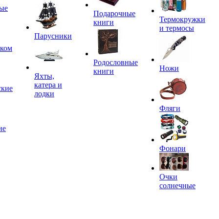
ые
Подарочные
Термокружки
книги
и термосы
Парусники
иком
Родословные
Ножи
книги
Яхты,
катера и
ские
лодки
Фляги
ие
Фонари
Очки
солнечные