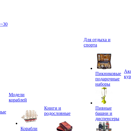
 ~30
Для отдыха и
спорта
Акс
Пикниковые
кур
подарочные
наборы
Модели
кораблей
Книги и
Пивные
ные
родословные
башни и
диспенсеры
Корабли