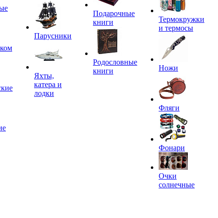
ые
Подарочные
Термокружки
книги
и термосы
Парусники
иком
Родословные
Ножи
книги
Яхты,
катера и
ские
лодки
Фляги
ие
Фонари
Очки
солнечные