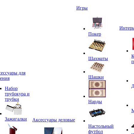
Игры
Интерь
Покер
К
Шахматы
п
ессуары для
Шашки
ения
Д
Набор
трубокура и
трубки
Нарды
М
Зажигалки
Аксессуары деловые
Настольный
футбол