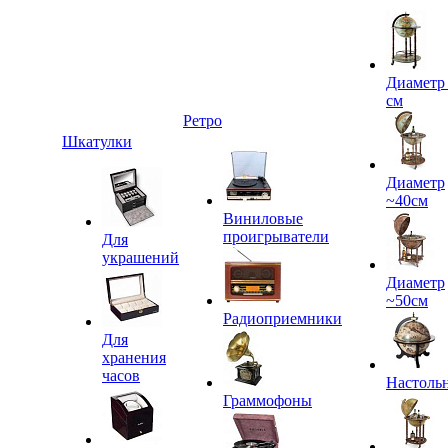
Диаметр
см
Ретро
Шкатулки
Диаметр
~40см
Виниловые
проигрыватели
Для
украшений
Диаметр
~50см
Радиоприемники
Для
хранения
часов
Настоль
Граммофоны