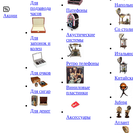
Для
Напольн
подзавода
Патефоны
часов
Акции
Со стол
Акустические
Для
системы
запонок и
колец
Итальян
Ретро телефоны
Для очков
Китайск
Виниловые
Для сигар
пластинки
Jufeng
Для денег
Аксессуары
Атлант