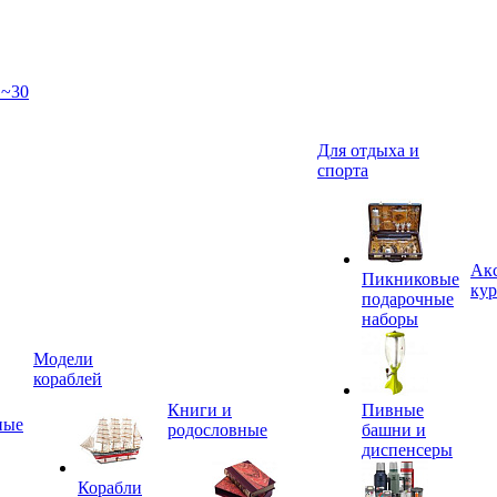
 ~30
Для отдыха и
спорта
Акс
Пикниковые
кур
подарочные
наборы
Модели
кораблей
Книги и
Пивные
ные
родословные
башни и
диспенсеры
Корабли