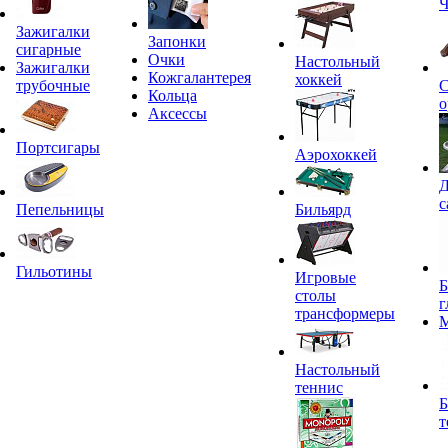
Ч
Зажигалки
Запонки
сигарные
Очки
Настольный
Зажигалки
Кожгалантерея
хоккей
трубочные
С
Кольца
о
Аксессы
Портсигары
Аэрохоккей
Д
с
Пепельницы
Бильярд
Гильотины
Игровые
Б
столы
г
трансформеры
Настольный
теннис
Б
т