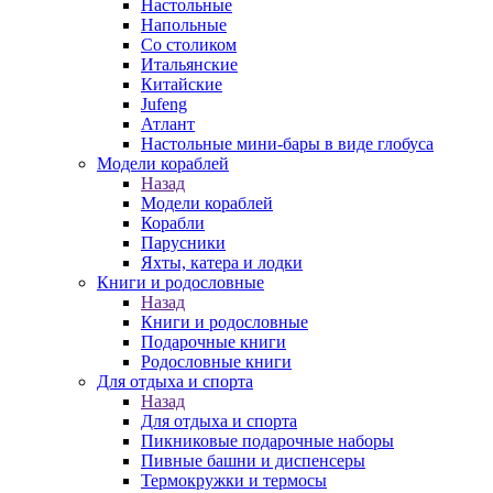
Настольные
Напольные
Со столиком
Итальянские
Китайские
Jufeng
Атлант
Настольные мини-бары в виде глобуса
Модели кораблей
Назад
Модели кораблей
Корабли
Парусники
Яхты, катера и лодки
Книги и родословные
Назад
Книги и родословные
Подарочные книги
Родословные книги
Для отдыха и спорта
Назад
Для отдыха и спорта
Пикниковые подарочные наборы
Пивные башни и диспенсеры
Термокружки и термосы