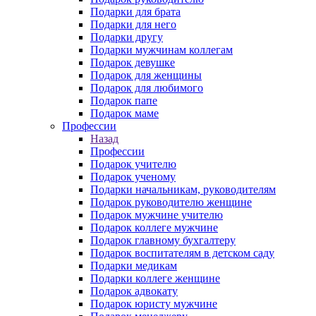
Подарки для брата
Подарки для него
Подарки другу
Подарки мужчинам коллегам
Подарок девушке
Подарок для женщины
Подарок для любимого
Подарок папе
Подарок маме
Профессии
Назад
Профессии
Подарок учителю
Подарок ученому
Подарки начальникам, руководителям
Подарок руководителю женщине
Подарок мужчине учителю
Подарок коллеге мужчине
Подарок главному бухгалтеру
Подарок воспитателям в детском саду
Подарки медикам
Подарки коллеге женщине
Подарок адвокату
Подарок юристу мужчине