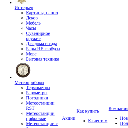
Интерьер
Картины, панно
Декор
Мебель
Часы
Сувенирное
оружие
Для дома и сада
Бары НЕ глобусы
Море
Бытовая техника
Метеоприборы
Термометры
Барометры
Погодники
Метеостанции
RST
Компани
Как купить
Метеостанции
Акции
Нов
цифровые
Клиентам
Пол
Метеостанции с