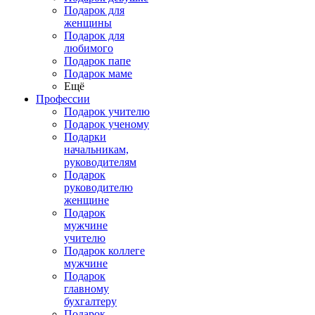
Подарок для
женщины
Подарок для
любимого
Подарок папе
Подарок маме
Ещё
Профессии
Подарок учителю
Подарок ученому
Подарки
начальникам,
руководителям
Подарок
руководителю
женщине
Подарок
мужчине
учителю
Подарок коллеге
мужчине
Подарок
главному
бухгалтеру
Подарок