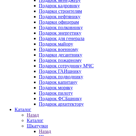
Подарок менеджеру
Подарок кадровику
Подарки строителям
Подарок нефтянику
Подарки офицерам
Подарок полковнику
Подарок энергетику
Подарок для генерала
Подарок майору
Подарок военному
Подарки десантнику
Подарок пожарному
Подарок сотруднику МЧС
Подарок ГАИшнику
Подарок подводнику
Подарок капитану
Подарок моряку
Подарок пилоту
Подарок ФСБшнику
Подарок архитектору
Каталог
Назад
Каталог
Шкатулки
Назад