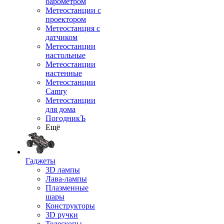
барометром
Метеостанции с
проектором
Метеостанция с
датчиком
Метеостанции
настольные
Метеостанции
настенные
Метеостанции
Camry
Метеостанции
для дома
ПогодникЪ
Ещё
Гаджеты
3D лампы
Лава-лампы
Плазменные
шары
Конструкторы
3D ручки
Телескопы