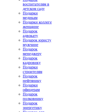
воспитателям в
детском саду
Подарки
медикам
Подарки коллеге
женщине
Подарок
адвокату
Подарок юристу
мужчине
Подарок
менеджеру
Подарок
кадровику
Подарки
строителям
Подарок
нефтянику
Подарки
офицерам
Подарок
полковнику
Подарок
энергетику