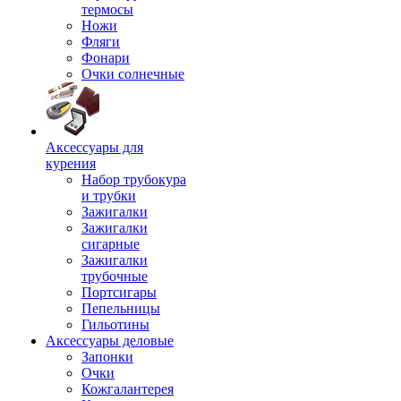
термосы
Ножи
Фляги
Фонари
Очки солнечные
Аксессуары для
курения
Набор трубокура
и трубки
Зажигалки
Зажигалки
сигарные
Зажигалки
трубочные
Портсигары
Пепельницы
Гильотины
Аксессуары деловые
Запонки
Очки
Кожгалантерея