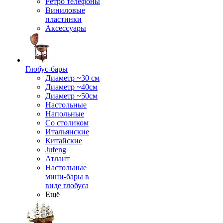
Ретро телефоны
Виниловые
пластинки
Аксессуары
Глобус-бары
Диаметр ~30 см
Диаметр ~40см
Диаметр ~50см
Настольные
Напольные
Со столиком
Итальянские
Китайские
Jufeng
Атлант
Настольные
мини-бары в
виде глобуса
Ещё