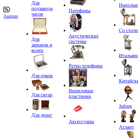
Для
Напольн
подзавода
Патефоны
часов
Акции
Со стол
Акустические
Для
системы
запонок и
колец
Итальян
Ретро телефоны
Для очков
Китайск
Виниловые
Для сигар
пластинки
Jufeng
Для денег
Аксессуары
Атлант