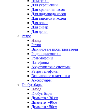
Шкатулки
Для украшений
Для хранения часов
Для подзавода часов
Для запонок и колец
Для очков
Для сигар
Для денег
Ретро
Назад
Ретро
Виниловые проигрыватели
Радиоприемники
Граммофоны
Патефоны
Акустические системы
Ретро телефоны
Виниловые пластинки
Аксессуары
Глобус-бары
Назад
Глобус-бары
Диаметр ~30 см
Диаметр ~40см
Диаметр ~50см