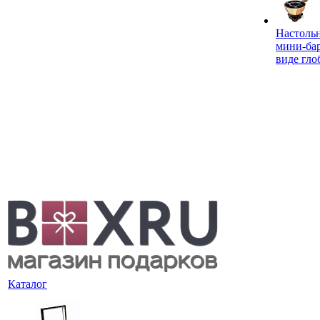
Настоль
мини-ба
виде гло
Каталог