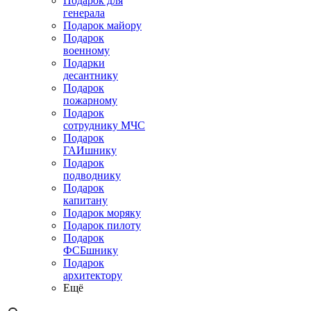
Подарок для
генерала
Подарок майору
Подарок
военному
Подарки
десантнику
Подарок
пожарному
Подарок
сотруднику МЧС
Подарок
ГАИшнику
Подарок
подводнику
Подарок
капитану
Подарок моряку
Подарок пилоту
Подарок
ФСБшнику
Подарок
архитектору
Ещё