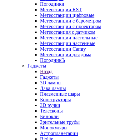
Погодники
Метеостанции RST
Метеостанции цифровые
Метеостанции с барометром
Метеостанции с проектором
Метеостанция с датчиком
Метеостанции настольные
Метеостанции настенные
Метеостанции Camry
Метеостанции для дома
ПогодникЪ
Гаджеты
Назад
Гаджеты
3D лампы
Лава-лампы
Плазменные шары
Конструкторы
3D ручки
Телескопы
Бинокли
Зрительные трубы
Монокуляры
Астропланетарии
Biolite