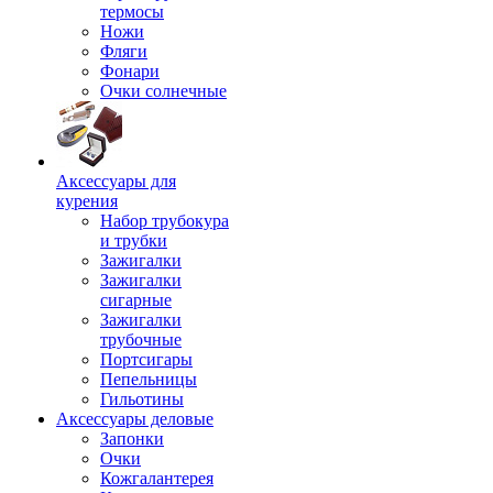
термосы
Ножи
Фляги
Фонари
Очки солнечные
Аксессуары для
курения
Набор трубокура
и трубки
Зажигалки
Зажигалки
сигарные
Зажигалки
трубочные
Портсигары
Пепельницы
Гильотины
Аксессуары деловые
Запонки
Очки
Кожгалантерея