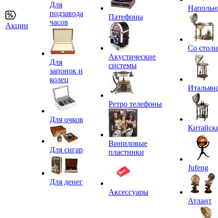
Для
Напольн
подзавода
Патефоны
часов
Акции
Со стол
Акустические
Для
системы
запонок и
колец
Итальян
Ретро телефоны
Для очков
Китайск
Виниловые
Для сигар
пластинки
Jufeng
Для денег
Аксессуары
Атлант