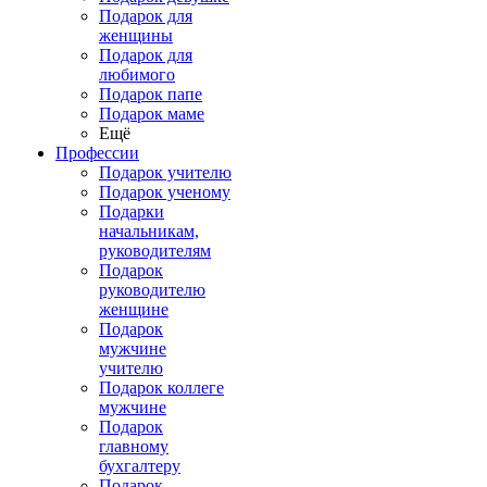
Подарок для
женщины
Подарок для
любимого
Подарок папе
Подарок маме
Ещё
Профессии
Подарок учителю
Подарок ученому
Подарки
начальникам,
руководителям
Подарок
руководителю
женщине
Подарок
мужчине
учителю
Подарок коллеге
мужчине
Подарок
главному
бухгалтеру
Подарок