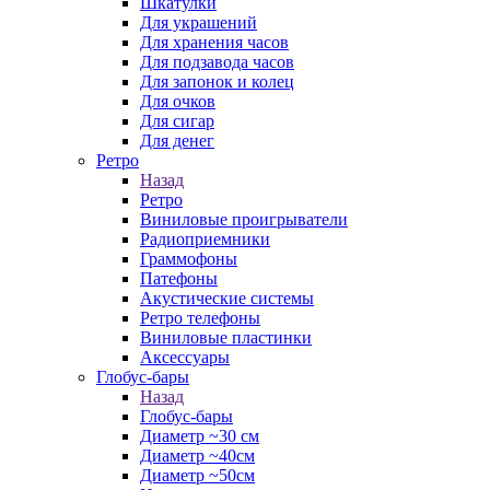
Шкатулки
Для украшений
Для хранения часов
Для подзавода часов
Для запонок и колец
Для очков
Для сигар
Для денег
Ретро
Назад
Ретро
Виниловые проигрыватели
Радиоприемники
Граммофоны
Патефоны
Акустические системы
Ретро телефоны
Виниловые пластинки
Аксессуары
Глобус-бары
Назад
Глобус-бары
Диаметр ~30 см
Диаметр ~40см
Диаметр ~50см