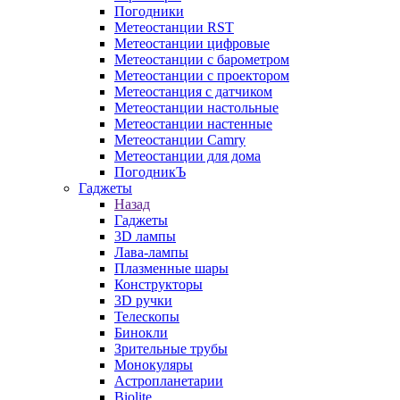
Погодники
Метеостанции RST
Метеостанции цифровые
Метеостанции с барометром
Метеостанции с проектором
Метеостанция с датчиком
Метеостанции настольные
Метеостанции настенные
Метеостанции Camry
Метеостанции для дома
ПогодникЪ
Гаджеты
Назад
Гаджеты
3D лампы
Лава-лампы
Плазменные шары
Конструкторы
3D ручки
Телескопы
Бинокли
Зрительные трубы
Монокуляры
Астропланетарии
Biolite