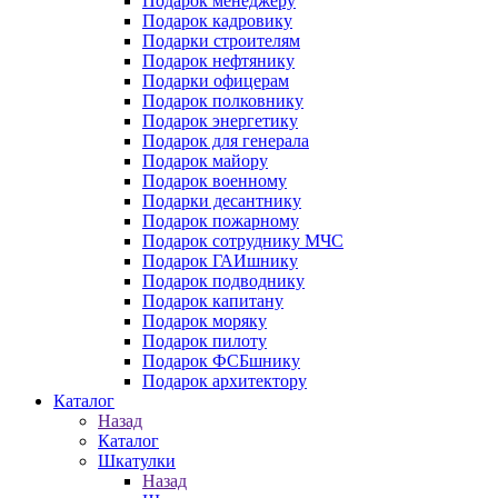
Подарок менеджеру
Подарок кадровику
Подарки строителям
Подарок нефтянику
Подарки офицерам
Подарок полковнику
Подарок энергетику
Подарок для генерала
Подарок майору
Подарок военному
Подарки десантнику
Подарок пожарному
Подарок сотруднику МЧС
Подарок ГАИшнику
Подарок подводнику
Подарок капитану
Подарок моряку
Подарок пилоту
Подарок ФСБшнику
Подарок архитектору
Каталог
Назад
Каталог
Шкатулки
Назад