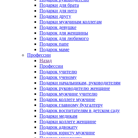
Подарки для брата
Подарки для него
Подарки другу
Подарки мужчинам коллегам
Подарок девушке
Подарок для женщины
Подарок для любимого
Подарок папе
Подарок маме
Профессии
Назад
Профессии
Подарок учителю
Подарок ученому
Подарки начальникам, руководителям
Подарок руководителю женщине
Подарок мужчине учителю
Подарок коллеге мужчине
Подарок главному бухгалтеру
Подарок воспитателям в детском саду
Подарки медикам
Подарки коллеге женщине
Подарок адвокату
Подарок юристу мужчине