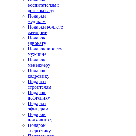
воспитателям в
детском саду
Подарки
медикам
Подарки коллеге
женщине
Подарок
адвокату
Подарок юристу
мужчине
Подарок
менеджеру
Подарок
кадровику
Подарки
строителям
Подарок
нефтянику
Подарки
офицерам
Подарок
полковнику
Подарок
энергетику