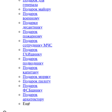
Подарок для
генерала
Подарок майору
Подарок
военному
Подарки
десантнику
Подарок
пожарному
Подарок
сотруднику МЧС
Подарок
ГАИшнику
Подарок
подводнику
Подарок
капитану
Подарок моряку
Подарок пилоту
Подарок
ФСБшнику
Подарок
архитектору
Ещё