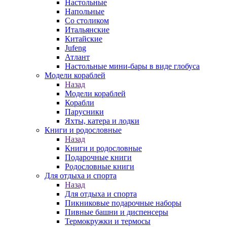
Настольные
Напольные
Со столиком
Итальянские
Китайские
Jufeng
Атлант
Настольные мини-бары в виде глобуса
Модели кораблей
Назад
Модели кораблей
Корабли
Парусники
Яхты, катера и лодки
Книги и родословные
Назад
Книги и родословные
Подарочные книги
Родословные книги
Для отдыха и спорта
Назад
Для отдыха и спорта
Пикниковые подарочные наборы
Пивные башни и диспенсеры
Термокружки и термосы