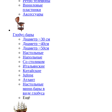
Ретро телефоны
Виниловые
пластинки
Аксессуары
Глобус-бары
Диаметр ~30 см
Диаметр ~40см
Диаметр ~50см
Настольные
Напольные
Со столиком
Итальянские
Китайские
Jufeng
Атлант
Настольные
мини-бары в
виде глобуса
Ещё