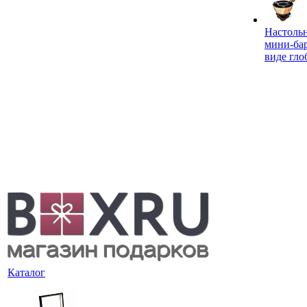
Настоль
мини-ба
виде гло
Каталог