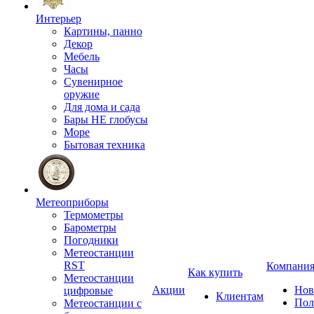
Интерьер
Картины, панно
Декор
Мебель
Часы
Сувенирное
оружие
Для дома и сада
Бары НЕ глобусы
Море
Бытовая техника
Метеоприборы
Термометры
Барометры
Погодники
Метеостанции
RST
Компани
Как купить
Метеостанции
Акции
Нов
цифровые
Клиентам
Пол
Метеостанции с