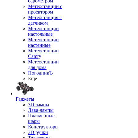
барометром
Метеостанции с
проектором
Метеостанция с
датчиком
Метеостанции
настольные
Метеостанции
настенные
Метеостанции
Camry
Метеостанции
для дома
ПогодникЪ
Ещё
Гаджеты
3D лампы
Лава-лампы
Плазменные
шары
Конструкторы
3D ручки
Телескопы