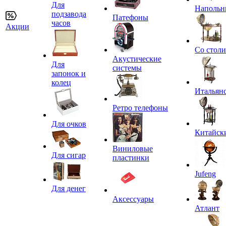
Для
Напольн
подзавода
Патефоны
часов
Акции
Со стол
Акустические
Для
системы
запонок и
колец
Итальян
Ретро телефоны
Для очков
Китайск
Виниловые
Для сигар
пластинки
Jufeng
Для денег
Аксессуары
Атлант