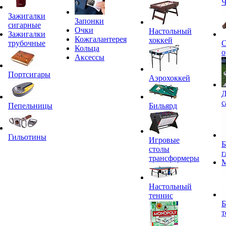
Ч
Зажигалки
Запонки
сигарные
Очки
Настольный
Зажигалки
Кожгалантерея
хоккей
трубочные
С
Кольца
о
Аксессы
Портсигары
Аэрохоккей
Д
с
Пепельницы
Бильярд
Гильотины
Игровые
Б
столы
г
трансформеры
Настольный
теннис
Б
т