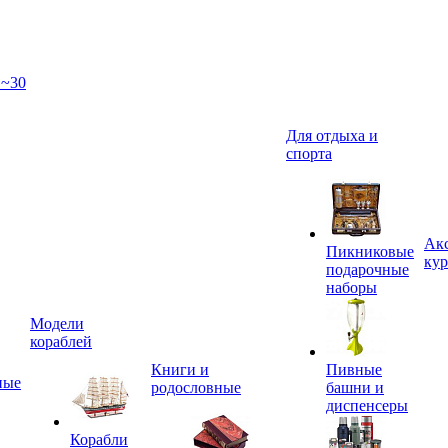
 ~30
Для отдыха и
спорта
Акс
Пикниковые
кур
подарочные
наборы
Модели
кораблей
Книги и
Пивные
ные
родословные
башни и
диспенсеры
Корабли