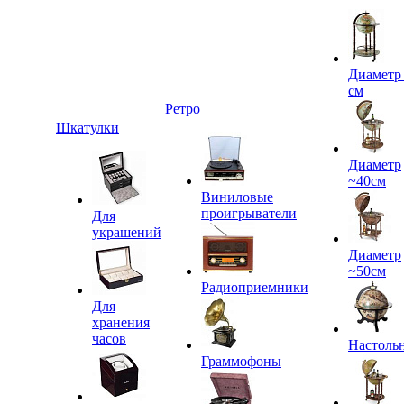
Диаметр
см
Ретро
Шкатулки
Диаметр
~40см
Виниловые
проигрыватели
Для
украшений
Диаметр
~50см
Радиоприемники
Для
хранения
часов
Настоль
Граммофоны