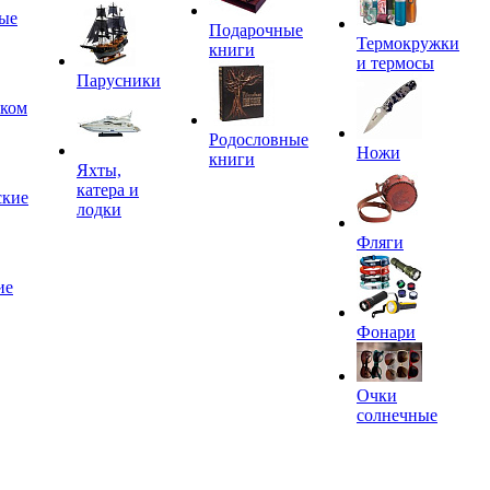
ые
Подарочные
Термокружки
книги
и термосы
Парусники
иком
Родословные
Ножи
книги
Яхты,
катера и
ские
лодки
Фляги
ие
Фонари
Очки
солнечные