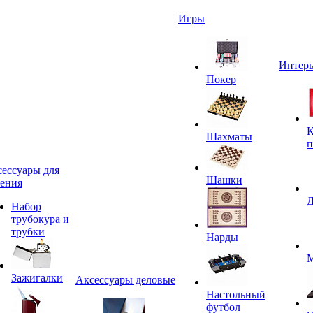
Игры
Интерь
Покер
К
Шахматы
п
ессуары для
Шашки
ения
Д
Набор
трубокура и
трубки
Нарды
М
Зажигалки
Аксессуары деловые
Настольный
футбол