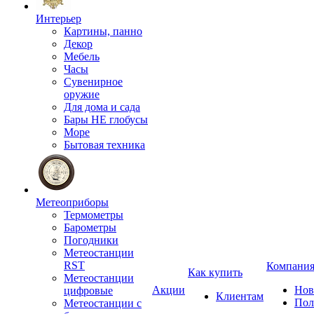
Интерьер
Картины, панно
Декор
Мебель
Часы
Сувенирное
оружие
Для дома и сада
Бары НЕ глобусы
Море
Бытовая техника
Метеоприборы
Термометры
Барометры
Погодники
Метеостанции
RST
Компани
Как купить
Метеостанции
Акции
Нов
цифровые
Клиентам
Пол
Метеостанции с