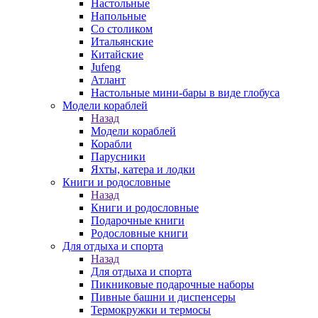
Настольные
Напольные
Со столиком
Итальянские
Китайские
Jufeng
Атлант
Настольные мини-бары в виде глобуса
Модели кораблей
Назад
Модели кораблей
Корабли
Парусники
Яхты, катера и лодки
Книги и родословные
Назад
Книги и родословные
Подарочные книги
Родословные книги
Для отдыха и спорта
Назад
Для отдыха и спорта
Пикниковые подарочные наборы
Пивные башни и диспенсеры
Термокружки и термосы