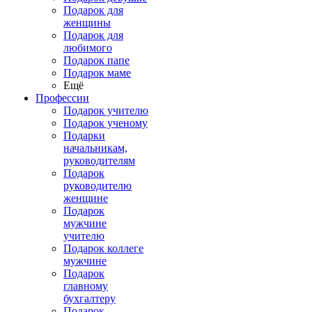
Подарок для
женщины
Подарок для
любимого
Подарок папе
Подарок маме
Ещё
Профессии
Подарок учителю
Подарок ученому
Подарки
начальникам,
руководителям
Подарок
руководителю
женщине
Подарок
мужчине
учителю
Подарок коллеге
мужчине
Подарок
главному
бухгалтеру
Подарок