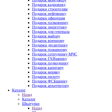
Подарок менеджеру
Подарок кадровику
Подарки строителям
Подарок нефтянику
Подарки офицерам
Подарок полковнику
Подарок энергетику
Подарок для генерала
Подарок майору
Подарок военному
Подарки десантнику
Подарок пожарному
Подарок сотруднику МЧС
Подарок ГАИшнику
Подарок подводнику
Подарок капитану
Подарок моряку
Подарок пилоту
Подарок ФСБшнику
Подарок архитектору
Каталог
Назад
Каталог
Шкатулки
Назад