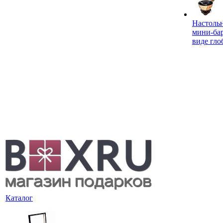
Настоль
мини-ба
виде гло
Каталог