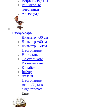
Ретро телефоны
Виниловые
пластинки
Аксессуары
Глобус-бары
Диаметр ~30 см
Диаметр ~40см
Диаметр ~50см
Настольные
Напольные
Со столиком
Итальянские
Китайские
Jufeng
Атлант
Настольные
мини-бары в
виде глобуса
Ещё