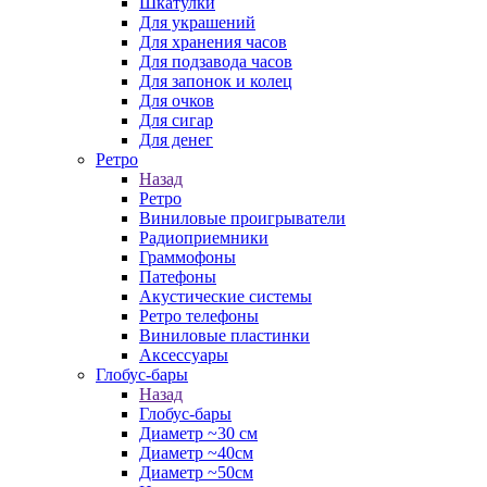
Шкатулки
Для украшений
Для хранения часов
Для подзавода часов
Для запонок и колец
Для очков
Для сигар
Для денег
Ретро
Назад
Ретро
Виниловые проигрыватели
Радиоприемники
Граммофоны
Патефоны
Акустические системы
Ретро телефоны
Виниловые пластинки
Аксессуары
Глобус-бары
Назад
Глобус-бары
Диаметр ~30 см
Диаметр ~40см
Диаметр ~50см