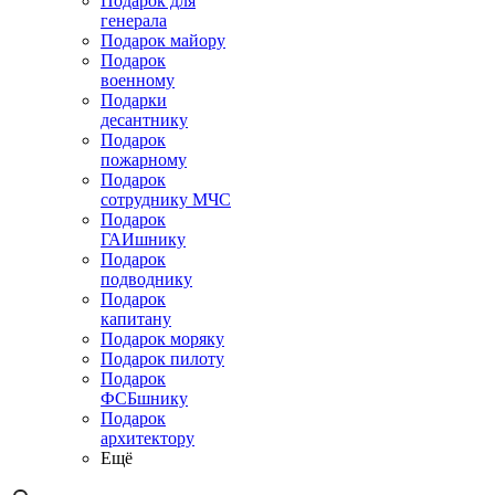
Подарок для
генерала
Подарок майору
Подарок
военному
Подарки
десантнику
Подарок
пожарному
Подарок
сотруднику МЧС
Подарок
ГАИшнику
Подарок
подводнику
Подарок
капитану
Подарок моряку
Подарок пилоту
Подарок
ФСБшнику
Подарок
архитектору
Ещё