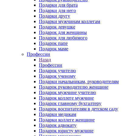
Подарки для брата
Подарки для него
Подарки другу
Подарки мужчинам коллегам
Подарок девушке
Подарок для женщины
Подарок для любимого
Подарок папе
Подарок маме
Профессии
Назад
Профессии
Подарок учителю
Подарок ученому
Подарки начальникам, руководителям
Подарок руководителю женщине
Подарок мужчине учителю
Подарок коллеге мужчине
Подарок главному бухгалтеру
Подарок воспитателям в детском саду
Подарки медикам
Подарки коллеге женщине
Подарок адвокату
Подарок юристу мужчине