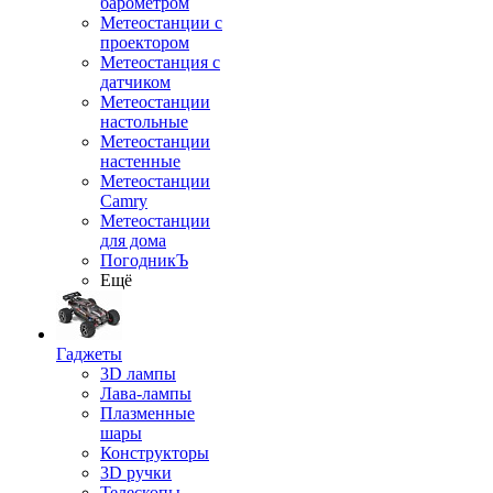
барометром
Метеостанции с
проектором
Метеостанция с
датчиком
Метеостанции
настольные
Метеостанции
настенные
Метеостанции
Camry
Метеостанции
для дома
ПогодникЪ
Ещё
Гаджеты
3D лампы
Лава-лампы
Плазменные
шары
Конструкторы
3D ручки
Телескопы