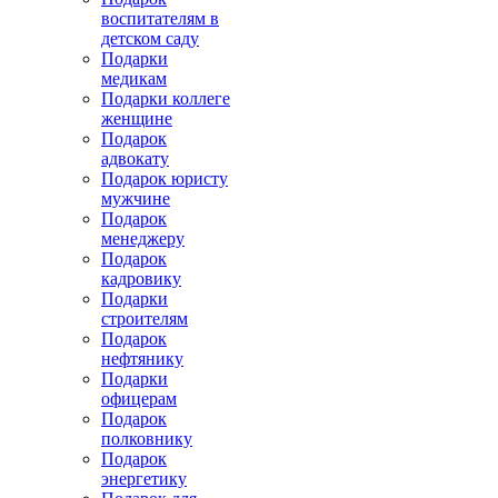
воспитателям в
детском саду
Подарки
медикам
Подарки коллеге
женщине
Подарок
адвокату
Подарок юристу
мужчине
Подарок
менеджеру
Подарок
кадровику
Подарки
строителям
Подарок
нефтянику
Подарки
офицерам
Подарок
полковнику
Подарок
энергетику