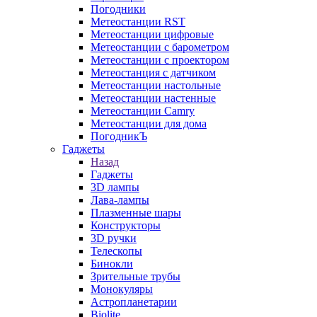
Погодники
Метеостанции RST
Метеостанции цифровые
Метеостанции с барометром
Метеостанции с проектором
Метеостанция с датчиком
Метеостанции настольные
Метеостанции настенные
Метеостанции Camry
Метеостанции для дома
ПогодникЪ
Гаджеты
Назад
Гаджеты
3D лампы
Лава-лампы
Плазменные шары
Конструкторы
3D ручки
Телескопы
Бинокли
Зрительные трубы
Монокуляры
Астропланетарии
Biolite