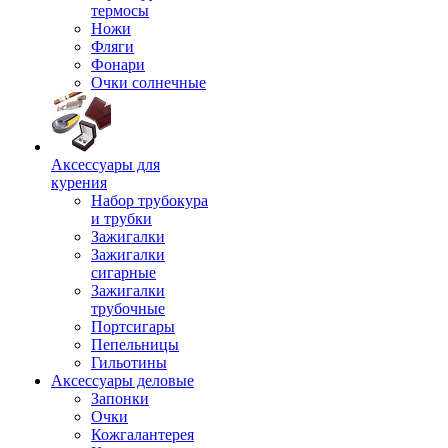
термосы
Ножи
Фляги
Фонари
Очки солнечные
Аксессуары для
курения
Набор трубокура
и трубки
Зажигалки
Зажигалки
сигарные
Зажигалки
трубочные
Портсигары
Пепельницы
Гильотины
Аксессуары деловые
Запонки
Очки
Кожгалантерея