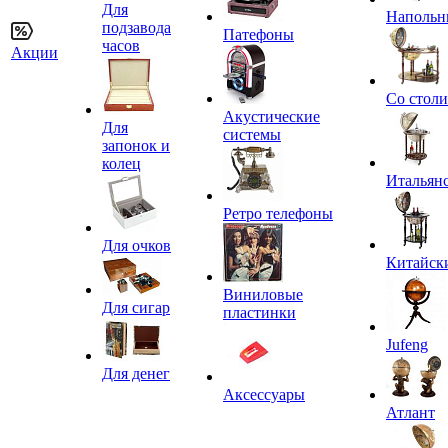
Для
Напольн
подзавода
Патефоны
часов
Акции
Со стол
Акустические
Для
системы
запонок и
колец
Итальян
Ретро телефоны
Для очков
Китайск
Виниловые
Для сигар
пластинки
Jufeng
Для денег
Аксессуары
Атлант