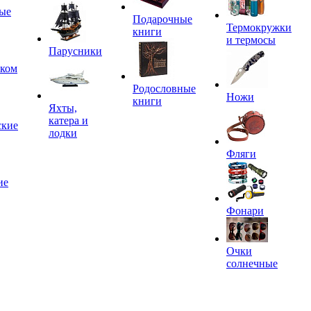
ые
Подарочные
Термокружки
книги
и термосы
Парусники
иком
Родословные
Ножи
книги
Яхты,
катера и
ские
лодки
Фляги
ие
Фонари
Очки
солнечные