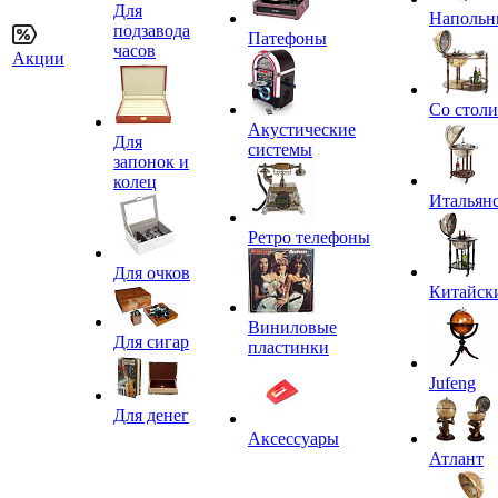
Для
Напольн
подзавода
Патефоны
часов
Акции
Со стол
Акустические
Для
системы
запонок и
колец
Итальян
Ретро телефоны
Для очков
Китайск
Виниловые
Для сигар
пластинки
Jufeng
Для денег
Аксессуары
Атлант