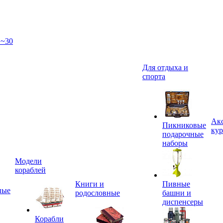
 ~30
Для отдыха и
спорта
Акс
Пикниковые
кур
подарочные
наборы
Модели
кораблей
Книги и
Пивные
ные
родословные
башни и
диспенсеры
Корабли