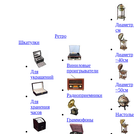
Диаметр
см
Ретро
Шкатулки
Диаметр
~40см
Виниловые
проигрыватели
Для
украшений
Диаметр
~50см
Радиоприемники
Для
хранения
часов
Настоль
Граммофоны