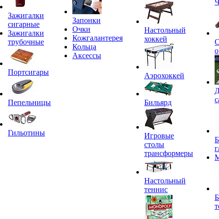
Ч
Зажигалки
Запонки
сигарные
Очки
Настольный
Зажигалки
Кожгалантерея
хоккей
трубочные
С
Кольца
о
Аксессы
Портсигары
Аэрохоккей
Д
с
Пепельницы
Бильярд
Гильотины
Игровые
Б
столы
г
трансформеры
Настольный
теннис
Б
т