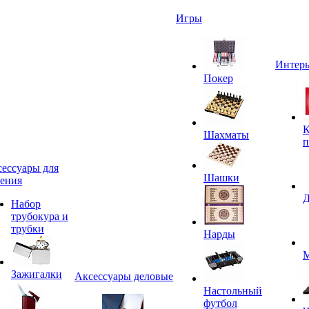
Игры
Интерь
Покер
К
Шахматы
п
ессуары для
Шашки
ения
Д
Набор
трубокура и
трубки
Нарды
М
Зажигалки
Аксессуары деловые
Настольный
футбол