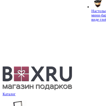
Настоль
мини-ба
виде гло
Каталог