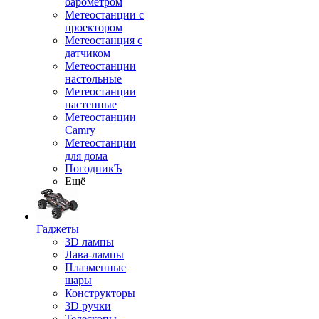
барометром
Метеостанции с
проектором
Метеостанция с
датчиком
Метеостанции
настольные
Метеостанции
настенные
Метеостанции
Camry
Метеостанции
для дома
ПогодникЪ
Ещё
Гаджеты
3D лампы
Лава-лампы
Плазменные
шары
Конструкторы
3D ручки
Телескопы