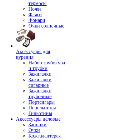
термосы
Ножи
Фляги
Фонари
Очки солнечные
Аксессуары для
курения
Набор трубокура
и трубки
Зажигалки
Зажигалки
сигарные
Зажигалки
трубочные
Портсигары
Пепельницы
Гильотины
Аксессуары деловые
Запонки
Очки
Кожгалантерея