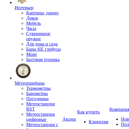
Интерьер
Картины, панно
Декор
Мебель
Часы
Сувенирное
оружие
Для дома и сада
Бары НЕ глобусы
Море
Бытовая техника
Метеоприборы
Термометры
Барометры
Погодники
Метеостанции
RST
Компани
Как купить
Метеостанции
Акции
Нов
цифровые
Клиентам
Пол
Метеостанции с