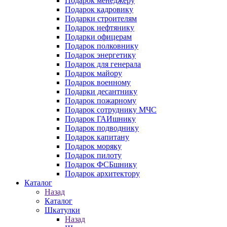
Подарок менеджеру
Подарок кадровику
Подарки строителям
Подарок нефтянику
Подарки офицерам
Подарок полковнику
Подарок энергетику
Подарок для генерала
Подарок майору
Подарок военному
Подарки десантнику
Подарок пожарному
Подарок сотруднику МЧС
Подарок ГАИшнику
Подарок подводнику
Подарок капитану
Подарок моряку
Подарок пилоту
Подарок ФСБшнику
Подарок архитектору
Каталог
Назад
Каталог
Шкатулки
Назад