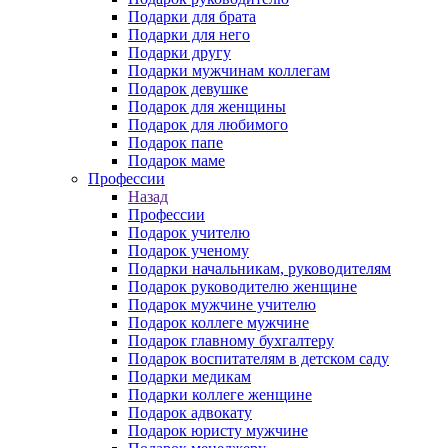
Подарки для брата
Подарки для него
Подарки другу
Подарки мужчинам коллегам
Подарок девушке
Подарок для женщины
Подарок для любимого
Подарок папе
Подарок маме
Профессии
Назад
Профессии
Подарок учителю
Подарок ученому
Подарки начальникам, руководителям
Подарок руководителю женщине
Подарок мужчине учителю
Подарок коллеге мужчине
Подарок главному бухгалтеру
Подарок воспитателям в детском саду
Подарки медикам
Подарки коллеге женщине
Подарок адвокату
Подарок юристу мужчине