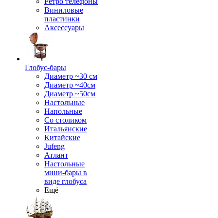
Ретро телефоны
Виниловые
пластинки
Аксессуары
Глобус-бары
Диаметр ~30 см
Диаметр ~40см
Диаметр ~50см
Настольные
Напольные
Со столиком
Итальянские
Китайские
Jufeng
Атлант
Настольные
мини-бары в
виде глобуса
Ещё