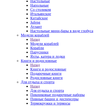
Настольные
Напольные
Со столиком
Итальянские
Китайские
Jufeng
Атлант
Настольные мини-бары в виде глобуса
Модели кораблей
Назад
Модели кораблей
Корабли
Парусники
Яхты, катера и лодки
Книги и родословные
Назад
Книги и родословные
Подарочные книги
Родословные книги
Для отдыха и спорта
Назад
Для отдыха и спорта
Пикниковые подарочные наборы
Пивные башни и диспенсеры
Термокружки и термосы