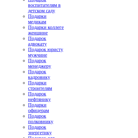
воспитателям в
детском саду
Подарки
медикам
Подарки коллеге
женщине
Подарок
адвокату
Подарок юристу
мужчине
Подарок
менеджеру
Подарок
кадровику
Подарки
строителям
Подарок
нефтянику
Подарки
офицерам
Подарок
полковнику
Подарок
энергетику