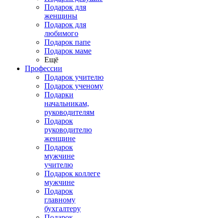
Подарок для
женщины
Подарок для
любимого
Подарок папе
Подарок маме
Ещё
Профессии
Подарок учителю
Подарок ученому
Подарки
начальникам,
руководителям
Подарок
руководителю
женщине
Подарок
мужчине
учителю
Подарок коллеге
мужчине
Подарок
главному
бухгалтеру
Подарок