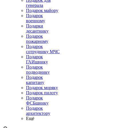
Подарок для
генерала
Подарок майору
Подарок
военному
Подарки
десантнику
Подарок
пожарному
Подарок
сотруднику МЧС
Подарок
ГАИшнику
Подарок
подводнику
Подарок
капитану
Подарок моряку
Подарок пилоту
Подарок
ФСБшнику
Подарок
архитектору
Ещё