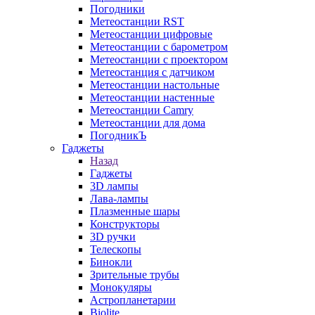
Погодники
Метеостанции RST
Метеостанции цифровые
Метеостанции с барометром
Метеостанции с проектором
Метеостанция с датчиком
Метеостанции настольные
Метеостанции настенные
Метеостанции Camry
Метеостанции для дома
ПогодникЪ
Гаджеты
Назад
Гаджеты
3D лампы
Лава-лампы
Плазменные шары
Конструкторы
3D ручки
Телескопы
Бинокли
Зрительные трубы
Монокуляры
Астропланетарии
Biolite