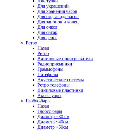
Шкатулки
Для украшений
Для хранения часов
Для подзавода часов
Для запонок и колец
Для очков
Для сигар
Для денег
Ретро
Назад
Ретро
Виниловые проигрыватели
Радиоприемники
Граммофоны
Патефоны
Акустические системы
Ретро телефоны
Виниловые пластинки
Аксессуары
Глобус-бары
Назад
Глобус-бары
Диаметр ~30 см
Диаметр ~40см
Диаметр ~50см