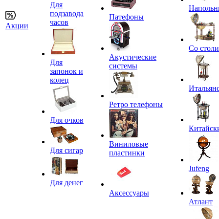
Для
Напольн
подзавода
Патефоны
часов
Акции
Со стол
Акустические
Для
системы
запонок и
колец
Итальян
Ретро телефоны
Для очков
Китайск
Виниловые
Для сигар
пластинки
Jufeng
Для денег
Аксессуары
Атлант