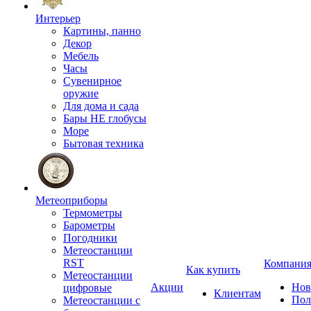
Интерьер
Картины, панно
Декор
Мебель
Часы
Сувенирное
оружие
Для дома и сада
Бары НЕ глобусы
Море
Бытовая техника
Метеоприборы
Термометры
Барометры
Погодники
Метеостанции
RST
Компани
Как купить
Метеостанции
Акции
Нов
цифровые
Клиентам
Пол
Метеостанции с