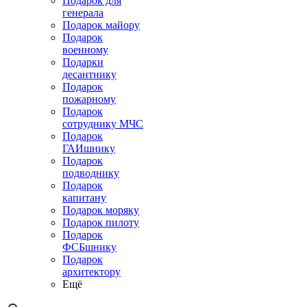
Подарок для
генерала
Подарок майору
Подарок
военному
Подарки
десантнику
Подарок
пожарному
Подарок
сотруднику МЧС
Подарок
ГАИшнику
Подарок
подводнику
Подарок
капитану
Подарок моряку
Подарок пилоту
Подарок
ФСБшнику
Подарок
архитектору
Ещё