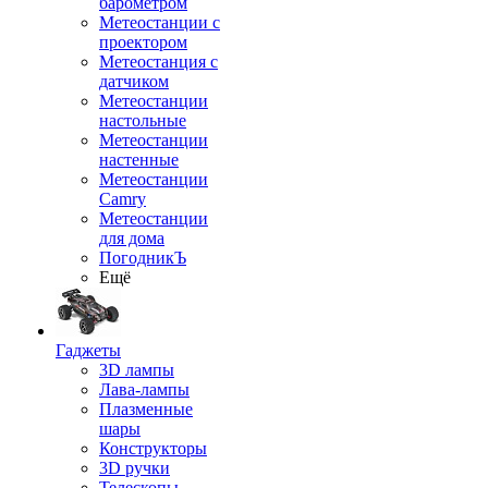
барометром
Метеостанции с
проектором
Метеостанция с
датчиком
Метеостанции
настольные
Метеостанции
настенные
Метеостанции
Camry
Метеостанции
для дома
ПогодникЪ
Ещё
Гаджеты
3D лампы
Лава-лампы
Плазменные
шары
Конструкторы
3D ручки
Телескопы