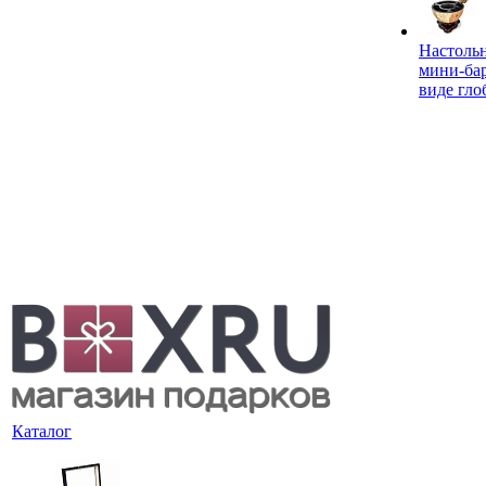
Настоль
мини-ба
виде гло
Каталог