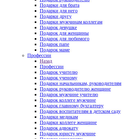
Подарки для брата
Подарки для него
Подарки другу
Подарки мужчинам коллегам
Подарок девушке
Подарок для женщины
Подарок для любимого
Подарок папе
Подарок маме
Профессии
Назад
Профессии
Подарок учителю
Подарок ученому
Подарки начальникам, руководителям
Подарок руководителю женщине
Подарок мужчине учителю
Подарок коллеге мужчине
Подарок главному бухгалтеру
Подарок воспитателям в детском саду
Подарки медикам
Подарки коллеге женщине
Подарок адвокату
Подарок юристу мужчине