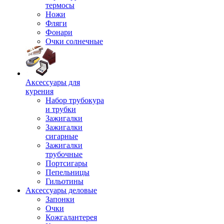
термосы
Ножи
Фляги
Фонари
Очки солнечные
Аксессуары для
курения
Набор трубокура
и трубки
Зажигалки
Зажигалки
сигарные
Зажигалки
трубочные
Портсигары
Пепельницы
Гильотины
Аксессуары деловые
Запонки
Очки
Кожгалантерея