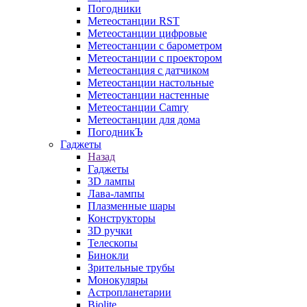
Погодники
Метеостанции RST
Метеостанции цифровые
Метеостанции с барометром
Метеостанции с проектором
Метеостанция с датчиком
Метеостанции настольные
Метеостанции настенные
Метеостанции Camry
Метеостанции для дома
ПогодникЪ
Гаджеты
Назад
Гаджеты
3D лампы
Лава-лампы
Плазменные шары
Конструкторы
3D ручки
Телескопы
Бинокли
Зрительные трубы
Монокуляры
Астропланетарии
Biolite