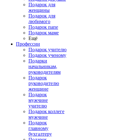
Подарок для
женщины
Подарок для
любимого
Подарок папе
Подарок маме
Ещё
Профессии
Подарок учителю
Подарок ученому
Подарки
начальникам,
руководителям
Подарок
руководителю
женщине
Подарок
мужчине
учителю
Подарок коллеге
мужчине
Подарок
главному
бухгалтеру
Подарок