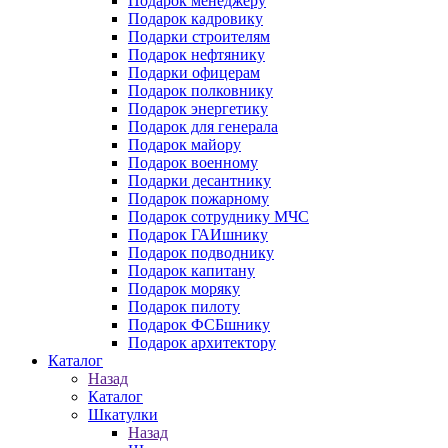
Подарок менеджеру
Подарок кадровику
Подарки строителям
Подарок нефтянику
Подарки офицерам
Подарок полковнику
Подарок энергетику
Подарок для генерала
Подарок майору
Подарок военному
Подарки десантнику
Подарок пожарному
Подарок сотруднику МЧС
Подарок ГАИшнику
Подарок подводнику
Подарок капитану
Подарок моряку
Подарок пилоту
Подарок ФСБшнику
Подарок архитектору
Каталог
Назад
Каталог
Шкатулки
Назад