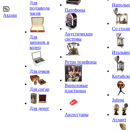
Для
Напольн
подзавода
Патефоны
часов
Акции
Со стол
Акустические
Для
системы
запонок и
колец
Итальян
Ретро телефоны
Для очков
Китайск
Виниловые
Для сигар
пластинки
Jufeng
Для денег
Аксессуары
Атлант