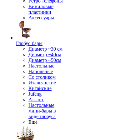
Ретро телефоны
Виниловые
пластинки
Аксессуары
Глобус-бары
Диаметр ~30 см
Диаметр ~40см
Диаметр ~50см
Настольные
Напольные
Со столиком
Итальянские
Китайские
Jufeng
Атлант
Настольные
мини-бары в
виде глобуса
Ещё