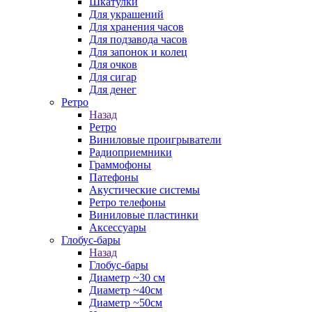
Шкатулки
Для украшений
Для хранения часов
Для подзавода часов
Для запонок и колец
Для очков
Для сигар
Для денег
Ретро
Назад
Ретро
Виниловые проигрыватели
Радиоприемники
Граммофоны
Патефоны
Акустические системы
Ретро телефоны
Виниловые пластинки
Аксессуары
Глобус-бары
Назад
Глобус-бары
Диаметр ~30 см
Диаметр ~40см
Диаметр ~50см