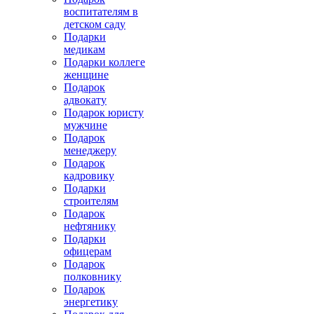
воспитателям в
детском саду
Подарки
медикам
Подарки коллеге
женщине
Подарок
адвокату
Подарок юристу
мужчине
Подарок
менеджеру
Подарок
кадровику
Подарки
строителям
Подарок
нефтянику
Подарки
офицерам
Подарок
полковнику
Подарок
энергетику