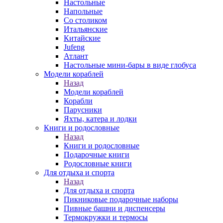
Настольные
Напольные
Со столиком
Итальянские
Китайские
Jufeng
Атлант
Настольные мини-бары в виде глобуса
Модели кораблей
Назад
Модели кораблей
Корабли
Парусники
Яхты, катера и лодки
Книги и родословные
Назад
Книги и родословные
Подарочные книги
Родословные книги
Для отдыха и спорта
Назад
Для отдыха и спорта
Пикниковые подарочные наборы
Пивные башни и диспенсеры
Термокружки и термосы