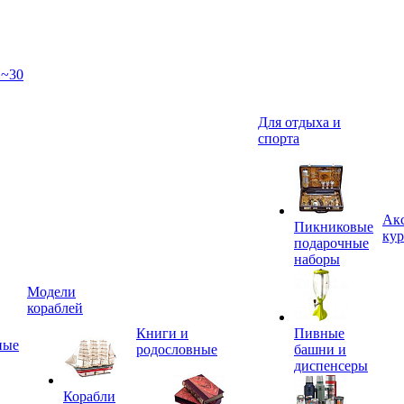
 ~30
Для отдыха и
спорта
Акс
Пикниковые
кур
подарочные
наборы
Модели
кораблей
Книги и
Пивные
ные
родословные
башни и
диспенсеры
Корабли