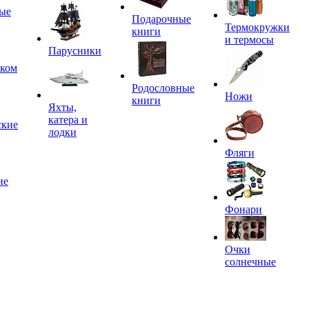
ые
Подарочные
Термокружки
книги
и термосы
Парусники
иком
Родословные
Ножи
книги
Яхты,
катера и
ские
лодки
Фляги
ие
Фонари
Очки
солнечные