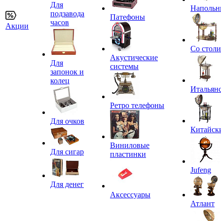
Для
Напольн
подзавода
Патефоны
часов
Акции
Со стол
Акустические
Для
системы
запонок и
колец
Итальян
Ретро телефоны
Для очков
Китайск
Виниловые
Для сигар
пластинки
Jufeng
Для денег
Аксессуары
Атлант