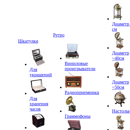
Диаметр
см
Ретро
Шкатулки
Диаметр
~40см
Виниловые
проигрыватели
Для
украшений
Диаметр
~50см
Радиоприемники
Для
хранения
часов
Настоль
Граммофоны