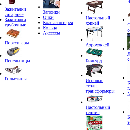
Ч
Зажигалки
Запонки
сигарные
Очки
Настольный
Зажигалки
Кожгалантерея
хоккей
трубочные
С
Кольца
о
Аксессы
Портсигары
Аэрохоккей
Д
с
Пепельницы
Бильярд
Гильотины
Игровые
Б
столы
г
трансформеры
Настольный
теннис
Б
т