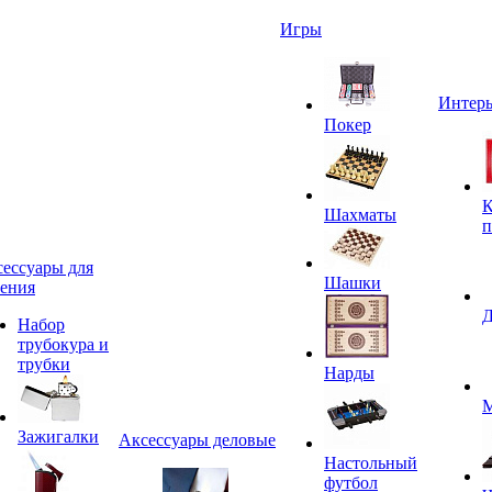
Игры
Интерь
Покер
К
Шахматы
п
ессуары для
Шашки
ения
Д
Набор
трубокура и
трубки
Нарды
М
Зажигалки
Аксессуары деловые
Настольный
футбол