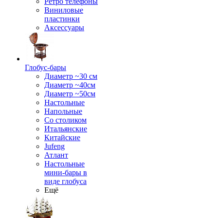
Ретро телефоны
Виниловые
пластинки
Аксессуары
Глобус-бары
Диаметр ~30 см
Диаметр ~40см
Диаметр ~50см
Настольные
Напольные
Со столиком
Итальянские
Китайские
Jufeng
Атлант
Настольные
мини-бары в
виде глобуса
Ещё