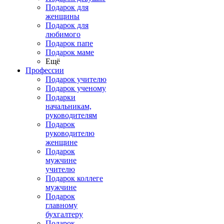
Подарок для
женщины
Подарок для
любимого
Подарок папе
Подарок маме
Ещё
Профессии
Подарок учителю
Подарок ученому
Подарки
начальникам,
руководителям
Подарок
руководителю
женщине
Подарок
мужчине
учителю
Подарок коллеге
мужчине
Подарок
главному
бухгалтеру
Подарок