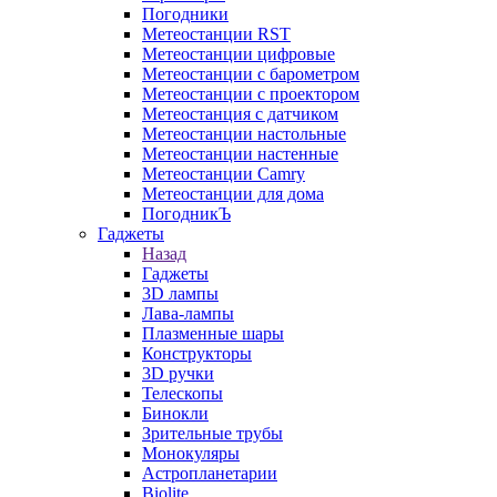
Погодники
Метеостанции RST
Метеостанции цифровые
Метеостанции с барометром
Метеостанции с проектором
Метеостанция с датчиком
Метеостанции настольные
Метеостанции настенные
Метеостанции Camry
Метеостанции для дома
ПогодникЪ
Гаджеты
Назад
Гаджеты
3D лампы
Лава-лампы
Плазменные шары
Конструкторы
3D ручки
Телескопы
Бинокли
Зрительные трубы
Монокуляры
Астропланетарии
Biolite