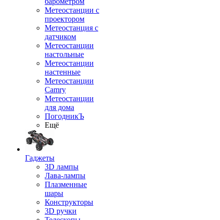
барометром
Метеостанции с
проектором
Метеостанция с
датчиком
Метеостанции
настольные
Метеостанции
настенные
Метеостанции
Camry
Метеостанции
для дома
ПогодникЪ
Ещё
Гаджеты
3D лампы
Лава-лампы
Плазменные
шары
Конструкторы
3D ручки
Телескопы