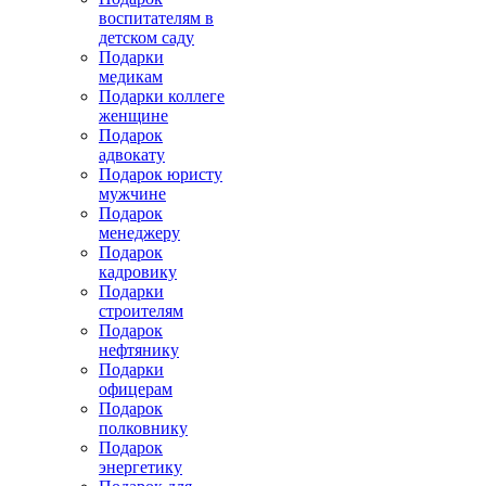
воспитателям в
детском саду
Подарки
медикам
Подарки коллеге
женщине
Подарок
адвокату
Подарок юристу
мужчине
Подарок
менеджеру
Подарок
кадровику
Подарки
строителям
Подарок
нефтянику
Подарки
офицерам
Подарок
полковнику
Подарок
энергетику