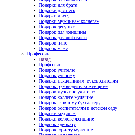
Подарки для брата
Подарки для него
Подарки другу
Подарки мужчинам коллегам
Подарок девушке
Подарок для женщины
Подарок для любимого
Подарок папе
Подарок маме
Профессии
Назад
Профессии
Подарок учителю
Подарок ученому
Подарки начальникам, руководителям
Подарок руководителю женщине
Подарок мужчине учителю
Подарок коллеге мужчине
Подарок главному бухгалтеру
Подарок воспитателям в детском саду
Подарки медикам
Подарки коллеге женщине
Подарок адвокату
Подарок юристу мужчине