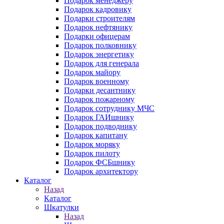
Подарок менеджеру
Подарок кадровику
Подарки строителям
Подарок нефтянику
Подарки офицерам
Подарок полковнику
Подарок энергетику
Подарок для генерала
Подарок майору
Подарок военному
Подарки десантнику
Подарок пожарному
Подарок сотруднику МЧС
Подарок ГАИшнику
Подарок подводнику
Подарок капитану
Подарок моряку
Подарок пилоту
Подарок ФСБшнику
Подарок архитектору
Каталог
Назад
Каталог
Шкатулки
Назад