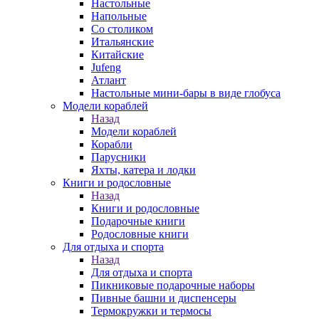
Настольные
Напольные
Со столиком
Итальянские
Китайские
Jufeng
Атлант
Настольные мини-бары в виде глобуса
Модели кораблей
Назад
Модели кораблей
Корабли
Парусники
Яхты, катера и лодки
Книги и родословные
Назад
Книги и родословные
Подарочные книги
Родословные книги
Для отдыха и спорта
Назад
Для отдыха и спорта
Пикниковые подарочные наборы
Пивные башни и диспенсеры
Термокружки и термосы