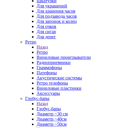
Шкатулки
Для украшений
Для хранения часов
Для подзавода часов
Для запонок и колец
Для очков
Для сигар
Для денег
Ретро
Назад
Ретро
Виниловые проигрыватели
Радиоприемники
Граммофоны
Патефоны
Акустические системы
Ретро телефоны
Виниловые пластинки
Аксессуары
Глобус-бары
Назад
Глобус-бары
Диаметр ~30 см
Диаметр ~40см
Диаметр ~50см