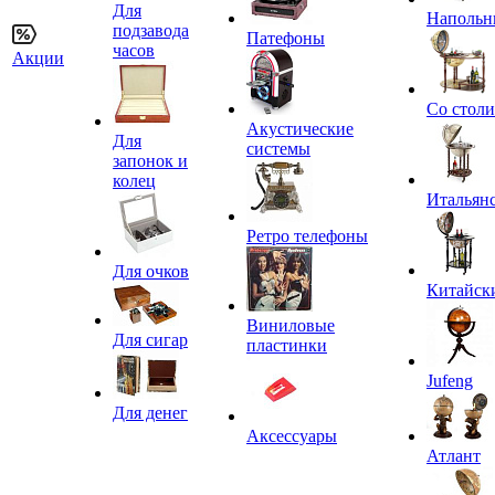
Для
Напольн
подзавода
Патефоны
часов
Акции
Со стол
Акустические
Для
системы
запонок и
колец
Итальян
Ретро телефоны
Для очков
Китайск
Виниловые
Для сигар
пластинки
Jufeng
Для денег
Аксессуары
Атлант