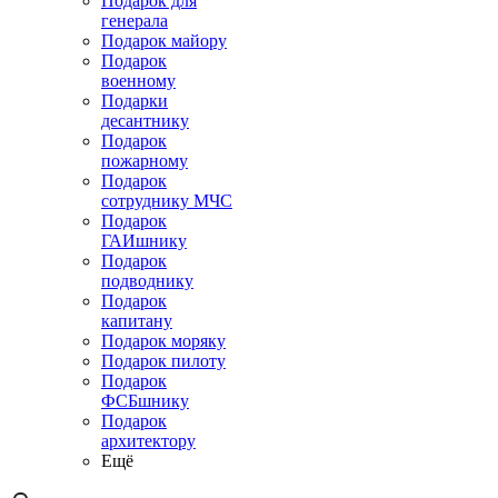
Подарок для
генерала
Подарок майору
Подарок
военному
Подарки
десантнику
Подарок
пожарному
Подарок
сотруднику МЧС
Подарок
ГАИшнику
Подарок
подводнику
Подарок
капитану
Подарок моряку
Подарок пилоту
Подарок
ФСБшнику
Подарок
архитектору
Ещё