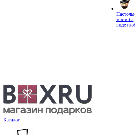
Настоль
мини-ба
виде гло
Каталог