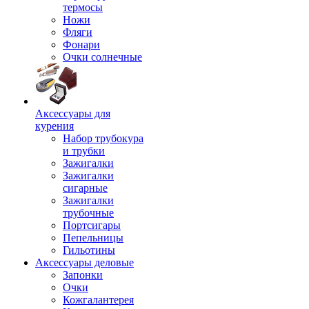
термосы
Ножи
Фляги
Фонари
Очки солнечные
Аксессуары для
курения
Набор трубокура
и трубки
Зажигалки
Зажигалки
сигарные
Зажигалки
трубочные
Портсигары
Пепельницы
Гильотины
Аксессуары деловые
Запонки
Очки
Кожгалантерея