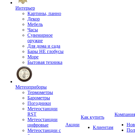
Интерьер
Картины, панно
Декор
Мебель
Часы
Сувенирное
оружие
Для дома и сада
Бары НЕ глобусы
Море
Бытовая техника
Метеоприборы
Термометры
Барометры
Погодники
Метеостанции
RST
Компани
Как купить
Метеостанции
Акции
Нов
цифровые
Клиентам
Пол
Метеостанции с