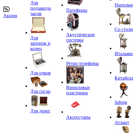
Для
Напольн
подзавода
Патефоны
часов
Акции
Со стол
Акустические
Для
системы
запонок и
колец
Итальян
Ретро телефоны
Для очков
Китайск
Виниловые
Для сигар
пластинки
Jufeng
Для денег
Аксессуары
Атлант