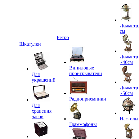
Диаметр
см
Ретро
Шкатулки
Диаметр
~40см
Виниловые
проигрыватели
Для
украшений
Диаметр
~50см
Радиоприемники
Для
хранения
часов
Настоль
Граммофоны