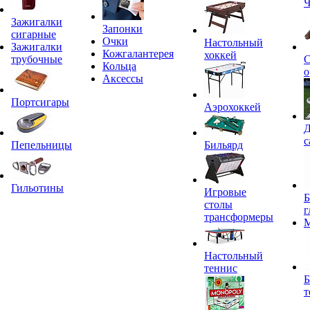
Ч
Зажигалки
Запонки
сигарные
Очки
Настольный
Зажигалки
Кожгалантерея
хоккей
трубочные
С
Кольца
о
Аксессы
Портсигары
Аэрохоккей
Д
с
Пепельницы
Бильярд
Гильотины
Игровые
Б
столы
г
трансформеры
Настольный
теннис
Б
т