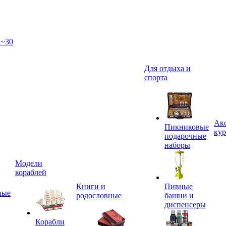
 ~30
Для отдыха и
спорта
Акс
Пикниковые
кур
подарочные
наборы
Модели
кораблей
Книги и
Пивные
ные
родословные
башни и
диспенсеры
Корабли