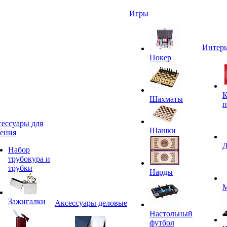
Игры
Интерь
Покер
К
Шахматы
п
ессуары для
Шашки
ения
Д
Набор
трубокура и
трубки
Нарды
М
Зажигалки
Аксессуары деловые
Настольный
футбол