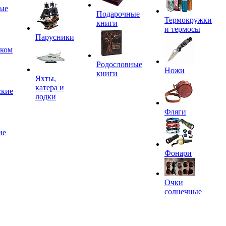
ые
Подарочные
Термокружки
книги
и термосы
Парусники
иком
Родословные
Ножи
книги
Яхты,
катера и
ские
лодки
Фляги
ие
Фонари
Очки
солнечные