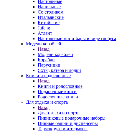
Настольные
Напольные
Со столиком
Итальянские
Китайские
Jufeng
Атлант
Настольные мини-бары в виде глобуса
Модели кораблей
Назад
Модели кораблей
Корабли
Парусники
Яхты, катера и лодки
Книги и родословные
Назад
Книги и родословные
Подарочные книги
Родословные книги
Для отдыха и спорта
Назад
Для отдыха и спорта
Пикниковые подарочные наборы
Пивные башни и диспенсеры
Термокружки и термосы