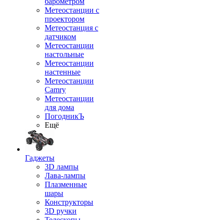
барометром
Метеостанции с
проектором
Метеостанция с
датчиком
Метеостанции
настольные
Метеостанции
настенные
Метеостанции
Camry
Метеостанции
для дома
ПогодникЪ
Ещё
Гаджеты
3D лампы
Лава-лампы
Плазменные
шары
Конструкторы
3D ручки
Телескопы