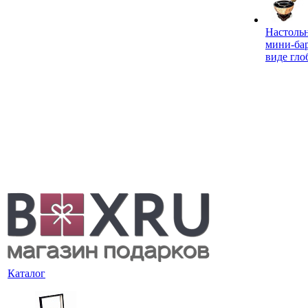
Настоль
мини-ба
виде гло
Каталог