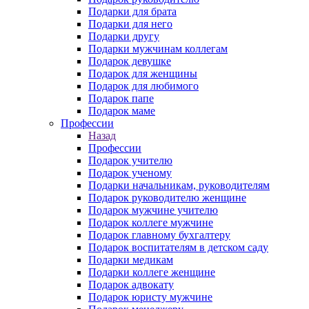
Подарки для брата
Подарки для него
Подарки другу
Подарки мужчинам коллегам
Подарок девушке
Подарок для женщины
Подарок для любимого
Подарок папе
Подарок маме
Профессии
Назад
Профессии
Подарок учителю
Подарок ученому
Подарки начальникам, руководителям
Подарок руководителю женщине
Подарок мужчине учителю
Подарок коллеге мужчине
Подарок главному бухгалтеру
Подарок воспитателям в детском саду
Подарки медикам
Подарки коллеге женщине
Подарок адвокату
Подарок юристу мужчине