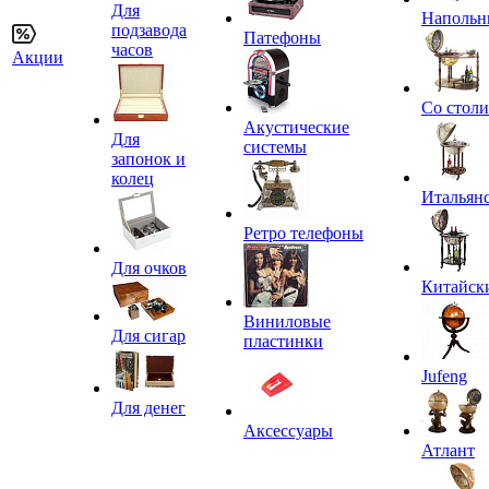
Для
Напольн
подзавода
Патефоны
часов
Акции
Со стол
Акустические
Для
системы
запонок и
колец
Итальян
Ретро телефоны
Для очков
Китайск
Виниловые
Для сигар
пластинки
Jufeng
Для денег
Аксессуары
Атлант