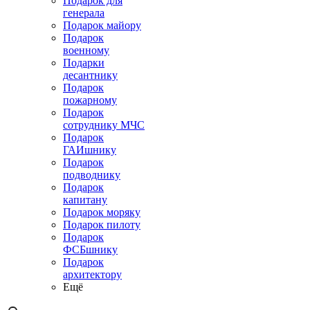
Подарок для
генерала
Подарок майору
Подарок
военному
Подарки
десантнику
Подарок
пожарному
Подарок
сотруднику МЧС
Подарок
ГАИшнику
Подарок
подводнику
Подарок
капитану
Подарок моряку
Подарок пилоту
Подарок
ФСБшнику
Подарок
архитектору
Ещё