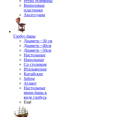
Ретро телефоны
Виниловые
пластинки
Аксессуары
Глобус-бары
Диаметр ~30 см
Диаметр ~40см
Диаметр ~50см
Настольные
Напольные
Со столиком
Итальянские
Китайские
Jufeng
Атлант
Настольные
мини-бары в
виде глобуса
Ещё