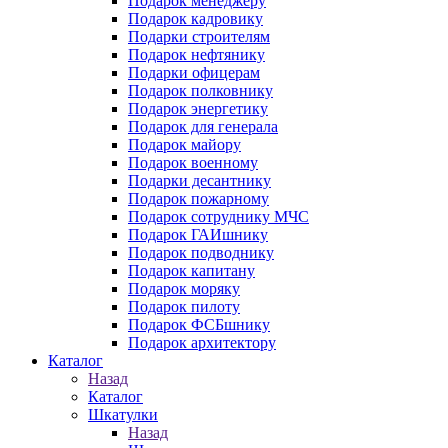
Подарок менеджеру
Подарок кадровику
Подарки строителям
Подарок нефтянику
Подарки офицерам
Подарок полковнику
Подарок энергетику
Подарок для генерала
Подарок майору
Подарок военному
Подарки десантнику
Подарок пожарному
Подарок сотруднику МЧС
Подарок ГАИшнику
Подарок подводнику
Подарок капитану
Подарок моряку
Подарок пилоту
Подарок ФСБшнику
Подарок архитектору
Каталог
Назад
Каталог
Шкатулки
Назад