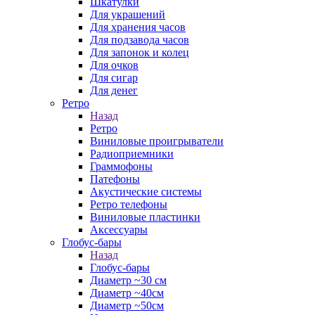
Шкатулки
Для украшений
Для хранения часов
Для подзавода часов
Для запонок и колец
Для очков
Для сигар
Для денег
Ретро
Назад
Ретро
Виниловые проигрыватели
Радиоприемники
Граммофоны
Патефоны
Акустические системы
Ретро телефоны
Виниловые пластинки
Аксессуары
Глобус-бары
Назад
Глобус-бары
Диаметр ~30 см
Диаметр ~40см
Диаметр ~50см