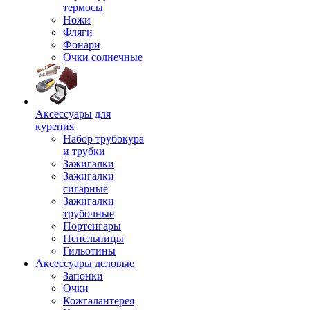
термосы
Ножи
Фляги
Фонари
Очки солнечные
Аксессуары для
курения
Набор трубокура
и трубки
Зажигалки
Зажигалки
сигарные
Зажигалки
трубочные
Портсигары
Пепельницы
Гильотины
Аксессуары деловые
Запонки
Очки
Кожгалантерея