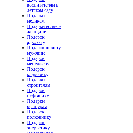
воспитателям в
детском саду
Подарки
медикам
Подарки коллеге
женщине
Подарок
адвокату
Подарок юристу
мужчине
Подарок
менеджеру
Подарок
кадровику
Подарки
строителям
Подарок
нефтянику
Подарки
офицерам
Подарок
полковнику
Подарок
энергетику