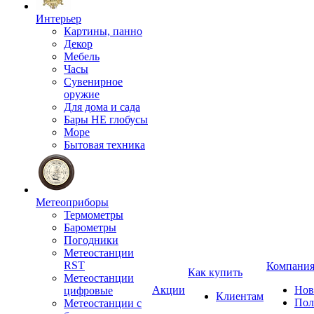
Интерьер
Картины, панно
Декор
Мебель
Часы
Сувенирное
оружие
Для дома и сада
Бары НЕ глобусы
Море
Бытовая техника
Метеоприборы
Термометры
Барометры
Погодники
Метеостанции
RST
Компани
Как купить
Метеостанции
Акции
Нов
цифровые
Клиентам
Пол
Метеостанции с