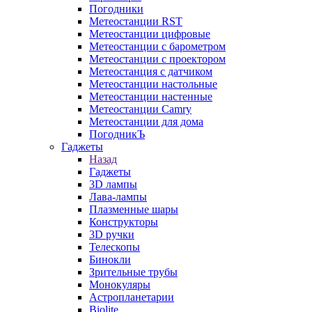
Погодники
Метеостанции RST
Метеостанции цифровые
Метеостанции с барометром
Метеостанции с проектором
Метеостанция с датчиком
Метеостанции настольные
Метеостанции настенные
Метеостанции Camry
Метеостанции для дома
ПогодникЪ
Гаджеты
Назад
Гаджеты
3D лампы
Лава-лампы
Плазменные шары
Конструкторы
3D ручки
Телескопы
Бинокли
Зрительные трубы
Монокуляры
Астропланетарии
Biolite