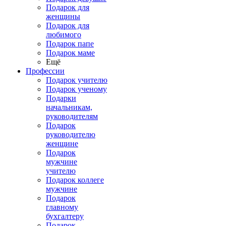
Подарок для
женщины
Подарок для
любимого
Подарок папе
Подарок маме
Ещё
Профессии
Подарок учителю
Подарок ученому
Подарки
начальникам,
руководителям
Подарок
руководителю
женщине
Подарок
мужчине
учителю
Подарок коллеге
мужчине
Подарок
главному
бухгалтеру
Подарок