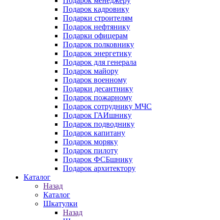
Подарок менеджеру
Подарок кадровику
Подарки строителям
Подарок нефтянику
Подарки офицерам
Подарок полковнику
Подарок энергетику
Подарок для генерала
Подарок майору
Подарок военному
Подарки десантнику
Подарок пожарному
Подарок сотруднику МЧС
Подарок ГАИшнику
Подарок подводнику
Подарок капитану
Подарок моряку
Подарок пилоту
Подарок ФСБшнику
Подарок архитектору
Каталог
Назад
Каталог
Шкатулки
Назад