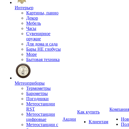
Интерьер
Картины, панно
Декор
Мебель
Часы
Сувенирное
оружие
Для дома и сада
Бары НЕ глобусы
Море
Бытовая техника
Метеоприборы
Термометры
Барометры
Погодники
Метеостанции
RST
Компани
Как купить
Метеостанции
Акции
Нов
цифровые
Клиентам
Пол
Метеостанции с