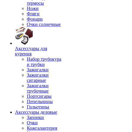
термосы
Ножи
Фляги
Фонари
Очки солнечные
Аксессуары для
курения
Набор трубокура
и трубки
Зажигалки
Зажигалки
сигарные
Зажигалки
трубочные
Портсигары
Пепельницы
Гильотины
Аксессуары деловые
Запонки
Очки
Кожгалантерея