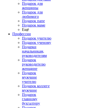
Подарок для
женщины
Подарок для
любимого
Подарок папе
Подарок маме
Ещё
Профессии
Подарок учителю
Подарок ученому
Подарки
начальникам,
руководителям
Подарок
руководителю
женщине
Подарок
мужчине
учителю
Подарок коллеге
мужчине
Подарок
главному
бухгалтеру
Подарок