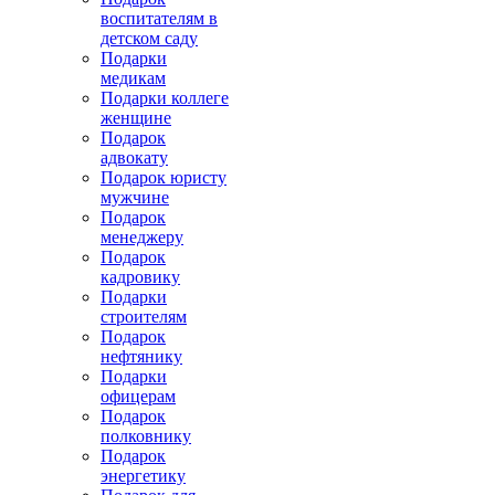
воспитателям в
детском саду
Подарки
медикам
Подарки коллеге
женщине
Подарок
адвокату
Подарок юристу
мужчине
Подарок
менеджеру
Подарок
кадровику
Подарки
строителям
Подарок
нефтянику
Подарки
офицерам
Подарок
полковнику
Подарок
энергетику