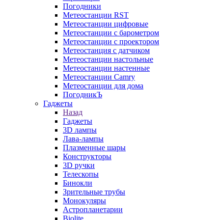
Погодники
Метеостанции RST
Метеостанции цифровые
Метеостанции с барометром
Метеостанции с проектором
Метеостанция с датчиком
Метеостанции настольные
Метеостанции настенные
Метеостанции Camry
Метеостанции для дома
ПогодникЪ
Гаджеты
Назад
Гаджеты
3D лампы
Лава-лампы
Плазменные шары
Конструкторы
3D ручки
Телескопы
Бинокли
Зрительные трубы
Монокуляры
Астропланетарии
Biolite