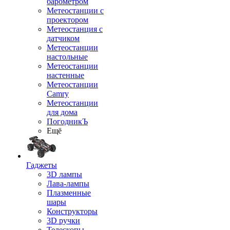
барометром
Метеостанции с
проектором
Метеостанция с
датчиком
Метеостанции
настольные
Метеостанции
настенные
Метеостанции
Camry
Метеостанции
для дома
ПогодникЪ
Ещё
Гаджеты
3D лампы
Лава-лампы
Плазменные
шары
Конструкторы
3D ручки
Телескопы