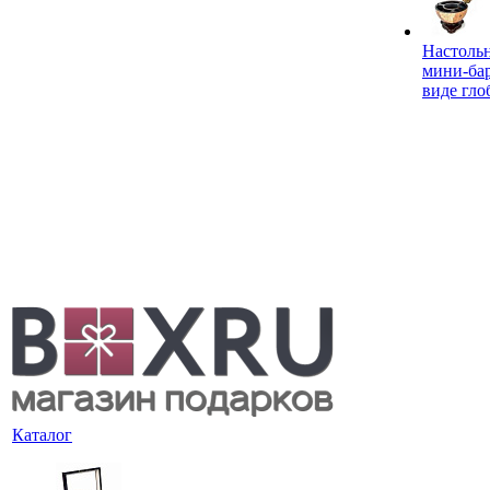
Настоль
мини-ба
виде гло
Каталог