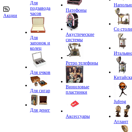
Для
Напольн
подзавода
Патефоны
часов
Акции
Со стол
Акустические
Для
системы
запонок и
колец
Итальян
Ретро телефоны
Для очков
Китайск
Виниловые
Для сигар
пластинки
Jufeng
Для денег
Аксессуары
Атлант