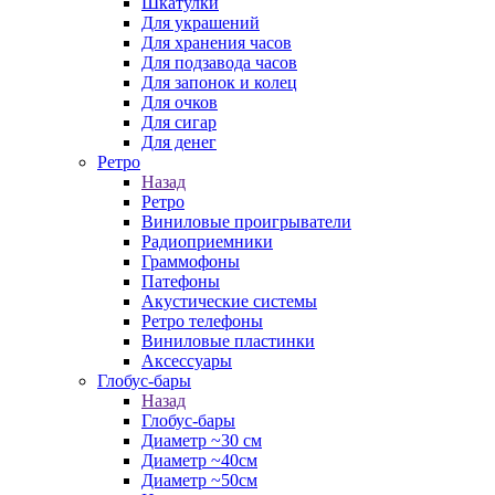
Шкатулки
Для украшений
Для хранения часов
Для подзавода часов
Для запонок и колец
Для очков
Для сигар
Для денег
Ретро
Назад
Ретро
Виниловые проигрыватели
Радиоприемники
Граммофоны
Патефоны
Акустические системы
Ретро телефоны
Виниловые пластинки
Аксессуары
Глобус-бары
Назад
Глобус-бары
Диаметр ~30 см
Диаметр ~40см
Диаметр ~50см