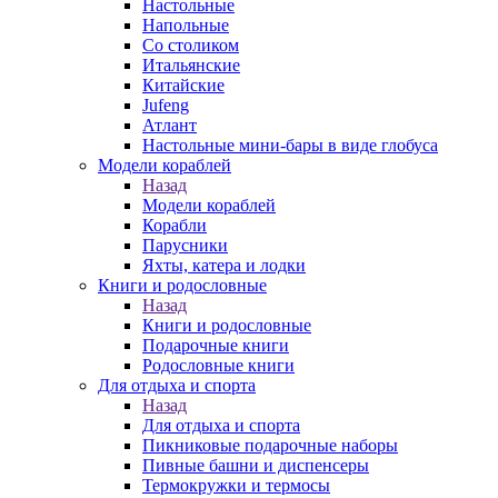
Настольные
Напольные
Со столиком
Итальянские
Китайские
Jufeng
Атлант
Настольные мини-бары в виде глобуса
Модели кораблей
Назад
Модели кораблей
Корабли
Парусники
Яхты, катера и лодки
Книги и родословные
Назад
Книги и родословные
Подарочные книги
Родословные книги
Для отдыха и спорта
Назад
Для отдыха и спорта
Пикниковые подарочные наборы
Пивные башни и диспенсеры
Термокружки и термосы