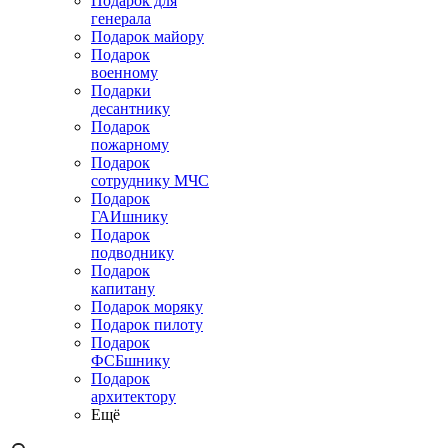
Подарок для
генерала
Подарок майору
Подарок
военному
Подарки
десантнику
Подарок
пожарному
Подарок
сотруднику МЧС
Подарок
ГАИшнику
Подарок
подводнику
Подарок
капитану
Подарок моряку
Подарок пилоту
Подарок
ФСБшнику
Подарок
архитектору
Ещё