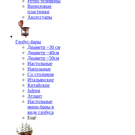
Ретро телефоны
Виниловые
пластинки
Аксессуары
Глобус-бары
Диаметр ~30 см
Диаметр ~40см
Диаметр ~50см
Настольные
Напольные
Со столиком
Итальянские
Китайские
Jufeng
Атлант
Настольные
мини-бары в
виде глобуса
Ещё