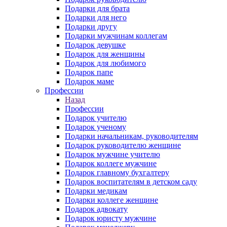
Подарки для брата
Подарки для него
Подарки другу
Подарки мужчинам коллегам
Подарок девушке
Подарок для женщины
Подарок для любимого
Подарок папе
Подарок маме
Профессии
Назад
Профессии
Подарок учителю
Подарок ученому
Подарки начальникам, руководителям
Подарок руководителю женщине
Подарок мужчине учителю
Подарок коллеге мужчине
Подарок главному бухгалтеру
Подарок воспитателям в детском саду
Подарки медикам
Подарки коллеге женщине
Подарок адвокату
Подарок юристу мужчине