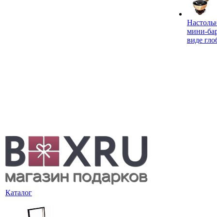
Настоль
мини-ба
виде гло
Каталог