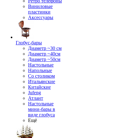
Ретро телефоны
Виниловые
пластинки
Аксессуары
Глобус-бары
Диаметр ~30 см
Диаметр ~40см
Диаметр ~50см
Настольные
Напольные
Со столиком
Итальянские
Китайские
Jufeng
Атлант
Настольные
мини-бары в
виде глобуса
Ещё