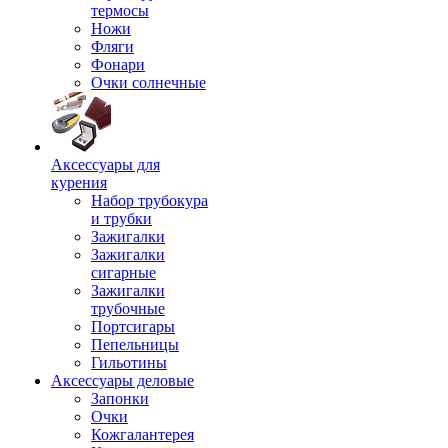
термосы
Ножи
Фляги
Фонари
Очки солнечные
Аксессуары для
курения
Набор трубокура
и трубки
Зажигалки
Зажигалки
сигарные
Зажигалки
трубочные
Портсигары
Пепельницы
Гильотины
Аксессуары деловые
Запонки
Очки
Кожгалантерея