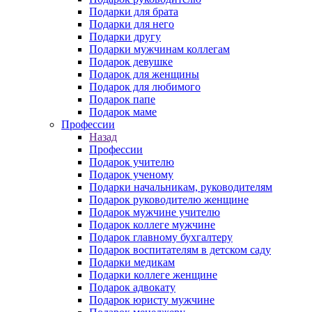
Подарки для брата
Подарки для него
Подарки другу
Подарки мужчинам коллегам
Подарок девушке
Подарок для женщины
Подарок для любимого
Подарок папе
Подарок маме
Профессии
Назад
Профессии
Подарок учителю
Подарок ученому
Подарки начальникам, руководителям
Подарок руководителю женщине
Подарок мужчине учителю
Подарок коллеге мужчине
Подарок главному бухгалтеру
Подарок воспитателям в детском саду
Подарки медикам
Подарки коллеге женщине
Подарок адвокату
Подарок юристу мужчине