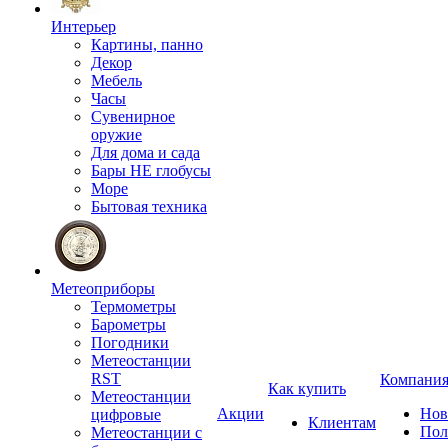
Интерьер
Картины, панно
Декор
Мебель
Часы
Сувенирное
оружие
Для дома и сада
Бары НЕ глобусы
Море
Бытовая техника
Метеоприборы
Термометры
Барометры
Погодники
Метеостанции
RST
Компани
Как купить
Метеостанции
Акции
Нов
цифровые
Клиентам
Пол
Метеостанции с