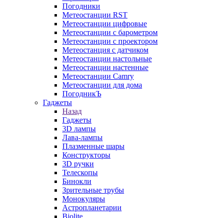
Погодники
Метеостанции RST
Метеостанции цифровые
Метеостанции с барометром
Метеостанции с проектором
Метеостанция с датчиком
Метеостанции настольные
Метеостанции настенные
Метеостанции Camry
Метеостанции для дома
ПогодникЪ
Гаджеты
Назад
Гаджеты
3D лампы
Лава-лампы
Плазменные шары
Конструкторы
3D ручки
Телескопы
Бинокли
Зрительные трубы
Монокуляры
Астропланетарии
Biolite