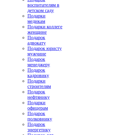
воспитателям в
детском саду
Подарки
медикам
Подарки коллеге
женщине
Подарок
адвокату
Подарок юристу
мужчине
Подарок
менеджеру
Подарок
кадровику
Подарки
строителям
Подарок
нефтянику
Подарки
офицерам
Подарок
полковнику
Подарок
энергетику