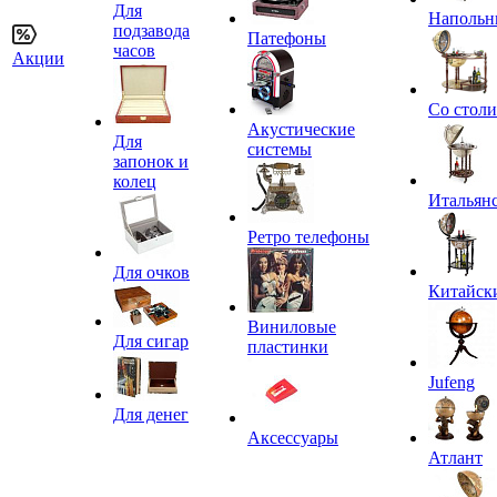
Для
Напольн
подзавода
Патефоны
часов
Акции
Со стол
Акустические
Для
системы
запонок и
колец
Итальян
Ретро телефоны
Для очков
Китайск
Виниловые
Для сигар
пластинки
Jufeng
Для денег
Аксессуары
Атлант