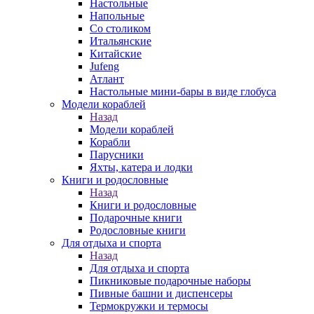
Настольные
Напольные
Со столиком
Итальянские
Китайские
Jufeng
Атлант
Настольные мини-бары в виде глобуса
Модели кораблей
Назад
Модели кораблей
Корабли
Парусники
Яхты, катера и лодки
Книги и родословные
Назад
Книги и родословные
Подарочные книги
Родословные книги
Для отдыха и спорта
Назад
Для отдыха и спорта
Пикниковые подарочные наборы
Пивные башни и диспенсеры
Термокружки и термосы