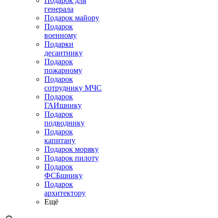
Подарок для
генерала
Подарок майору
Подарок
военному
Подарки
десантнику
Подарок
пожарному
Подарок
сотруднику МЧС
Подарок
ГАИшнику
Подарок
подводнику
Подарок
капитану
Подарок моряку
Подарок пилоту
Подарок
ФСБшнику
Подарок
архитектору
Ещё