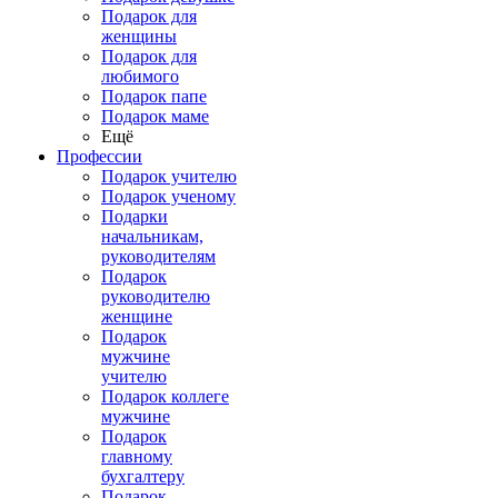
Подарок для
женщины
Подарок для
любимого
Подарок папе
Подарок маме
Ещё
Профессии
Подарок учителю
Подарок ученому
Подарки
начальникам,
руководителям
Подарок
руководителю
женщине
Подарок
мужчине
учителю
Подарок коллеге
мужчине
Подарок
главному
бухгалтеру
Подарок