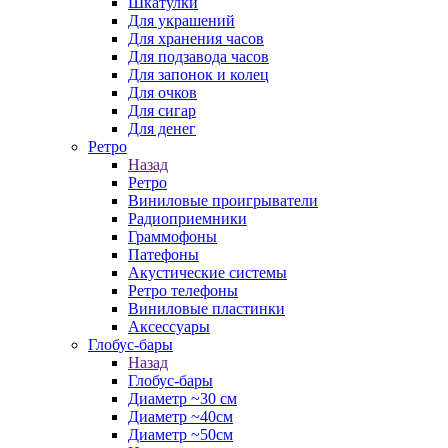
Шкатулки
Для украшений
Для хранения часов
Для подзавода часов
Для запонок и колец
Для очков
Для сигар
Для денег
Ретро
Назад
Ретро
Виниловые проигрыватели
Радиоприемники
Граммофоны
Патефоны
Акустические системы
Ретро телефоны
Виниловые пластинки
Аксессуары
Глобус-бары
Назад
Глобус-бары
Диаметр ~30 см
Диаметр ~40см
Диаметр ~50см