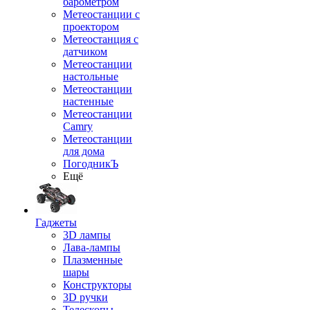
барометром
Метеостанции с
проектором
Метеостанция с
датчиком
Метеостанции
настольные
Метеостанции
настенные
Метеостанции
Camry
Метеостанции
для дома
ПогодникЪ
Ещё
Гаджеты
3D лампы
Лава-лампы
Плазменные
шары
Конструкторы
3D ручки
Телескопы