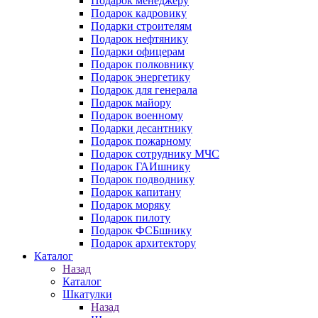
Подарок менеджеру
Подарок кадровику
Подарки строителям
Подарок нефтянику
Подарки офицерам
Подарок полковнику
Подарок энергетику
Подарок для генерала
Подарок майору
Подарок военному
Подарки десантнику
Подарок пожарному
Подарок сотруднику МЧС
Подарок ГАИшнику
Подарок подводнику
Подарок капитану
Подарок моряку
Подарок пилоту
Подарок ФСБшнику
Подарок архитектору
Каталог
Назад
Каталог
Шкатулки
Назад