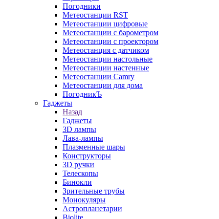
Погодники
Метеостанции RST
Метеостанции цифровые
Метеостанции с барометром
Метеостанции с проектором
Метеостанция с датчиком
Метеостанции настольные
Метеостанции настенные
Метеостанции Camry
Метеостанции для дома
ПогодникЪ
Гаджеты
Назад
Гаджеты
3D лампы
Лава-лампы
Плазменные шары
Конструкторы
3D ручки
Телескопы
Бинокли
Зрительные трубы
Монокуляры
Астропланетарии
Biolite