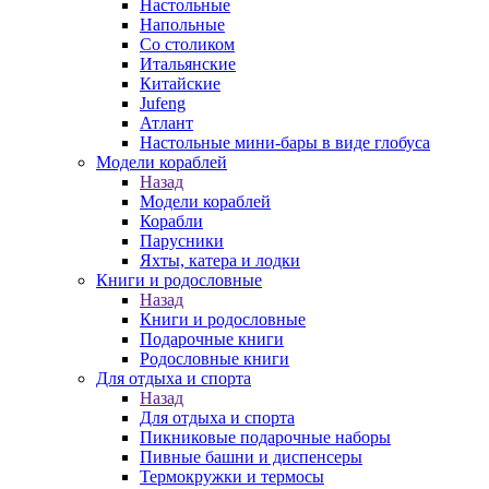
Настольные
Напольные
Со столиком
Итальянские
Китайские
Jufeng
Атлант
Настольные мини-бары в виде глобуса
Модели кораблей
Назад
Модели кораблей
Корабли
Парусники
Яхты, катера и лодки
Книги и родословные
Назад
Книги и родословные
Подарочные книги
Родословные книги
Для отдыха и спорта
Назад
Для отдыха и спорта
Пикниковые подарочные наборы
Пивные башни и диспенсеры
Термокружки и термосы