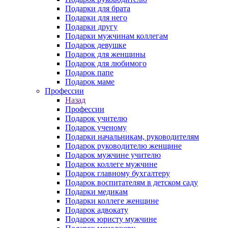
Подарки для брата
Подарки для него
Подарки другу
Подарки мужчинам коллегам
Подарок девушке
Подарок для женщины
Подарок для любимого
Подарок папе
Подарок маме
Профессии
Назад
Профессии
Подарок учителю
Подарок ученому
Подарки начальникам, руководителям
Подарок руководителю женщине
Подарок мужчине учителю
Подарок коллеге мужчине
Подарок главному бухгалтеру
Подарок воспитателям в детском саду
Подарки медикам
Подарки коллеге женщине
Подарок адвокату
Подарок юристу мужчине