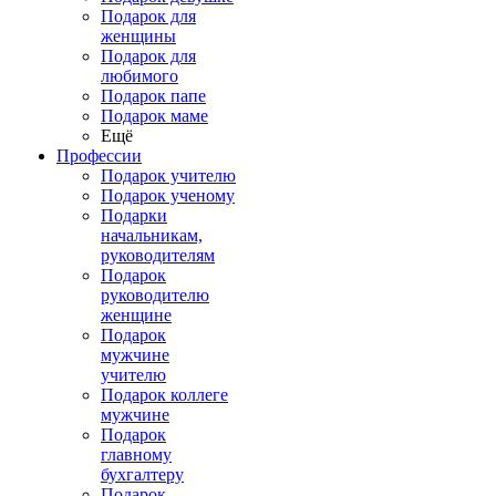
Подарок для
женщины
Подарок для
любимого
Подарок папе
Подарок маме
Ещё
Профессии
Подарок учителю
Подарок ученому
Подарки
начальникам,
руководителям
Подарок
руководителю
женщине
Подарок
мужчине
учителю
Подарок коллеге
мужчине
Подарок
главному
бухгалтеру
Подарок