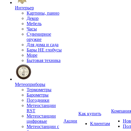
Интерьер
Картины, панно
Декор
Мебель
Часы
Сувенирное
оружие
Для дома и сада
Бары НЕ глобусы
Море
Бытовая техника
Метеоприборы
Термометры
Барометры
Погодники
Метеостанции
RST
Компани
Как купить
Метеостанции
Акции
Нов
цифровые
Клиентам
Пол
Метеостанции с