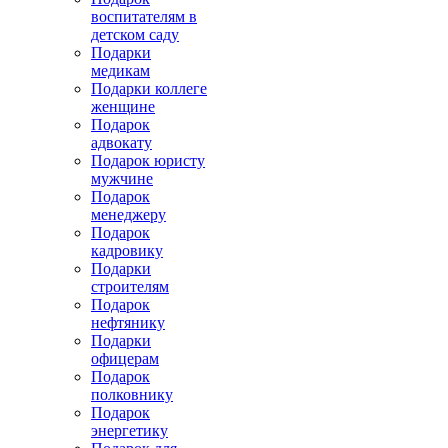
воспитателям в
детском саду
Подарки
медикам
Подарки коллеге
женщине
Подарок
адвокату
Подарок юристу
мужчине
Подарок
менеджеру
Подарок
кадровику
Подарки
строителям
Подарок
нефтянику
Подарки
офицерам
Подарок
полковнику
Подарок
энергетику