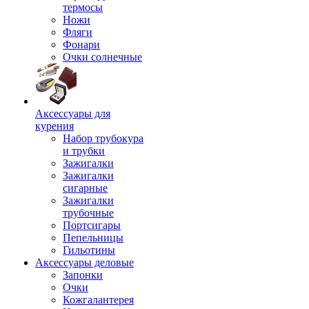
термосы
Ножи
Фляги
Фонари
Очки солнечные
Аксессуары для
курения
Набор трубокура
и трубки
Зажигалки
Зажигалки
сигарные
Зажигалки
трубочные
Портсигары
Пепельницы
Гильотины
Аксессуары деловые
Запонки
Очки
Кожгалантерея