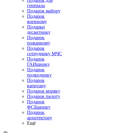
Подарок для
генерала
Подарок майору
Подарок
военному
Подарки
десантнику
Подарок
пожарному
Подарок
сотруднику МЧС
Подарок
ГАИшнику
Подарок
подводнику
Подарок
капитану
Подарок моряку
Подарок пилоту
Подарок
ФСБшнику
Подарок
архитектору
Ещё