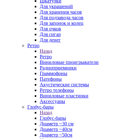
Шкатулки
Для украшений
Для хранения часов
Для подзавода часов
Для запонок и колец
Для очков
Для сигар
Для денег
Ретро
Назад
Ретро
Виниловые проигрыватели
Радиоприемники
Граммофоны
Патефоны
Акустические системы
Ретро телефоны
Виниловые пластинки
Аксессуары
Глобус-бары
Назад
Глобус-бары
Диаметр ~30 см
Диаметр ~40см
Диаметр ~50см