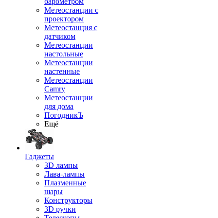
барометром
Метеостанции с
проектором
Метеостанция с
датчиком
Метеостанции
настольные
Метеостанции
настенные
Метеостанции
Camry
Метеостанции
для дома
ПогодникЪ
Ещё
Гаджеты
3D лампы
Лава-лампы
Плазменные
шары
Конструкторы
3D ручки
Телескопы