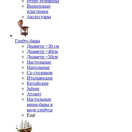
Ретро телефоны
Виниловые
пластинки
Аксессуары
Глобус-бары
Диаметр ~30 см
Диаметр ~40см
Диаметр ~50см
Настольные
Напольные
Со столиком
Итальянские
Китайские
Jufeng
Атлант
Настольные
мини-бары в
виде глобуса
Ещё