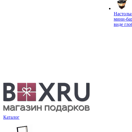
Настоль
мини-ба
виде гло
Каталог