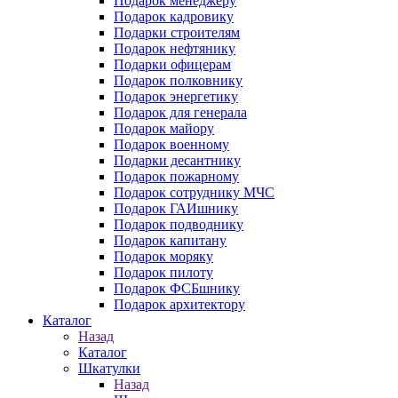
Подарок менеджеру
Подарок кадровику
Подарки строителям
Подарок нефтянику
Подарки офицерам
Подарок полковнику
Подарок энергетику
Подарок для генерала
Подарок майору
Подарок военному
Подарки десантнику
Подарок пожарному
Подарок сотруднику МЧС
Подарок ГАИшнику
Подарок подводнику
Подарок капитану
Подарок моряку
Подарок пилоту
Подарок ФСБшнику
Подарок архитектору
Каталог
Назад
Каталог
Шкатулки
Назад