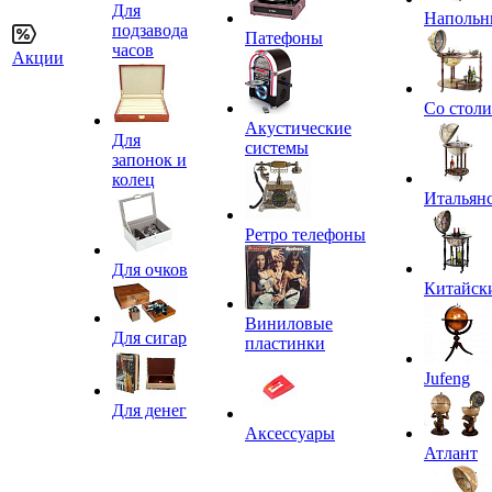
Для
Напольн
подзавода
Патефоны
часов
Акции
Со стол
Акустические
Для
системы
запонок и
колец
Итальян
Ретро телефоны
Для очков
Китайск
Виниловые
Для сигар
пластинки
Jufeng
Для денег
Аксессуары
Атлант