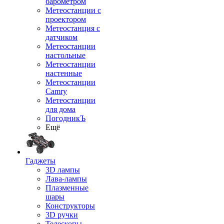
барометром
Метеостанции с
проектором
Метеостанция с
датчиком
Метеостанции
настольные
Метеостанции
настенные
Метеостанции
Camry
Метеостанции
для дома
ПогодникЪ
Ещё
Гаджеты
3D лампы
Лава-лампы
Плазменные
шары
Конструкторы
3D ручки
Телескопы