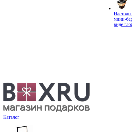
Настоль
мини-ба
виде гло
Каталог