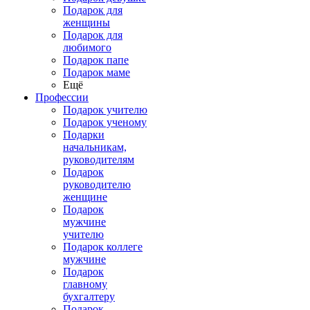
Подарок для
женщины
Подарок для
любимого
Подарок папе
Подарок маме
Ещё
Профессии
Подарок учителю
Подарок ученому
Подарки
начальникам,
руководителям
Подарок
руководителю
женщине
Подарок
мужчине
учителю
Подарок коллеге
мужчине
Подарок
главному
бухгалтеру
Подарок