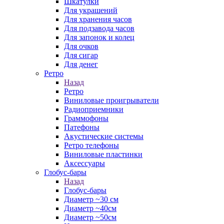
Шкатулки
Для украшений
Для хранения часов
Для подзавода часов
Для запонок и колец
Для очков
Для сигар
Для денег
Ретро
Назад
Ретро
Виниловые проигрыватели
Радиоприемники
Граммофоны
Патефоны
Акустические системы
Ретро телефоны
Виниловые пластинки
Аксессуары
Глобус-бары
Назад
Глобус-бары
Диаметр ~30 см
Диаметр ~40см
Диаметр ~50см