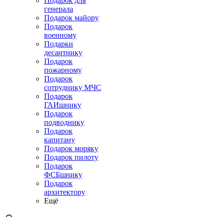
Подарок для
генерала
Подарок майору
Подарок
военному
Подарки
десантнику
Подарок
пожарному
Подарок
сотруднику МЧС
Подарок
ГАИшнику
Подарок
подводнику
Подарок
капитану
Подарок моряку
Подарок пилоту
Подарок
ФСБшнику
Подарок
архитектору
Ещё