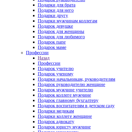
Подарки для брата
Подарки для него
Подарки другу
Подарки мужчинам коллегам
Подарок девушке
Подарок для женщины
Подарок для любимого
Подарок папе
Подарок маме
Профессии
Назад
Профессии
Подарок учителю
Подарок ученому
Подарки начальникам, руководителям
Подарок руководителю женщине
Подарок мужчине учителю
Подарок коллеге мужчине
Подарок главному бухгалтеру
Подарок воспитателям в детском саду
Подарки медикам
Подарки коллеге женщине
Подарок адвокату
Подарок юристу мужчине