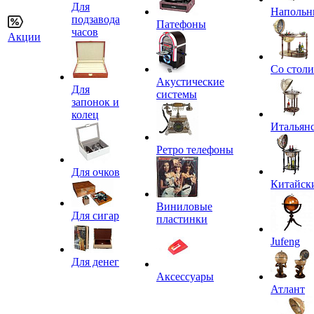
Для
Напольн
подзавода
Патефоны
часов
Акции
Со стол
Акустические
Для
системы
запонок и
колец
Итальян
Ретро телефоны
Для очков
Китайск
Виниловые
Для сигар
пластинки
Jufeng
Для денег
Аксессуары
Атлант