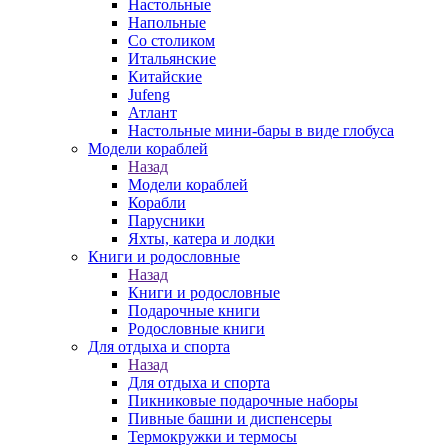
Настольные
Напольные
Со столиком
Итальянские
Китайские
Jufeng
Атлант
Настольные мини-бары в виде глобуса
Модели кораблей
Назад
Модели кораблей
Корабли
Парусники
Яхты, катера и лодки
Книги и родословные
Назад
Книги и родословные
Подарочные книги
Родословные книги
Для отдыха и спорта
Назад
Для отдыха и спорта
Пикниковые подарочные наборы
Пивные башни и диспенсеры
Термокружки и термосы