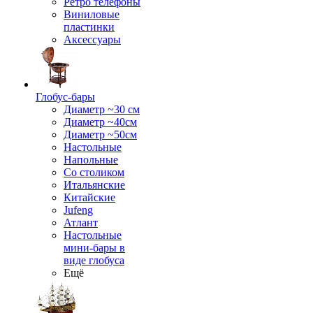
Ретро телефоны
Виниловые
пластинки
Аксессуары
Глобус-бары
Диаметр ~30 см
Диаметр ~40см
Диаметр ~50см
Настольные
Напольные
Со столиком
Итальянские
Китайские
Jufeng
Атлант
Настольные
мини-бары в
виде глобуса
Ещё