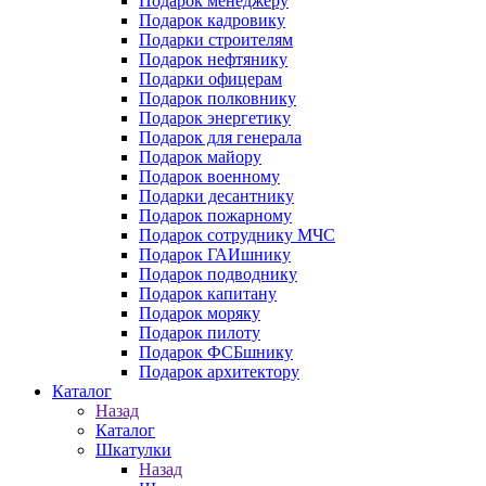
Подарок менеджеру
Подарок кадровику
Подарки строителям
Подарок нефтянику
Подарки офицерам
Подарок полковнику
Подарок энергетику
Подарок для генерала
Подарок майору
Подарок военному
Подарки десантнику
Подарок пожарному
Подарок сотруднику МЧС
Подарок ГАИшнику
Подарок подводнику
Подарок капитану
Подарок моряку
Подарок пилоту
Подарок ФСБшнику
Подарок архитектору
Каталог
Назад
Каталог
Шкатулки
Назад