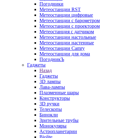
Погодники
Метеостанции RST
Метеостанции цифровые
Метеостанции с барометром
Метеостанции с проектором
Метеостанция с датчиком
Метеостанции настольные
Метеостанции настенные
Метеостанции Camry
Метеостанции для дома
ПогодникЪ
Гаджеты
Назад
Гаджеты
3D лампы
Лава-лампы
Плазменные шары
Конструкторы
3D ручки
Телескопы
Бинокли
Зрительные трубы
Монокуляры
Астропланетарии
Biolite