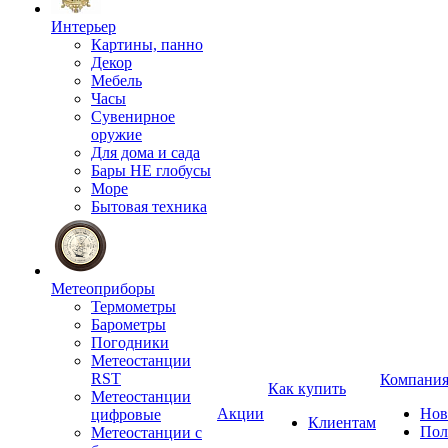
Интерьер
Картины, панно
Декор
Мебель
Часы
Сувенирное
оружие
Для дома и сада
Бары НЕ глобусы
Море
Бытовая техника
Метеоприборы
Термометры
Барометры
Погодники
Метеостанции
RST
Компани
Как купить
Метеостанции
Акции
Нов
цифровые
Клиентам
Пол
Метеостанции с