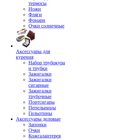
термосы
Ножи
Фляги
Фонари
Очки солнечные
Аксессуары для
курения
Набор трубокура
и трубки
Зажигалки
Зажигалки
сигарные
Зажигалки
трубочные
Портсигары
Пепельницы
Гильотины
Аксессуары деловые
Запонки
Очки
Кожгалантерея