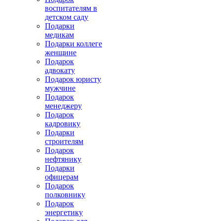
воспитателям в
детском саду
Подарки
медикам
Подарки коллеге
женщине
Подарок
адвокату
Подарок юристу
мужчине
Подарок
менеджеру
Подарок
кадровику
Подарки
строителям
Подарок
нефтянику
Подарки
офицерам
Подарок
полковнику
Подарок
энергетику