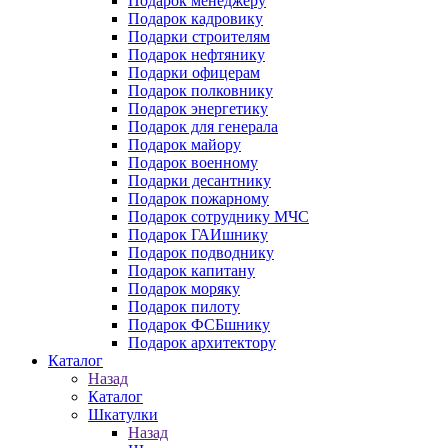
Подарок менеджеру
Подарок кадровику
Подарки строителям
Подарок нефтянику
Подарки офицерам
Подарок полковнику
Подарок энергетику
Подарок для генерала
Подарок майору
Подарок военному
Подарки десантнику
Подарок пожарному
Подарок сотруднику МЧС
Подарок ГАИшнику
Подарок подводнику
Подарок капитану
Подарок моряку
Подарок пилоту
Подарок ФСБшнику
Подарок архитектору
Каталог
Назад
Каталог
Шкатулки
Назад