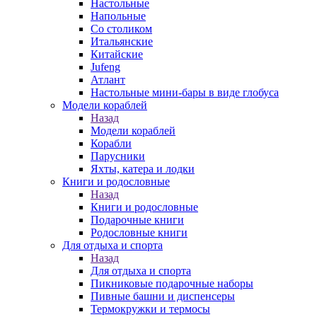
Настольные
Напольные
Со столиком
Итальянские
Китайские
Jufeng
Атлант
Настольные мини-бары в виде глобуса
Модели кораблей
Назад
Модели кораблей
Корабли
Парусники
Яхты, катера и лодки
Книги и родословные
Назад
Книги и родословные
Подарочные книги
Родословные книги
Для отдыха и спорта
Назад
Для отдыха и спорта
Пикниковые подарочные наборы
Пивные башни и диспенсеры
Термокружки и термосы