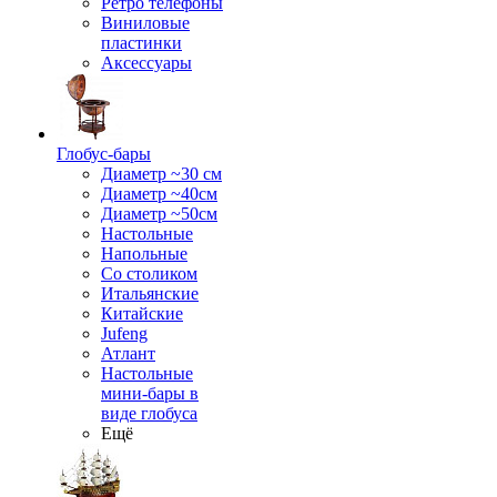
Ретро телефоны
Виниловые
пластинки
Аксессуары
Глобус-бары
Диаметр ~30 см
Диаметр ~40см
Диаметр ~50см
Настольные
Напольные
Со столиком
Итальянские
Китайские
Jufeng
Атлант
Настольные
мини-бары в
виде глобуса
Ещё