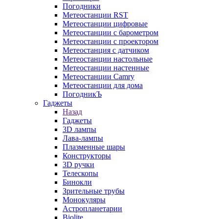
Погодники
Метеостанции RST
Метеостанции цифровые
Метеостанции с барометром
Метеостанции с проектором
Метеостанция с датчиком
Метеостанции настольные
Метеостанции настенные
Метеостанции Camry
Метеостанции для дома
ПогодникЪ
Гаджеты
Назад
Гаджеты
3D лампы
Лава-лампы
Плазменные шары
Конструкторы
3D ручки
Телескопы
Бинокли
Зрительные трубы
Монокуляры
Астропланетарии
Biolite