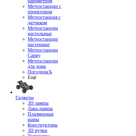
барометром
Метеостанции с
проектором
Метеостанция с
датчиком
Метеостанции
настольные
Метеостанции
настенные
Метеостанции
Camry
Метеостанции
для дома
ПогодникЪ
Ещё
Гаджеты
3D лампы
Лава-лампы
Плазменные
шары
Конструкторы
3D ручки
Телескопы