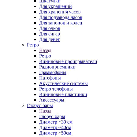
Шкатулки
Для украшений
Для хранения часов
Для подзавода часов
Для запонок и колец
Для очков
Для сигар
Для денег
Ретро
Назад
Ретро
Виниловые проигрыватели
Радиоприемники
Граммофоны
Патефоны
Акустические системы
Ретро телефоны
Виниловые пластинки
Аксессуары
Глобус-бары
Назад
Глобус-бары
Диаметр ~30 см
Диаметр ~40см
Диаметр ~50см