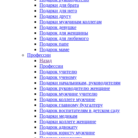
Подарки для брата
Подарки для него
Подарки другу
Подарки мужчинам коллегам
Подарок девушке
Подарок для женщины
Подарок для любимого
Подарок папе
Подарок маме
Профессии
Назад
Профессии
Подарок учителю
Подарок ученому
Подарки начальникам, руководителям
Подарок руководителю женщине
Подарок мужчине учителю
Подарок коллеге мужчине
Подарок главному бухгалтеру
Подарок воспитателям в детском саду
Подарки медикам
Подарки коллеге женщине
Подарок адвокату
Подарок юристу мужчине