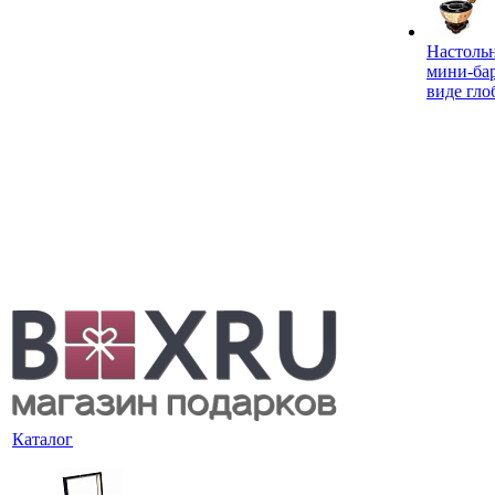
Настоль
мини-ба
виде гло
Каталог