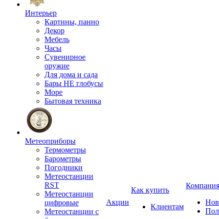
Интерьер
Картины, панно
Декор
Мебель
Часы
Сувенирное
оружие
Для дома и сада
Бары НЕ глобусы
Море
Бытовая техника
Метеоприборы
Термометры
Барометры
Погодники
Метеостанции
RST
Компани
Как купить
Метеостанции
Акции
Нов
цифровые
Клиентам
Пол
Метеостанции с