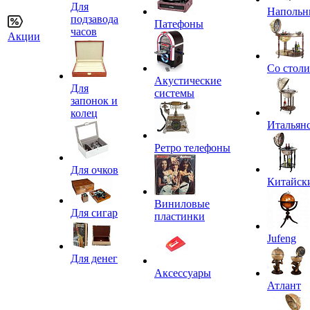
Для
Напольн
подзавода
Патефоны
часов
Акции
Со стол
Акустические
Для
системы
запонок и
колец
Итальян
Ретро телефоны
Для очков
Китайск
Виниловые
Для сигар
пластинки
Jufeng
Для денег
Аксессуары
Атлант