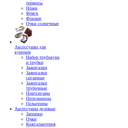
термосы
Ножи
Фляги
Фонари
Очки солнечные
Аксессуары для
курения
Набор трубокура
и трубки
Зажигалки
Зажигалки
сигарные
Зажигалки
трубочные
Портсигары
Пепельницы
Гильотины
Аксессуары деловые
Запонки
Очки
Кожгалантерея