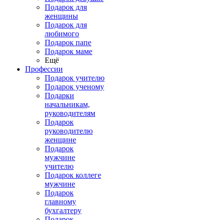
Подарок для
женщины
Подарок для
любимого
Подарок папе
Подарок маме
Ещё
Профессии
Подарок учителю
Подарок ученому
Подарки
начальникам,
руководителям
Подарок
руководителю
женщине
Подарок
мужчине
учителю
Подарок коллеге
мужчине
Подарок
главному
бухгалтеру
Подарок