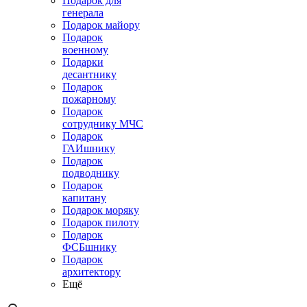
Подарок для
генерала
Подарок майору
Подарок
военному
Подарки
десантнику
Подарок
пожарному
Подарок
сотруднику МЧС
Подарок
ГАИшнику
Подарок
подводнику
Подарок
капитану
Подарок моряку
Подарок пилоту
Подарок
ФСБшнику
Подарок
архитектору
Ещё