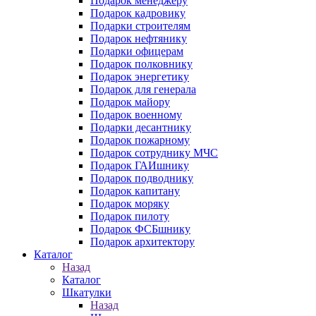
Подарок менеджеру
Подарок кадровику
Подарки строителям
Подарок нефтянику
Подарки офицерам
Подарок полковнику
Подарок энергетику
Подарок для генерала
Подарок майору
Подарок военному
Подарки десантнику
Подарок пожарному
Подарок сотруднику МЧС
Подарок ГАИшнику
Подарок подводнику
Подарок капитану
Подарок моряку
Подарок пилоту
Подарок ФСБшнику
Подарок архитектору
Каталог
Назад
Каталог
Шкатулки
Назад