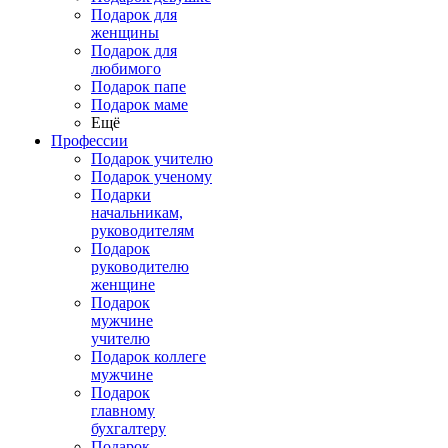
Подарок для
женщины
Подарок для
любимого
Подарок папе
Подарок маме
Ещё
Профессии
Подарок учителю
Подарок ученому
Подарки
начальникам,
руководителям
Подарок
руководителю
женщине
Подарок
мужчине
учителю
Подарок коллеге
мужчине
Подарок
главному
бухгалтеру
Подарок