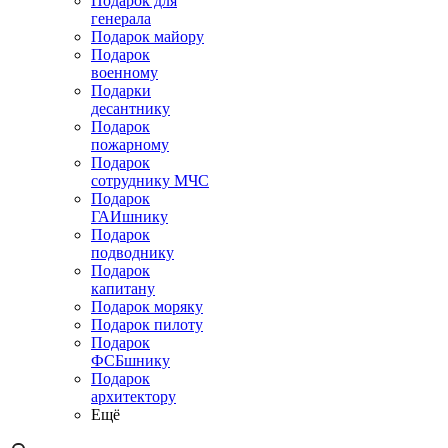
Подарок для
генерала
Подарок майору
Подарок
военному
Подарки
десантнику
Подарок
пожарному
Подарок
сотруднику МЧС
Подарок
ГАИшнику
Подарок
подводнику
Подарок
капитану
Подарок моряку
Подарок пилоту
Подарок
ФСБшнику
Подарок
архитектору
Ещё