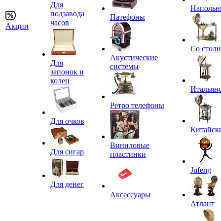
Для
Напольн
подзавода
Патефоны
часов
Акции
Со стол
Акустические
Для
системы
запонок и
колец
Итальян
Ретро телефоны
Для очков
Китайск
Виниловые
Для сигар
пластинки
Jufeng
Для денег
Аксессуары
Атлант