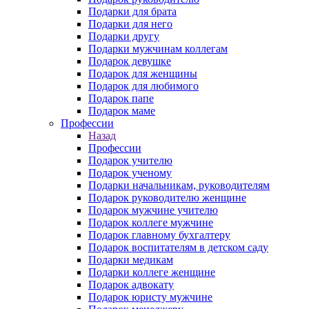
Подарки для брата
Подарки для него
Подарки другу
Подарки мужчинам коллегам
Подарок девушке
Подарок для женщины
Подарок для любимого
Подарок папе
Подарок маме
Профессии
Назад
Профессии
Подарок учителю
Подарок ученому
Подарки начальникам, руководителям
Подарок руководителю женщине
Подарок мужчине учителю
Подарок коллеге мужчине
Подарок главному бухгалтеру
Подарок воспитателям в детском саду
Подарки медикам
Подарки коллеге женщине
Подарок адвокату
Подарок юристу мужчине