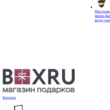
Настоль
мини-ба
виде гло
Каталог