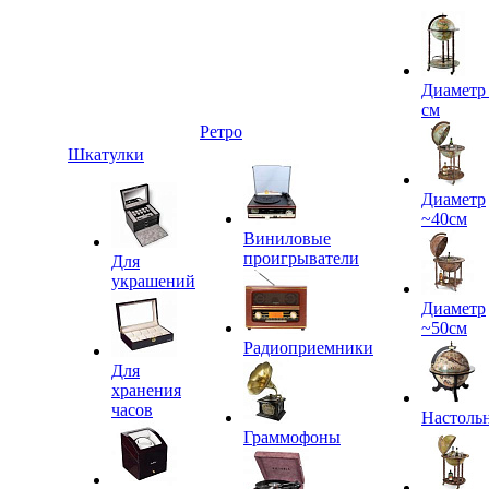
Диаметр
см
Ретро
Шкатулки
Диаметр
~40см
Виниловые
проигрыватели
Для
украшений
Диаметр
~50см
Радиоприемники
Для
хранения
часов
Настоль
Граммофоны