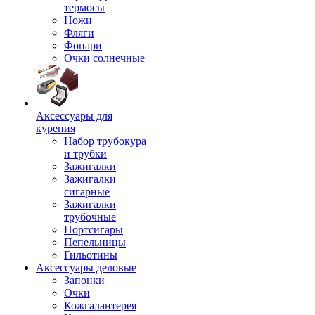
термосы
Ножи
Фляги
Фонари
Очки солнечные
Аксессуары для
курения
Набор трубокура
и трубки
Зажигалки
Зажигалки
сигарные
Зажигалки
трубочные
Портсигары
Пепельницы
Гильотины
Аксессуары деловые
Запонки
Очки
Кожгалантерея