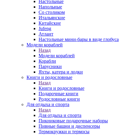
Настольные
Напольные
Со столиком
Итальянские
Китайские
Jufeng
Атлант
Настольные мини-бары в виде глобуса
Модели кораблей
Назад
Модели кораблей
Корабли
Парусники
Яхты, катера и лодки
Книги и родословные
Назад
Книги и родословные
Подарочные книги
Родословные книги
Для отдыха и спорта
Назад
Для отдыха и спорта
Пикниковые подарочные наборы
Пивные башни и диспенсеры
Термокружки и термосы