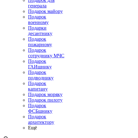
Подарок для
генерала
Подарок майору
Подарок
военному
Подарки
десантнику
Подарок
пожарному
Подарок
сотруднику МЧС
Подарок
ГАИшнику
Подарок
подводнику
Подарок
капитану
Подарок моряку
Подарок пилоту
Подарок
ФСБшнику
Подарок
архитектору
Ещё