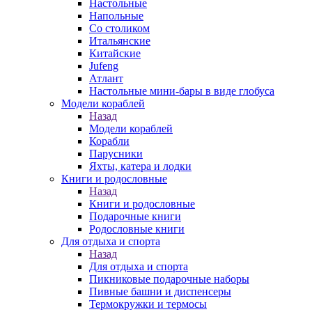
Настольные
Напольные
Со столиком
Итальянские
Китайские
Jufeng
Атлант
Настольные мини-бары в виде глобуса
Модели кораблей
Назад
Модели кораблей
Корабли
Парусники
Яхты, катера и лодки
Книги и родословные
Назад
Книги и родословные
Подарочные книги
Родословные книги
Для отдыха и спорта
Назад
Для отдыха и спорта
Пикниковые подарочные наборы
Пивные башни и диспенсеры
Термокружки и термосы