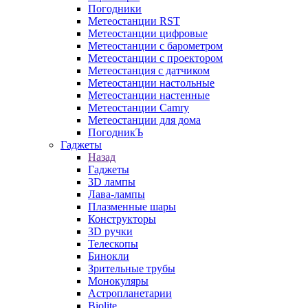
Погодники
Метеостанции RST
Метеостанции цифровые
Метеостанции с барометром
Метеостанции с проектором
Метеостанция с датчиком
Метеостанции настольные
Метеостанции настенные
Метеостанции Camry
Метеостанции для дома
ПогодникЪ
Гаджеты
Назад
Гаджеты
3D лампы
Лава-лампы
Плазменные шары
Конструкторы
3D ручки
Телескопы
Бинокли
Зрительные трубы
Монокуляры
Астропланетарии
Biolite