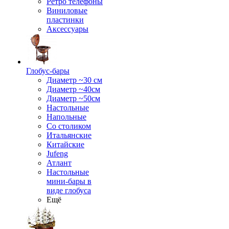
Ретро телефоны
Виниловые
пластинки
Аксессуары
Глобус-бары
Диаметр ~30 см
Диаметр ~40см
Диаметр ~50см
Настольные
Напольные
Со столиком
Итальянские
Китайские
Jufeng
Атлант
Настольные
мини-бары в
виде глобуса
Ещё