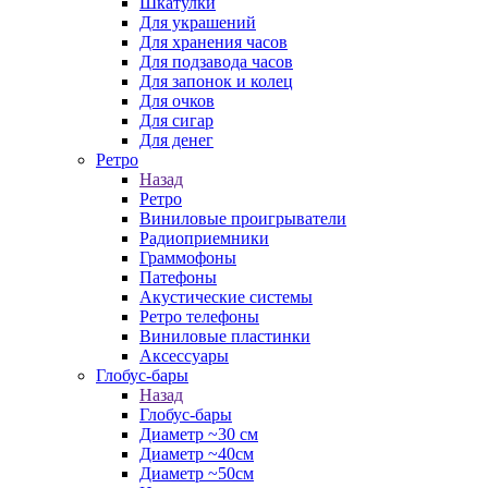
Шкатулки
Для украшений
Для хранения часов
Для подзавода часов
Для запонок и колец
Для очков
Для сигар
Для денег
Ретро
Назад
Ретро
Виниловые проигрыватели
Радиоприемники
Граммофоны
Патефоны
Акустические системы
Ретро телефоны
Виниловые пластинки
Аксессуары
Глобус-бары
Назад
Глобус-бары
Диаметр ~30 см
Диаметр ~40см
Диаметр ~50см