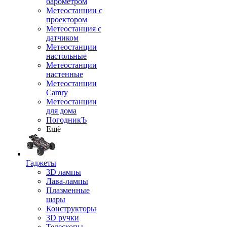
барометром
Метеостанции с
проектором
Метеостанция с
датчиком
Метеостанции
настольные
Метеостанции
настенные
Метеостанции
Camry
Метеостанции
для дома
ПогодникЪ
Ещё
Гаджеты
3D лампы
Лава-лампы
Плазменные
шары
Конструкторы
3D ручки
Телескопы