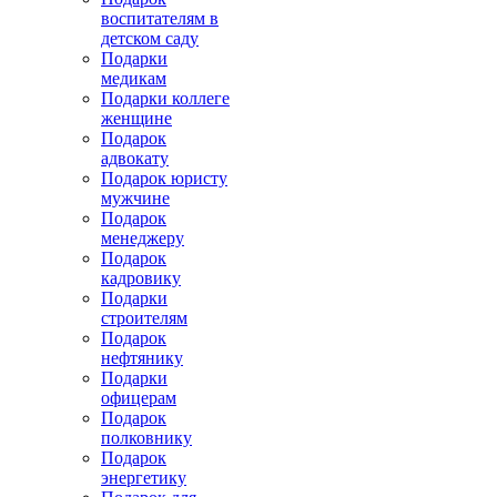
воспитателям в
детском саду
Подарки
медикам
Подарки коллеге
женщине
Подарок
адвокату
Подарок юристу
мужчине
Подарок
менеджеру
Подарок
кадровику
Подарки
строителям
Подарок
нефтянику
Подарки
офицерам
Подарок
полковнику
Подарок
энергетику