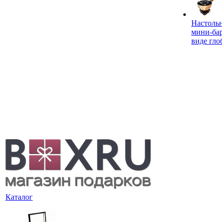
Настоль
мини-ба
виде гло
Каталог