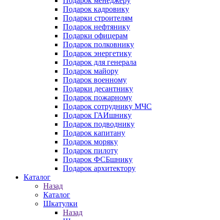
Подарок менеджеру
Подарок кадровику
Подарки строителям
Подарок нефтянику
Подарки офицерам
Подарок полковнику
Подарок энергетику
Подарок для генерала
Подарок майору
Подарок военному
Подарки десантнику
Подарок пожарному
Подарок сотруднику МЧС
Подарок ГАИшнику
Подарок подводнику
Подарок капитану
Подарок моряку
Подарок пилоту
Подарок ФСБшнику
Подарок архитектору
Каталог
Назад
Каталог
Шкатулки
Назад