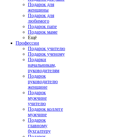
Подарок для
женщины
Подарок для
любимого
Подарок папе
Подарок маме
Ещё
Профессии
Подарок учителю
Подарок ученому
Подарки
начальникам,
руководителям
Подарок
руководителю
женщине
Подарок
мужчине
учителю
Подарок коллеге
мужчине
Подарок
главному
бухгалтеру
Подарок