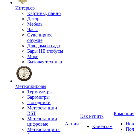
Интерьер
Картины, панно
Декор
Мебель
Часы
Сувенирное
оружие
Для дома и сада
Бары НЕ глобусы
Море
Бытовая техника
Метеоприборы
Термометры
Барометры
Погодники
Метеостанции
RST
Компани
Как купить
Метеостанции
Акции
Нов
цифровые
Клиентам
Пол
Метеостанции с