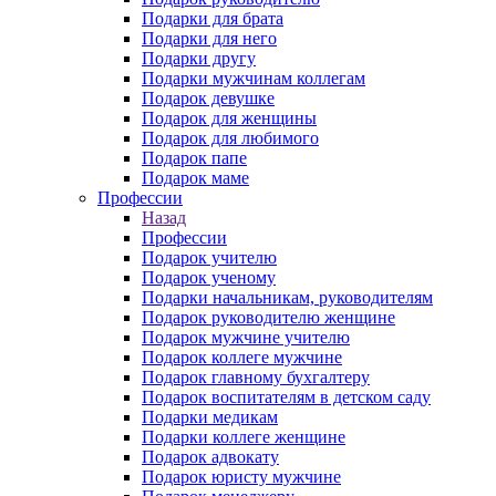
Подарки для брата
Подарки для него
Подарки другу
Подарки мужчинам коллегам
Подарок девушке
Подарок для женщины
Подарок для любимого
Подарок папе
Подарок маме
Профессии
Назад
Профессии
Подарок учителю
Подарок ученому
Подарки начальникам, руководителям
Подарок руководителю женщине
Подарок мужчине учителю
Подарок коллеге мужчине
Подарок главному бухгалтеру
Подарок воспитателям в детском саду
Подарки медикам
Подарки коллеге женщине
Подарок адвокату
Подарок юристу мужчине