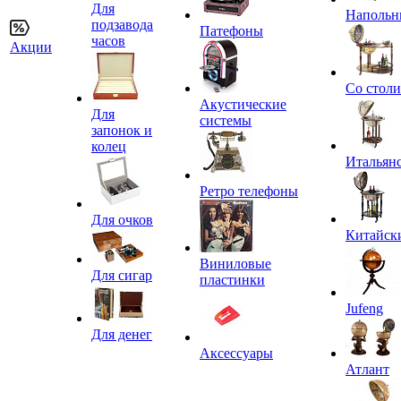
Для
Напольн
подзавода
Патефоны
часов
Акции
Со стол
Акустические
Для
системы
запонок и
колец
Итальян
Ретро телефоны
Для очков
Китайск
Виниловые
Для сигар
пластинки
Jufeng
Для денег
Аксессуары
Атлант