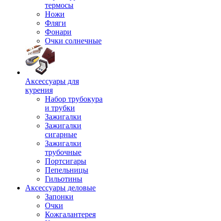
термосы
Ножи
Фляги
Фонари
Очки солнечные
Аксессуары для
курения
Набор трубокура
и трубки
Зажигалки
Зажигалки
сигарные
Зажигалки
трубочные
Портсигары
Пепельницы
Гильотины
Аксессуары деловые
Запонки
Очки
Кожгалантерея