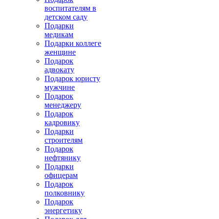
воспитателям в
детском саду
Подарки
медикам
Подарки коллеге
женщине
Подарок
адвокату
Подарок юристу
мужчине
Подарок
менеджеру
Подарок
кадровику
Подарки
строителям
Подарок
нефтянику
Подарки
офицерам
Подарок
полковнику
Подарок
энергетику