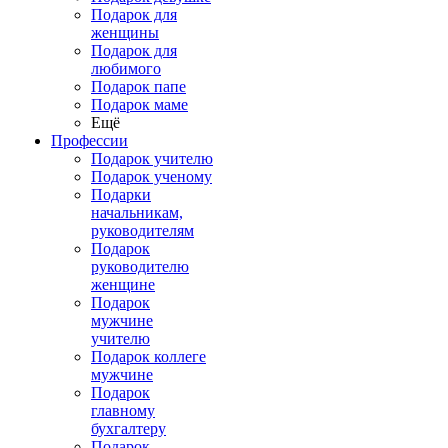
Подарок для
женщины
Подарок для
любимого
Подарок папе
Подарок маме
Ещё
Профессии
Подарок учителю
Подарок ученому
Подарки
начальникам,
руководителям
Подарок
руководителю
женщине
Подарок
мужчине
учителю
Подарок коллеге
мужчине
Подарок
главному
бухгалтеру
Подарок