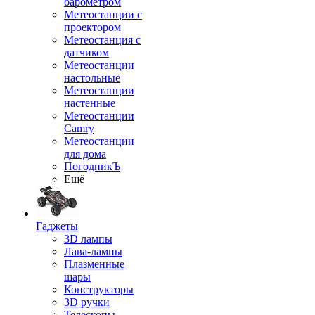
барометром
Метеостанции с
проектором
Метеостанция с
датчиком
Метеостанции
настольные
Метеостанции
настенные
Метеостанции
Camry
Метеостанции
для дома
ПогодникЪ
Ещё
Гаджеты
3D лампы
Лава-лампы
Плазменные
шары
Конструкторы
3D ручки
Телескопы