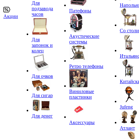
Для
Напольн
подзавода
Патефоны
часов
Акции
Со стол
Акустические
Для
системы
запонок и
колец
Итальян
Ретро телефоны
Для очков
Китайск
Виниловые
Для сигар
пластинки
Jufeng
Для денег
Аксессуары
Атлант