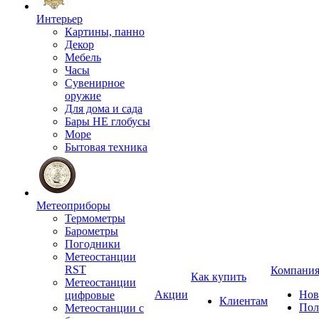
Интерьер
Картины, панно
Декор
Мебель
Часы
Сувенирное
оружие
Для дома и сада
Бары НЕ глобусы
Море
Бытовая техника
Метеоприборы
Термометры
Барометры
Погодники
Метеостанции
RST
Компани
Как купить
Метеостанции
Акции
Нов
цифровые
Клиентам
Пол
Метеостанции с