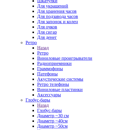
Шкатулки
Для украшений
Для хранения часов
Для подзавода часов
Для запонок и колец
Для очков
Для сигар
Для денег
Ретро
Назад
Ретро
Виниловые проигрыватели
Радиоприемники
Граммофоны
Патефоны
Акустические системы
Ретро телефоны
Виниловые пластинки
Аксессуары
Глобус-бары
Назад
Глобус-бары
Диаметр ~30 см
Диаметр ~40см
Диаметр ~50см