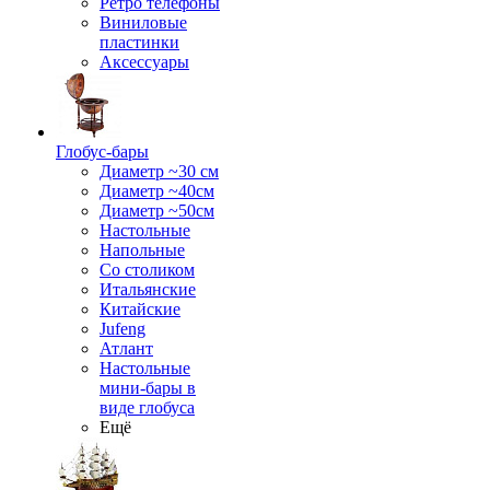
Ретро телефоны
Виниловые
пластинки
Аксессуары
Глобус-бары
Диаметр ~30 см
Диаметр ~40см
Диаметр ~50см
Настольные
Напольные
Со столиком
Итальянские
Китайские
Jufeng
Атлант
Настольные
мини-бары в
виде глобуса
Ещё