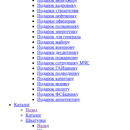
Подарок менеджеру
Подарок кадровику
Подарки строителям
Подарок нефтянику
Подарки офицерам
Подарок полковнику
Подарок энергетику
Подарок для генерала
Подарок майору
Подарок военному
Подарки десантнику
Подарок пожарному
Подарок сотруднику МЧС
Подарок ГАИшнику
Подарок подводнику
Подарок капитану
Подарок моряку
Подарок пилоту
Подарок ФСБшнику
Подарок архитектору
Каталог
Назад
Каталог
Шкатулки
Назад