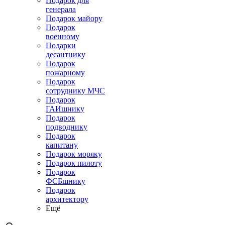
Подарок для
генерала
Подарок майору
Подарок
военному
Подарки
десантнику
Подарок
пожарному
Подарок
сотруднику МЧС
Подарок
ГАИшнику
Подарок
подводнику
Подарок
капитану
Подарок моряку
Подарок пилоту
Подарок
ФСБшнику
Подарок
архитектору
Ещё