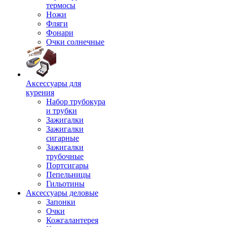
термосы
Ножи
Фляги
Фонари
Очки солнечные
Аксессуары для
курения
Набор трубокура
и трубки
Зажигалки
Зажигалки
сигарные
Зажигалки
трубочные
Портсигары
Пепельницы
Гильотины
Аксессуары деловые
Запонки
Очки
Кожгалантерея