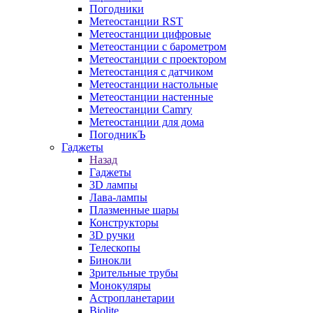
Погодники
Метеостанции RST
Метеостанции цифровые
Метеостанции с барометром
Метеостанции с проектором
Метеостанция с датчиком
Метеостанции настольные
Метеостанции настенные
Метеостанции Camry
Метеостанции для дома
ПогодникЪ
Гаджеты
Назад
Гаджеты
3D лампы
Лава-лампы
Плазменные шары
Конструкторы
3D ручки
Телескопы
Бинокли
Зрительные трубы
Монокуляры
Астропланетарии
Biolite