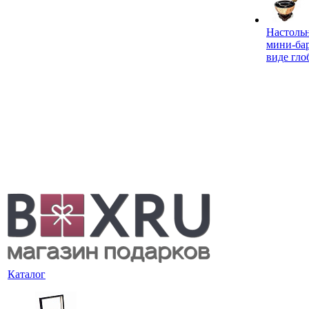
Настоль
мини-ба
виде гло
Каталог