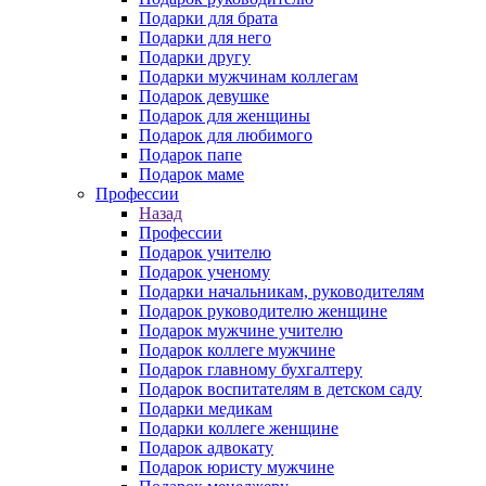
Подарки для брата
Подарки для него
Подарки другу
Подарки мужчинам коллегам
Подарок девушке
Подарок для женщины
Подарок для любимого
Подарок папе
Подарок маме
Профессии
Назад
Профессии
Подарок учителю
Подарок ученому
Подарки начальникам, руководителям
Подарок руководителю женщине
Подарок мужчине учителю
Подарок коллеге мужчине
Подарок главному бухгалтеру
Подарок воспитателям в детском саду
Подарки медикам
Подарки коллеге женщине
Подарок адвокату
Подарок юристу мужчине