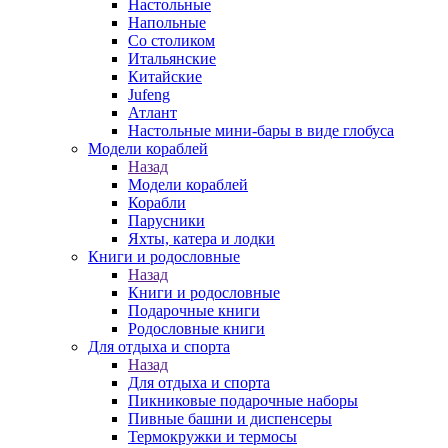
Настольные
Напольные
Со столиком
Итальянские
Китайские
Jufeng
Атлант
Настольные мини-бары в виде глобуса
Модели кораблей
Назад
Модели кораблей
Корабли
Парусники
Яхты, катера и лодки
Книги и родословные
Назад
Книги и родословные
Подарочные книги
Родословные книги
Для отдыха и спорта
Назад
Для отдыха и спорта
Пикниковые подарочные наборы
Пивные башни и диспенсеры
Термокружки и термосы