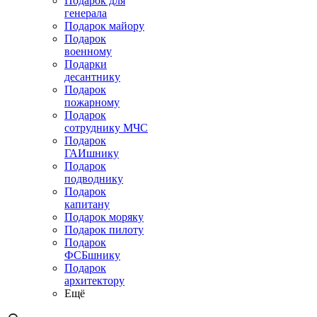
Подарок для
генерала
Подарок майору
Подарок
военному
Подарки
десантнику
Подарок
пожарному
Подарок
сотруднику МЧС
Подарок
ГАИшнику
Подарок
подводнику
Подарок
капитану
Подарок моряку
Подарок пилоту
Подарок
ФСБшнику
Подарок
архитектору
Ещё