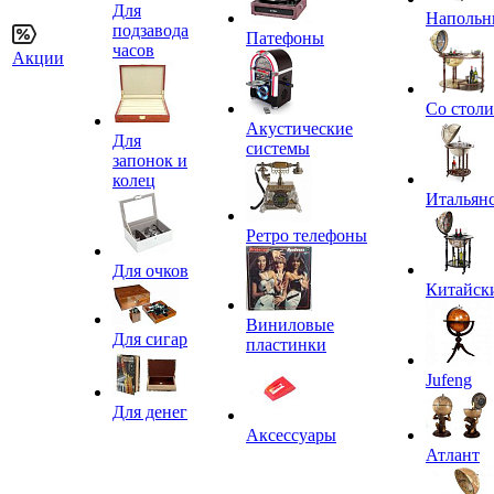
Для
Напольн
подзавода
Патефоны
часов
Акции
Со стол
Акустические
Для
системы
запонок и
колец
Итальян
Ретро телефоны
Для очков
Китайск
Виниловые
Для сигар
пластинки
Jufeng
Для денег
Аксессуары
Атлант