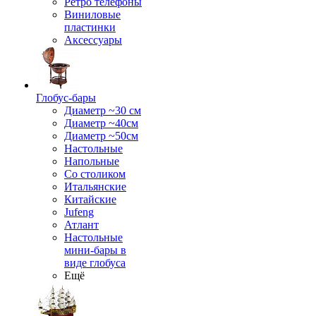
Ретро телефоны
Виниловые
пластинки
Аксессуары
Глобус-бары
Диаметр ~30 см
Диаметр ~40см
Диаметр ~50см
Настольные
Напольные
Со столиком
Итальянские
Китайские
Jufeng
Атлант
Настольные
мини-бары в
виде глобуса
Ещё