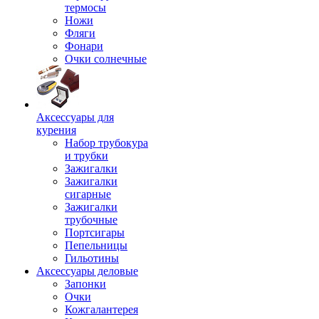
термосы
Ножи
Фляги
Фонари
Очки солнечные
Аксессуары для
курения
Набор трубокура
и трубки
Зажигалки
Зажигалки
сигарные
Зажигалки
трубочные
Портсигары
Пепельницы
Гильотины
Аксессуары деловые
Запонки
Очки
Кожгалантерея