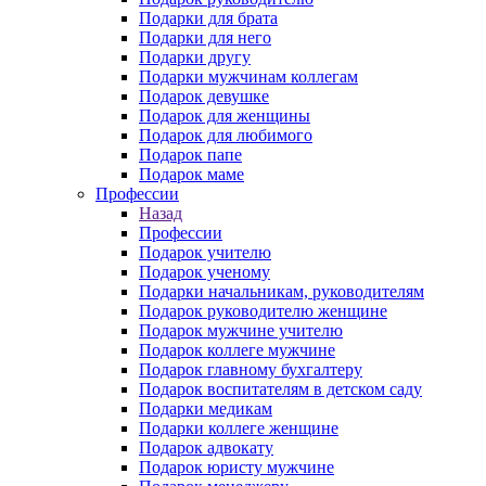
Подарки для брата
Подарки для него
Подарки другу
Подарки мужчинам коллегам
Подарок девушке
Подарок для женщины
Подарок для любимого
Подарок папе
Подарок маме
Профессии
Назад
Профессии
Подарок учителю
Подарок ученому
Подарки начальникам, руководителям
Подарок руководителю женщине
Подарок мужчине учителю
Подарок коллеге мужчине
Подарок главному бухгалтеру
Подарок воспитателям в детском саду
Подарки медикам
Подарки коллеге женщине
Подарок адвокату
Подарок юристу мужчине