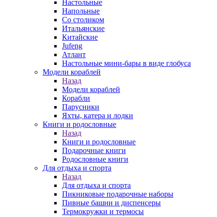
Настольные
Напольные
Со столиком
Итальянские
Китайские
Jufeng
Атлант
Настольные мини-бары в виде глобуса
Модели кораблей
Назад
Модели кораблей
Корабли
Парусники
Яхты, катера и лодки
Книги и родословные
Назад
Книги и родословные
Подарочные книги
Родословные книги
Для отдыха и спорта
Назад
Для отдыха и спорта
Пикниковые подарочные наборы
Пивные башни и диспенсеры
Термокружки и термосы