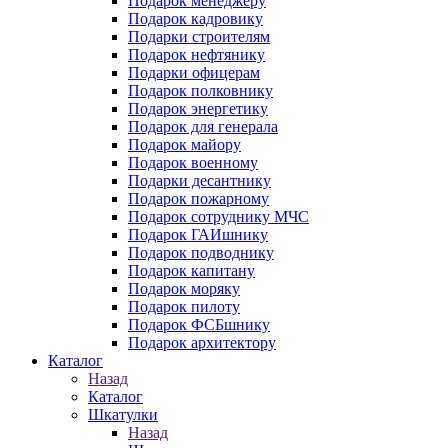
Подарок менеджеру
Подарок кадровику
Подарки строителям
Подарок нефтянику
Подарки офицерам
Подарок полковнику
Подарок энергетику
Подарок для генерала
Подарок майору
Подарок военному
Подарки десантнику
Подарок пожарному
Подарок сотруднику МЧС
Подарок ГАИшнику
Подарок подводнику
Подарок капитану
Подарок моряку
Подарок пилоту
Подарок ФСБшнику
Подарок архитектору
Каталог
Назад
Каталог
Шкатулки
Назад