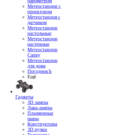
барометром
Метеостанции с
проектором
Метеостанция с
датчиком
Метеостанции
настольные
Метеостанции
настенные
Метеостанции
Camry
Метеостанции
для дома
ПогодникЪ
Ещё
Гаджеты
3D лампы
Лава-лампы
Плазменные
шары
Конструкторы
3D ручки
Телескопы