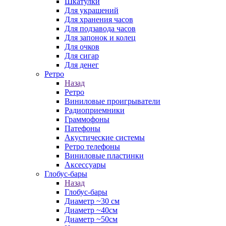
Шкатулки
Для украшений
Для хранения часов
Для подзавода часов
Для запонок и колец
Для очков
Для сигар
Для денег
Ретро
Назад
Ретро
Виниловые проигрыватели
Радиоприемники
Граммофоны
Патефоны
Акустические системы
Ретро телефоны
Виниловые пластинки
Аксессуары
Глобус-бары
Назад
Глобус-бары
Диаметр ~30 см
Диаметр ~40см
Диаметр ~50см