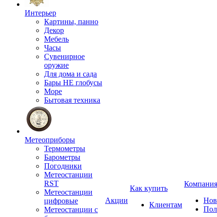
Интерьер
Картины, панно
Декор
Мебель
Часы
Сувенирное
оружие
Для дома и сада
Бары НЕ глобусы
Море
Бытовая техника
Метеоприборы
Термометры
Барометры
Погодники
Метеостанции
RST
Компани
Как купить
Метеостанции
Акции
Нов
цифровые
Клиентам
Пол
Метеостанции с