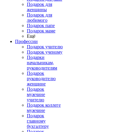
Подарок для
женщины
Подарок для
любимого
Подарок папе
Подарок маме
Ещё
Профессии
Подарок учителю
Подарок ученому
Подарки
начальникам,
руководителям
Подарок
руководителю
женщине
Подарок
мужчине
учителю
Подарок коллеге
мужчине
Подарок
главному
бухгалтеру
Подарок