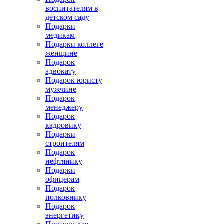
воспитателям в
детском саду
Подарки
медикам
Подарки коллеге
женщине
Подарок
адвокату
Подарок юристу
мужчине
Подарок
менеджеру
Подарок
кадровику
Подарки
строителям
Подарок
нефтянику
Подарки
офицерам
Подарок
полковнику
Подарок
энергетику