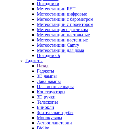
Погодники
Метеостанции RST
Метеостанции цифровые
Метеостанции с барометром
Метеостанции с проектором
Метеостанция с датчиком
Метеостанции настольные
Метеостанции настенные
Метеостанции Camry
Метеостанции для дома
ПогодникЪ
Гаджеты
Назад
Гаджеты
3D лампы
Лава-лампы
Плазменные шары
Конструкторы
3D ручки
Телескопы
Бинокли
Зрительные трубы
Монокуляры
Астропланетарии
Biolite