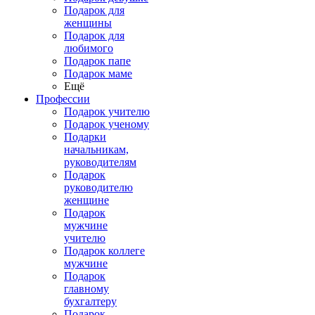
Подарок для
женщины
Подарок для
любимого
Подарок папе
Подарок маме
Ещё
Профессии
Подарок учителю
Подарок ученому
Подарки
начальникам,
руководителям
Подарок
руководителю
женщине
Подарок
мужчине
учителю
Подарок коллеге
мужчине
Подарок
главному
бухгалтеру
Подарок