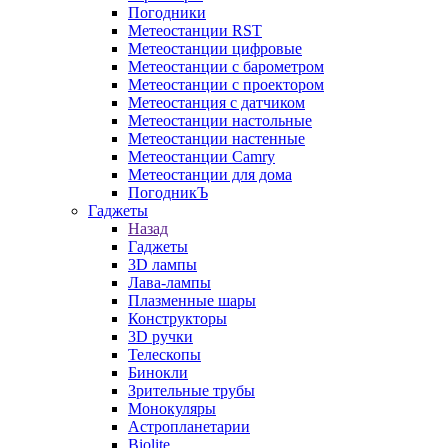
Погодники
Метеостанции RST
Метеостанции цифровые
Метеостанции с барометром
Метеостанции с проектором
Метеостанция с датчиком
Метеостанции настольные
Метеостанции настенные
Метеостанции Camry
Метеостанции для дома
ПогодникЪ
Гаджеты
Назад
Гаджеты
3D лампы
Лава-лампы
Плазменные шары
Конструкторы
3D ручки
Телескопы
Бинокли
Зрительные трубы
Монокуляры
Астропланетарии
Biolite