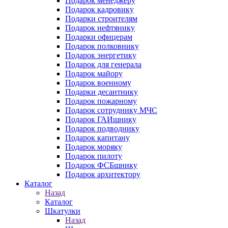
Подарок менеджеру
Подарок кадровику
Подарки строителям
Подарок нефтянику
Подарки офицерам
Подарок полковнику
Подарок энергетику
Подарок для генерала
Подарок майору
Подарок военному
Подарки десантнику
Подарок пожарному
Подарок сотруднику МЧС
Подарок ГАИшнику
Подарок подводнику
Подарок капитану
Подарок моряку
Подарок пилоту
Подарок ФСБшнику
Подарок архитектору
Каталог
Назад
Каталог
Шкатулки
Назад