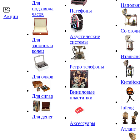
Для
Напольн
подзавода
Патефоны
часов
Акции
Со стол
Акустические
Для
системы
запонок и
колец
Итальян
Ретро телефоны
Для очков
Китайск
Виниловые
Для сигар
пластинки
Jufeng
Для денег
Аксессуары
Атлант