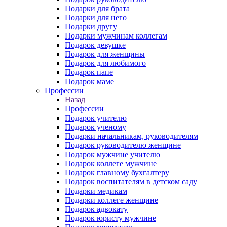
Подарки для брата
Подарки для него
Подарки другу
Подарки мужчинам коллегам
Подарок девушке
Подарок для женщины
Подарок для любимого
Подарок папе
Подарок маме
Профессии
Назад
Профессии
Подарок учителю
Подарок ученому
Подарки начальникам, руководителям
Подарок руководителю женщине
Подарок мужчине учителю
Подарок коллеге мужчине
Подарок главному бухгалтеру
Подарок воспитателям в детском саду
Подарки медикам
Подарки коллеге женщине
Подарок адвокату
Подарок юристу мужчине