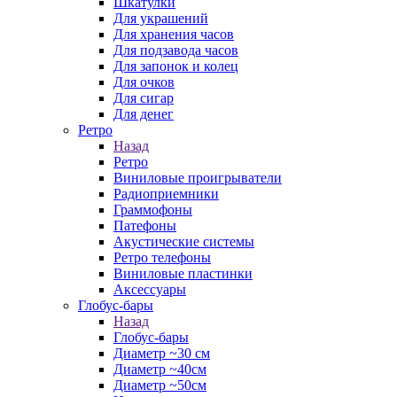
Шкатулки
Для украшений
Для хранения часов
Для подзавода часов
Для запонок и колец
Для очков
Для сигар
Для денег
Ретро
Назад
Ретро
Виниловые проигрыватели
Радиоприемники
Граммофоны
Патефоны
Акустические системы
Ретро телефоны
Виниловые пластинки
Аксессуары
Глобус-бары
Назад
Глобус-бары
Диаметр ~30 см
Диаметр ~40см
Диаметр ~50см