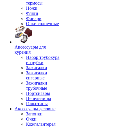
термосы
Ножи
Фляги
Фонари
Очки солнечные
Аксессуары для
курения
Набор трубокура
и трубки
Зажигалки
Зажигалки
сигарные
Зажигалки
трубочные
Портсигары
Пепельницы
Гильотины
Аксессуары деловые
Запонки
Очки
Кожгалантерея