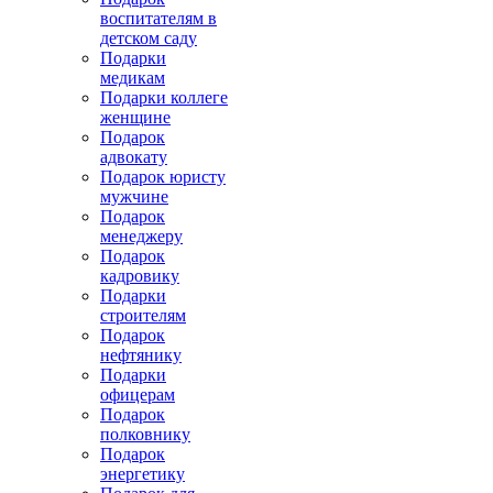
воспитателям в
детском саду
Подарки
медикам
Подарки коллеге
женщине
Подарок
адвокату
Подарок юристу
мужчине
Подарок
менеджеру
Подарок
кадровику
Подарки
строителям
Подарок
нефтянику
Подарки
офицерам
Подарок
полковнику
Подарок
энергетику