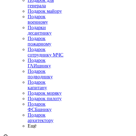
Подарок для
генерала
Подарок майору
Подарок
военному
Подарки
десантнику
Подарок
пожарному
Подарок
сотруднику МЧС
Подарок
ГАИшнику
Подарок
подводнику
Подарок
капитану
Подарок моряку
Подарок пилоту
Подарок
ФСБшнику
Подарок
архитектору
Ещё