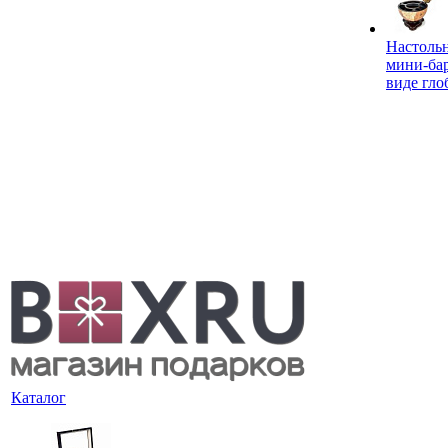
Настоль
мини-ба
виде гло
Каталог