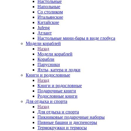
Настольные
Напольные
Со столиком
Итальянские
Китайские
Jufeng
Атлант
Настольные мини-бары в виде глобуса
Модели кораблей
Назад
Модели кораблей
Корабли
Парусники
Яхты, катера и лодки
Книги и родословные
Назад
Книги и родословные
Подарочные книги
Родословные книги
Для отдыха и спорта
Назад
Для отдыха и спорта
Пикниковые подарочные наборы
Пивные башни и диспенсеры
Термокружки и термосы