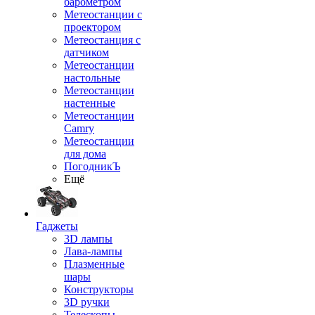
барометром
Метеостанции с
проектором
Метеостанция с
датчиком
Метеостанции
настольные
Метеостанции
настенные
Метеостанции
Camry
Метеостанции
для дома
ПогодникЪ
Ещё
Гаджеты
3D лампы
Лава-лампы
Плазменные
шары
Конструкторы
3D ручки
Телескопы