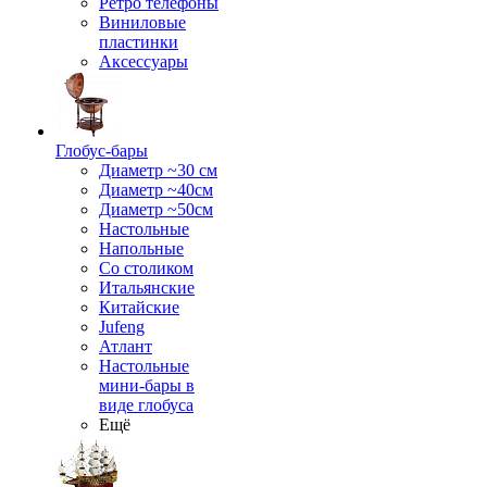
Ретро телефоны
Виниловые
пластинки
Аксессуары
Глобус-бары
Диаметр ~30 см
Диаметр ~40см
Диаметр ~50см
Настольные
Напольные
Со столиком
Итальянские
Китайские
Jufeng
Атлант
Настольные
мини-бары в
виде глобуса
Ещё