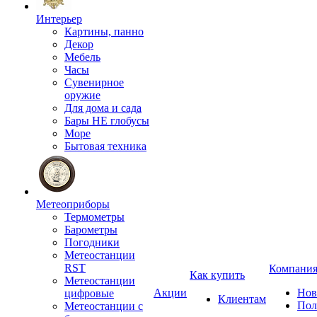
Интерьер
Картины, панно
Декор
Мебель
Часы
Сувенирное
оружие
Для дома и сада
Бары НЕ глобусы
Море
Бытовая техника
Метеоприборы
Термометры
Барометры
Погодники
Метеостанции
RST
Компани
Как купить
Метеостанции
Акции
Нов
цифровые
Клиентам
Пол
Метеостанции с