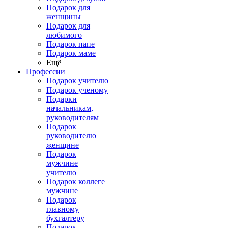
Подарок для
женщины
Подарок для
любимого
Подарок папе
Подарок маме
Ещё
Профессии
Подарок учителю
Подарок ученому
Подарки
начальникам,
руководителям
Подарок
руководителю
женщине
Подарок
мужчине
учителю
Подарок коллеге
мужчине
Подарок
главному
бухгалтеру
Подарок