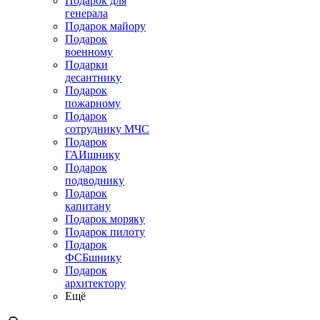
Подарок для
генерала
Подарок майору
Подарок
военному
Подарки
десантнику
Подарок
пожарному
Подарок
сотруднику МЧС
Подарок
ГАИшнику
Подарок
подводнику
Подарок
капитану
Подарок моряку
Подарок пилоту
Подарок
ФСБшнику
Подарок
архитектору
Ещё