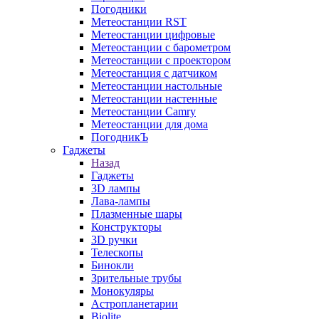
Погодники
Метеостанции RST
Метеостанции цифровые
Метеостанции с барометром
Метеостанции с проектором
Метеостанция с датчиком
Метеостанции настольные
Метеостанции настенные
Метеостанции Camry
Метеостанции для дома
ПогодникЪ
Гаджеты
Назад
Гаджеты
3D лампы
Лава-лампы
Плазменные шары
Конструкторы
3D ручки
Телескопы
Бинокли
Зрительные трубы
Монокуляры
Астропланетарии
Biolite