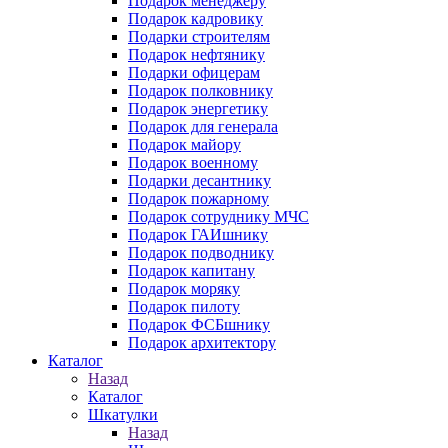
Подарок менеджеру
Подарок кадровику
Подарки строителям
Подарок нефтянику
Подарки офицерам
Подарок полковнику
Подарок энергетику
Подарок для генерала
Подарок майору
Подарок военному
Подарки десантнику
Подарок пожарному
Подарок сотруднику МЧС
Подарок ГАИшнику
Подарок подводнику
Подарок капитану
Подарок моряку
Подарок пилоту
Подарок ФСБшнику
Подарок архитектору
Каталог
Назад
Каталог
Шкатулки
Назад