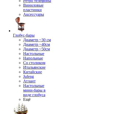
Ретро телефоны
Виниловые
пластинки
Аксессуары
Глобус-бары
Диаметр ~30 см
Диаметр ~40см
Диаметр ~50см
Настольные
Напольные
Со столиком
Итальянские
Китайские
Jufeng
Атлант
Настольные
мини-бары в
виде глобуса
Ещё