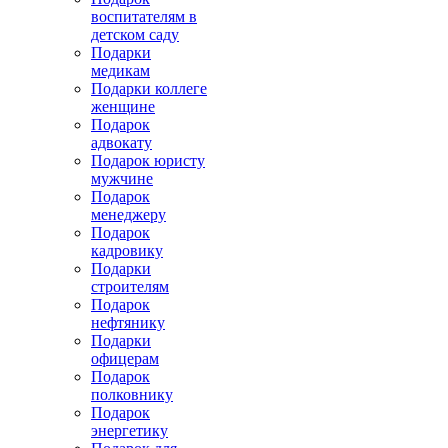
воспитателям в
детском саду
Подарки
медикам
Подарки коллеге
женщине
Подарок
адвокату
Подарок юристу
мужчине
Подарок
менеджеру
Подарок
кадровику
Подарки
строителям
Подарок
нефтянику
Подарки
офицерам
Подарок
полковнику
Подарок
энергетику