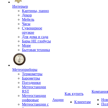
Интерьер
Картины, панно
Декор
Мебель
Часы
Сувенирное
оружие
Для дома и сада
Бары НЕ глобусы
Море
Бытовая техника
Метеоприборы
Термометры
Барометры
Погодники
Метеостанции
RST
Компани
Как купить
Метеостанции
Акции
Нов
цифровые
Клиентам
Пол
Метеостанции с