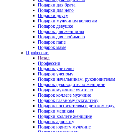
Подарки для брата
Подарки для него
Подарки другу
Подарки мужчинам коллегам
Подарок девушке
Подарок для женщины
Подарок для любимого
Подарок папе
Подарок маме
Профессии
Назад
Профессии
Подарок учителю
Подарок ученому
Подарки начальникам, руководителям
Подарок руководителю женщине
Подарок мужчине учителю
Подарок коллеге мужчине
Подарок главному бухгалтеру
Подарок воспитателям в детском саду
Подарки медикам
Подарки коллеге женщине
Подарок адвокату
Подарок юристу мужчине