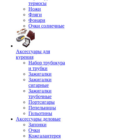
термосы
Ножи
Фляги
Фонари
Очки солнечные
Аксессуары для
курения
Набор трубокура
и трубки
Зажигалки
Зажигалки
сигарные
Зажигалки
трубочные
Портсигары
Пепельницы
Гильотины
Аксессуары деловые
Запонки
Очки
Кожгалантерея