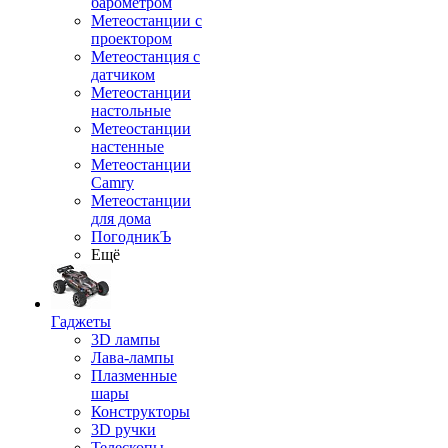
барометром
Метеостанции с
проектором
Метеостанция с
датчиком
Метеостанции
настольные
Метеостанции
настенные
Метеостанции
Camry
Метеостанции
для дома
ПогодникЪ
Ещё
Гаджеты
3D лампы
Лава-лампы
Плазменные
шары
Конструкторы
3D ручки
Телескопы