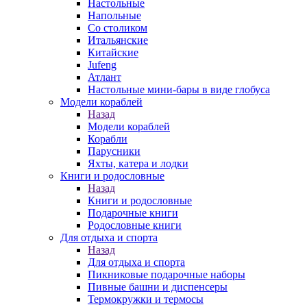
Настольные
Напольные
Со столиком
Итальянские
Китайские
Jufeng
Атлант
Настольные мини-бары в виде глобуса
Модели кораблей
Назад
Модели кораблей
Корабли
Парусники
Яхты, катера и лодки
Книги и родословные
Назад
Книги и родословные
Подарочные книги
Родословные книги
Для отдыха и спорта
Назад
Для отдыха и спорта
Пикниковые подарочные наборы
Пивные башни и диспенсеры
Термокружки и термосы