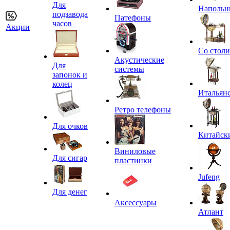
Для
Напольн
подзавода
Патефоны
часов
Акции
Со стол
Акустические
Для
системы
запонок и
колец
Итальян
Ретро телефоны
Для очков
Китайск
Виниловые
Для сигар
пластинки
Jufeng
Для денег
Аксессуары
Атлант