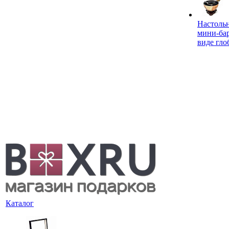
Настоль
мини-ба
виде гло
Каталог