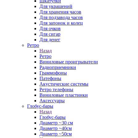
Шкатулки
Для украшений
Для хранения часов
Для подзавода часов
Для запонок и колец
Для очков
Для сигар
Для денег
Ретро
Назад
Ретро
Виниловые проигрыватели
Радиоприемники
Граммофоны
Патефоны
Акустические системы
Ретро телефоны
Виниловые пластинки
Аксессуары
Глобус-бары
Назад
Глобус-бары
Диаметр ~30 см
Диаметр ~40см
Диаметр ~50см