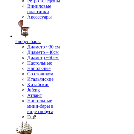
Ретро телефоны
Виниловые
пластинки
Аксессуары
Глобус-бары
Диаметр ~30 см
Диаметр ~40см
Диаметр ~50см
Настольные
Напольные
Со столиком
Итальянские
Китайские
Jufeng
Атлант
Настольные
мини-бары в
виде глобуса
Ещё