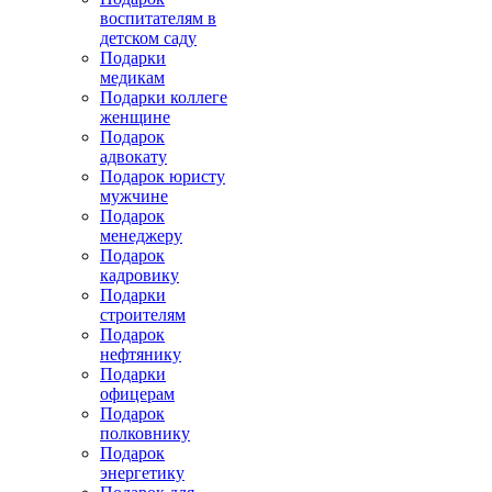
воспитателям в
детском саду
Подарки
медикам
Подарки коллеге
женщине
Подарок
адвокату
Подарок юристу
мужчине
Подарок
менеджеру
Подарок
кадровику
Подарки
строителям
Подарок
нефтянику
Подарки
офицерам
Подарок
полковнику
Подарок
энергетику