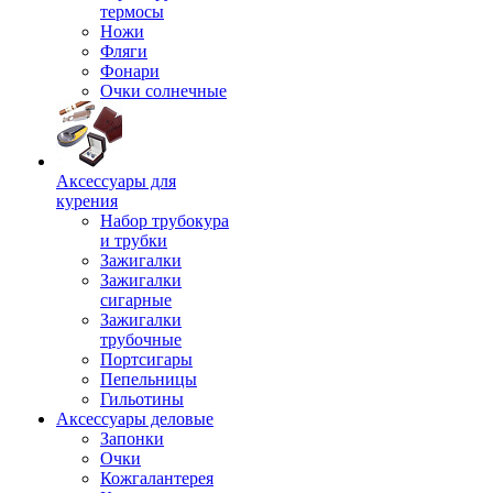
термосы
Ножи
Фляги
Фонари
Очки солнечные
Аксессуары для
курения
Набор трубокура
и трубки
Зажигалки
Зажигалки
сигарные
Зажигалки
трубочные
Портсигары
Пепельницы
Гильотины
Аксессуары деловые
Запонки
Очки
Кожгалантерея