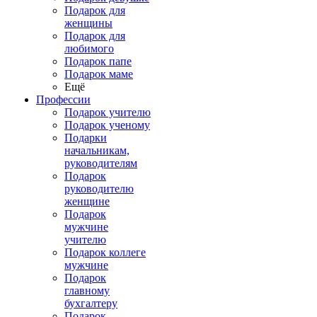
Подарок для
женщины
Подарок для
любимого
Подарок папе
Подарок маме
Ещё
Профессии
Подарок учителю
Подарок ученому
Подарки
начальникам,
руководителям
Подарок
руководителю
женщине
Подарок
мужчине
учителю
Подарок коллеге
мужчине
Подарок
главному
бухгалтеру
Подарок