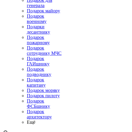
Подарок для
генерала
Подарок майору
Подарок
военному
Подарки
десантнику
Подарок
пожарному
Подарок
сотруднику МЧС
Подарок
ГАИшнику
Подарок
подводнику
Подарок
капитану
Подарок моряку
Подарок пилоту
Подарок
ФСБшнику
Подарок
архитектору
Ещё