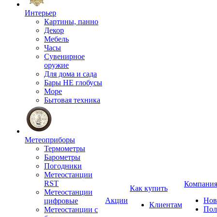
Интерьер
Картины, панно
Декор
Мебель
Часы
Сувенирное
оружие
Для дома и сада
Бары НЕ глобусы
Море
Бытовая техника
Метеоприборы
Термометры
Барометры
Погодники
Метеостанции
RST
Компани
Как купить
Метеостанции
Акции
Нов
цифровые
Клиентам
Пол
Метеостанции с