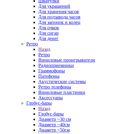
Шкатулки
Для украшений
Для хранения часов
Для подзавода часов
Для запонок и колец
Для очков
Для сигар
Для денег
Ретро
Назад
Ретро
Виниловые проигрыватели
Радиоприемники
Граммофоны
Патефоны
Акустические системы
Ретро телефоны
Виниловые пластинки
Аксессуары
Глобус-бары
Назад
Глобус-бары
Диаметр ~30 см
Диаметр ~40см
Диаметр ~50см