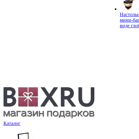
Настоль
мини-ба
виде гло
Каталог