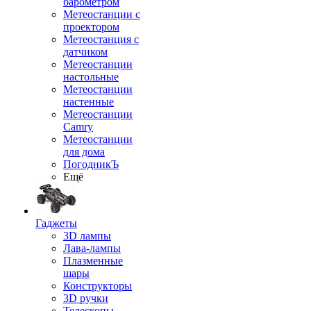
барометром
Метеостанции с
проектором
Метеостанция с
датчиком
Метеостанции
настольные
Метеостанции
настенные
Метеостанции
Camry
Метеостанции
для дома
ПогодникЪ
Ещё
Гаджеты
3D лампы
Лава-лампы
Плазменные
шары
Конструкторы
3D ручки
Телескопы