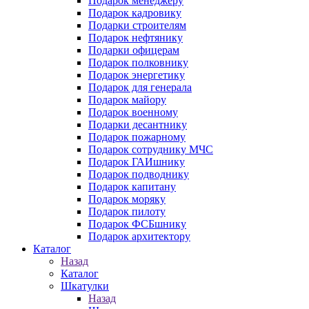
Подарок менеджеру
Подарок кадровику
Подарки строителям
Подарок нефтянику
Подарки офицерам
Подарок полковнику
Подарок энергетику
Подарок для генерала
Подарок майору
Подарок военному
Подарки десантнику
Подарок пожарному
Подарок сотруднику МЧС
Подарок ГАИшнику
Подарок подводнику
Подарок капитану
Подарок моряку
Подарок пилоту
Подарок ФСБшнику
Подарок архитектору
Каталог
Назад
Каталог
Шкатулки
Назад