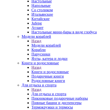
Настольные
Напольные
Со столиком
Итальянские
Китайские
Jufeng
Атлант
Настольные мини-бары в виде глобуса
Модели кораблей
Назад
Модели кораблей
Корабли
Парусники
Яхты, катера и лодки
Книги и родословные
Назад
Книги и родословные
Подарочные книги
Родословные книги
Для отдыха и спорта
Назад
Для отдыха и спорта
Пикниковые подарочные наборы
Пивные башни и диспенсеры
Термокружки и термосы