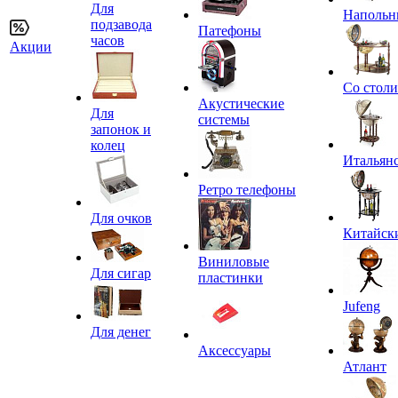
Для
Напольн
подзавода
Патефоны
часов
Акции
Со стол
Акустические
Для
системы
запонок и
колец
Итальян
Ретро телефоны
Для очков
Китайск
Виниловые
Для сигар
пластинки
Jufeng
Для денег
Аксессуары
Атлант