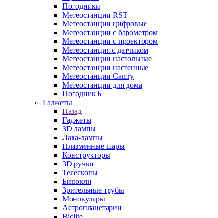
Погодники
Метеостанции RST
Метеостанции цифровые
Метеостанции с барометром
Метеостанции с проектором
Метеостанция с датчиком
Метеостанции настольные
Метеостанции настенные
Метеостанции Camry
Метеостанции для дома
ПогодникЪ
Гаджеты
Назад
Гаджеты
3D лампы
Лава-лампы
Плазменные шары
Конструкторы
3D ручки
Телескопы
Бинокли
Зрительные трубы
Монокуляры
Астропланетарии
Biolite