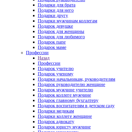
Подарки для брата
Подарки для него
Подарки другу
Подарки мужчинам коллегам
Подарок девушке
Подарок для женщины
Подарок для любимого
Подарок папе
Подарок маме
Профессии
Назад
Профессии
Подарок учителю
Подарок ученому
Подарки начальникам, руководителям
Подарок руководителю женщине
Подарок мужчине учителю
Подарок коллеге мужчине
Подарок главному бухгалтеру
Подарок воспитателям в детском саду
Подарки медикам
Подарки коллеге женщине
Подарок адвокату
Подарок юристу мужчине