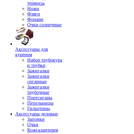
термосы
Ножи
Фляги
Фонари
Очки солнечные
Аксессуары для
курения
Набор трубокура
и трубки
Зажигалки
Зажигалки
сигарные
Зажигалки
трубочные
Портсигары
Пепельницы
Гильотины
Аксессуары деловые
Запонки
Очки
Кожгалантерея