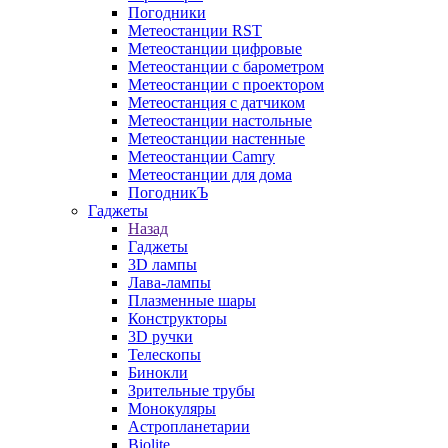
Погодники
Метеостанции RST
Метеостанции цифровые
Метеостанции с барометром
Метеостанции с проектором
Метеостанция с датчиком
Метеостанции настольные
Метеостанции настенные
Метеостанции Camry
Метеостанции для дома
ПогодникЪ
Гаджеты
Назад
Гаджеты
3D лампы
Лава-лампы
Плазменные шары
Конструкторы
3D ручки
Телескопы
Бинокли
Зрительные трубы
Монокуляры
Астропланетарии
Biolite