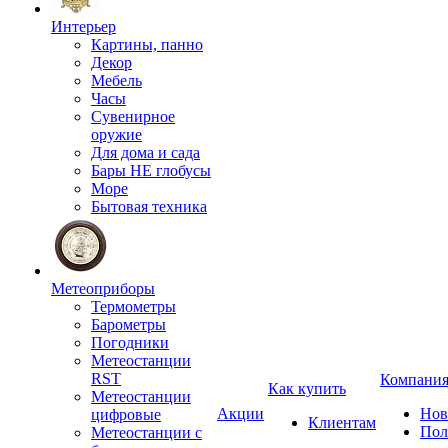
Интерьер
Картины, панно
Декор
Мебель
Часы
Сувенирное
оружие
Для дома и сада
Бары НЕ глобусы
Море
Бытовая техника
Метеоприборы
Термометры
Барометры
Погодники
Метеостанции
RST
Компани
Как купить
Метеостанции
Акции
Нов
цифровые
Клиентам
Пол
Метеостанции с