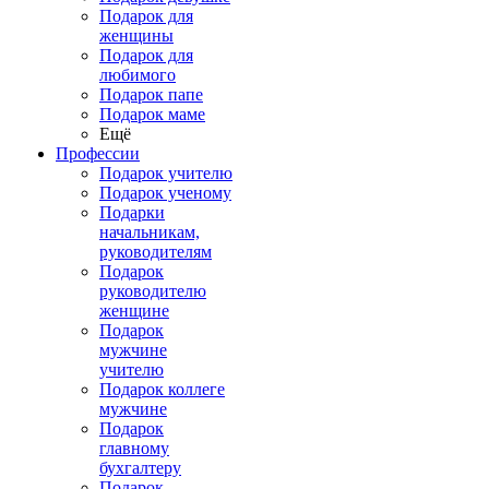
Подарок для
женщины
Подарок для
любимого
Подарок папе
Подарок маме
Ещё
Профессии
Подарок учителю
Подарок ученому
Подарки
начальникам,
руководителям
Подарок
руководителю
женщине
Подарок
мужчине
учителю
Подарок коллеге
мужчине
Подарок
главному
бухгалтеру
Подарок