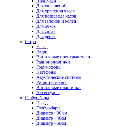
Шкатулки
Для украшений
Для хранения часов
Для подзавода часов
Для запонок и колец
Для очков
Для сигар
Для денег
Ретро
Назад
Ретро
Виниловые проигрыватели
Радиоприемники
Граммофоны
Патефоны
Акустические системы
Ретро телефоны
Виниловые пластинки
Аксессуары
Глобус-бары
Назад
Глобус-бары
Диаметр ~30 см
Диаметр ~40см
Диаметр ~50см