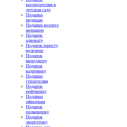
воспитателям в
детском саду
Подарки
медикам
Подарки коллеге
женщине
Подарок
адвокату
Подарок юристу
мужчине
Подарок
менеджеру
Подарок
кадровику
Подарки
строителям
Подарок
нефтянику
Подарки
офицерам
Подарок
полковнику
Подарок
энергетику