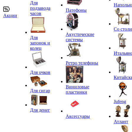
Для
Напольн
подзавода
Патефоны
часов
Акции
Со стол
Акустические
Для
системы
запонок и
колец
Итальян
Ретро телефоны
Для очков
Китайск
Виниловые
Для сигар
пластинки
Jufeng
Для денег
Аксессуары
Атлант