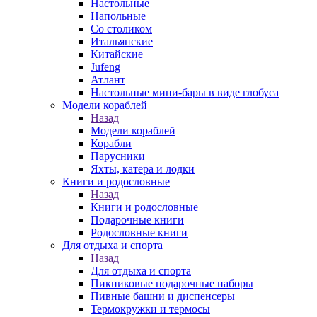
Настольные
Напольные
Со столиком
Итальянские
Китайские
Jufeng
Атлант
Настольные мини-бары в виде глобуса
Модели кораблей
Назад
Модели кораблей
Корабли
Парусники
Яхты, катера и лодки
Книги и родословные
Назад
Книги и родословные
Подарочные книги
Родословные книги
Для отдыха и спорта
Назад
Для отдыха и спорта
Пикниковые подарочные наборы
Пивные башни и диспенсеры
Термокружки и термосы