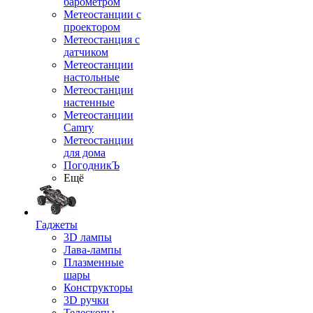
барометром
Метеостанции с
проектором
Метеостанция с
датчиком
Метеостанции
настольные
Метеостанции
настенные
Метеостанции
Camry
Метеостанции
для дома
ПогодникЪ
Ещё
Гаджеты
3D лампы
Лава-лампы
Плазменные
шары
Конструкторы
3D ручки
Телескопы