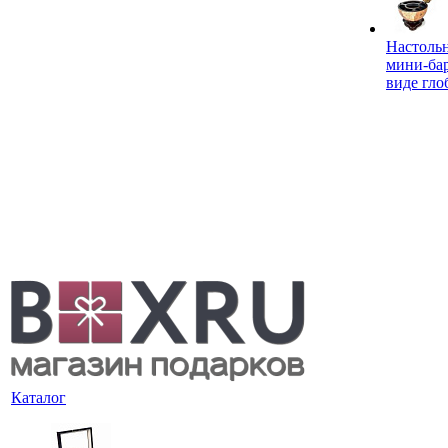
Настоль
мини-ба
виде гло
Каталог