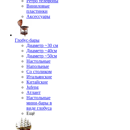
Ретро телефоны
Виниловые
пластинки
Аксессуары
Глобус-бары
Диаметр ~30 см
Диаметр ~40см
Диаметр ~50см
Настольные
Напольные
Со столиком
Итальянские
Китайские
Jufeng
Атлант
Настольные
мини-бары в
виде глобуса
Ещё