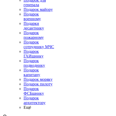
Подарок для
генерала
Подарок майору
Подарок
военному
Подарки
десантнику
Подарок
пожарному
Подарок
сотруднику МЧС
Подарок
ГАИшнику
Подарок
подводнику
Подарок
капитану
Подарок моряку
Подарок пилоту
Подарок
ФСБшнику
Подарок
архитектору
Ещё