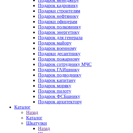
Подарок менеджеру
Подарок кадровику
Подарки строителям
Подарок нефтянику
Подарки офицерам
Подарок полковнику
Подарок энергетику
Подарок для генерала
Подарок майору
Подарок военному
Подарки десантнику
Подарок пожарному
Подарок сотруднику МЧС
Подарок ГАИшнику
Подарок подводнику
Подарок капитану
Подарок моряку
Подарок пилоту
Подарок ФСБшнику
Подарок архитектору
Каталог
Назад
Каталог
Шкатулки
Назад