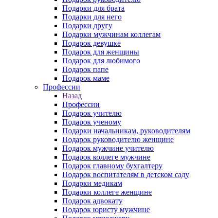
Подарки для брата
Подарки для него
Подарки другу
Подарки мужчинам коллегам
Подарок девушке
Подарок для женщины
Подарок для любимого
Подарок папе
Подарок маме
Профессии
Назад
Профессии
Подарок учителю
Подарок ученому
Подарки начальникам, руководителям
Подарок руководителю женщине
Подарок мужчине учителю
Подарок коллеге мужчине
Подарок главному бухгалтеру
Подарок воспитателям в детском саду
Подарки медикам
Подарки коллеге женщине
Подарок адвокату
Подарок юристу мужчине