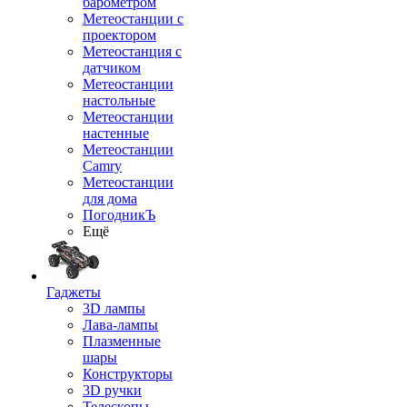
барометром
Метеостанции с
проектором
Метеостанция с
датчиком
Метеостанции
настольные
Метеостанции
настенные
Метеостанции
Camry
Метеостанции
для дома
ПогодникЪ
Ещё
Гаджеты
3D лампы
Лава-лампы
Плазменные
шары
Конструкторы
3D ручки
Телескопы