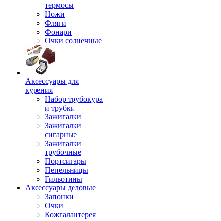
термосы
Ножи
Фляги
Фонари
Очки солнечные
Аксессуары для
курения
Набор трубокура
и трубки
Зажигалки
Зажигалки
сигарные
Зажигалки
трубочные
Портсигары
Пепельницы
Гильотины
Аксессуары деловые
Запонки
Очки
Кожгалантерея