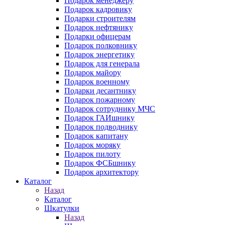
Подарок менеджеру
Подарок кадровику
Подарки строителям
Подарок нефтянику
Подарки офицерам
Подарок полковнику
Подарок энергетику
Подарок для генерала
Подарок майору
Подарок военному
Подарки десантнику
Подарок пожарному
Подарок сотруднику МЧС
Подарок ГАИшнику
Подарок подводнику
Подарок капитану
Подарок моряку
Подарок пилоту
Подарок ФСБшнику
Подарок архитектору
Каталог
Назад
Каталог
Шкатулки
Назад