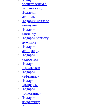
воспитателям в
детском саду
Подарки
медикам
Подарки коллеге
женщине
Подарок
адвокату
Подарок юристу
мужчине
Подарок
менеджеру
Подарок
кадровику
Подарки
строителям
Подарок
нефтянику
Подарки
офицерам
Подарок
полковнику
Подарок
энергетику