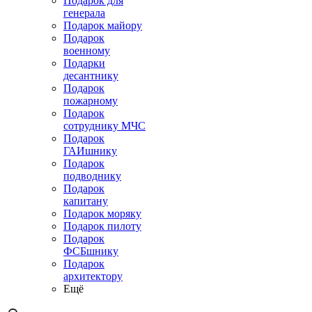
Подарок для
генерала
Подарок майору
Подарок
военному
Подарки
десантнику
Подарок
пожарному
Подарок
сотруднику МЧС
Подарок
ГАИшнику
Подарок
подводнику
Подарок
капитану
Подарок моряку
Подарок пилоту
Подарок
ФСБшнику
Подарок
архитектору
Ещё