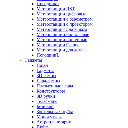
Погодники
Метеостанции RST
Метеостанции цифровые
Метеостанции с барометром
Метеостанции с проектором
Метеостанция с датчиком
Метеостанции настольные
Метеостанции настенные
Метеостанции Camry
Метеостанции для дома
ПогодникЪ
Гаджеты
Назад
Гаджеты
3D лампы
Лава-лампы
Плазменные шары
Конструкторы
3D ручки
Телескопы
Бинокли
Зрительные трубы
Монокуляры
Астропланетарии
Biolite