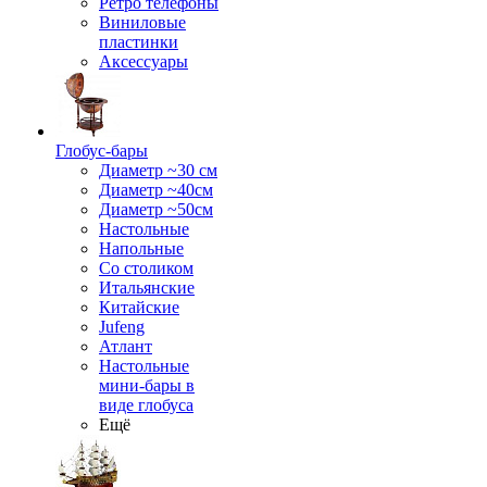
Ретро телефоны
Виниловые
пластинки
Аксессуары
Глобус-бары
Диаметр ~30 см
Диаметр ~40см
Диаметр ~50см
Настольные
Напольные
Со столиком
Итальянские
Китайские
Jufeng
Атлант
Настольные
мини-бары в
виде глобуса
Ещё