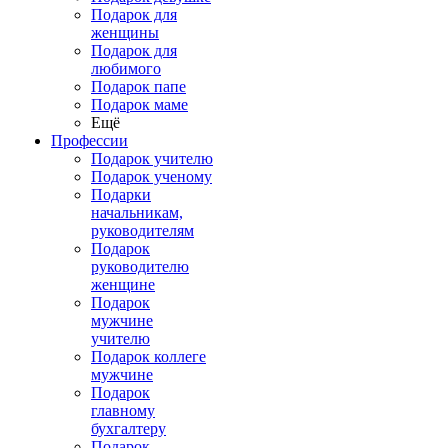
Подарок для
женщины
Подарок для
любимого
Подарок папе
Подарок маме
Ещё
Профессии
Подарок учителю
Подарок ученому
Подарки
начальникам,
руководителям
Подарок
руководителю
женщине
Подарок
мужчине
учителю
Подарок коллеге
мужчине
Подарок
главному
бухгалтеру
Подарок