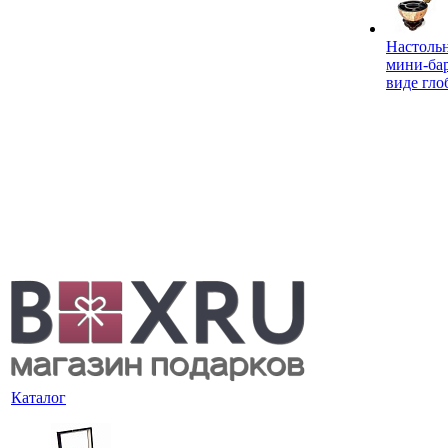
Настоль
мини-ба
виде гло
Каталог