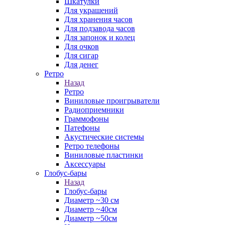
Шкатулки
Для украшений
Для хранения часов
Для подзавода часов
Для запонок и колец
Для очков
Для сигар
Для денег
Ретро
Назад
Ретро
Виниловые проигрыватели
Радиоприемники
Граммофоны
Патефоны
Акустические системы
Ретро телефоны
Виниловые пластинки
Аксессуары
Глобус-бары
Назад
Глобус-бары
Диаметр ~30 см
Диаметр ~40см
Диаметр ~50см