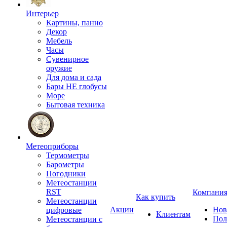
Интерьер
Картины, панно
Декор
Мебель
Часы
Сувенирное
оружие
Для дома и сада
Бары НЕ глобусы
Море
Бытовая техника
Метеоприборы
Термометры
Барометры
Погодники
Метеостанции
RST
Компани
Как купить
Метеостанции
Акции
Нов
цифровые
Клиентам
Пол
Метеостанции с