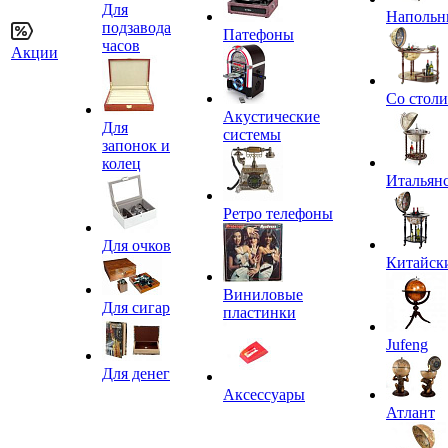
Для
Напольн
подзавода
Патефоны
часов
Акции
Со стол
Акустические
Для
системы
запонок и
колец
Итальян
Ретро телефоны
Для очков
Китайск
Виниловые
Для сигар
пластинки
Jufeng
Для денег
Аксессуары
Атлант