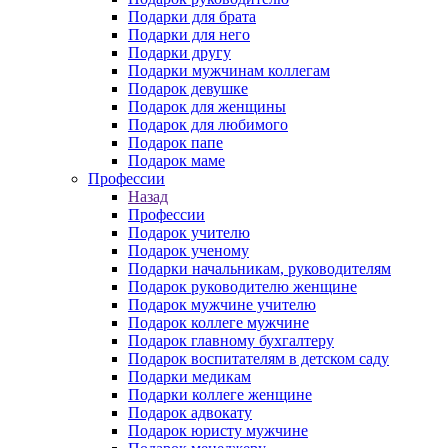
Подарки для брата
Подарки для него
Подарки другу
Подарки мужчинам коллегам
Подарок девушке
Подарок для женщины
Подарок для любимого
Подарок папе
Подарок маме
Профессии
Назад
Профессии
Подарок учителю
Подарок ученому
Подарки начальникам, руководителям
Подарок руководителю женщине
Подарок мужчине учителю
Подарок коллеге мужчине
Подарок главному бухгалтеру
Подарок воспитателям в детском саду
Подарки медикам
Подарки коллеге женщине
Подарок адвокату
Подарок юристу мужчине