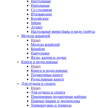
Настольные
Напольные
Со столиком
Итальянские
Китайские
Jufeng
Атлант
Настольные мини-бары в виде глобуса
Модели кораблей
Назад
Модели кораблей
Корабли
Парусники
Яхты, катера и лодки
Книги и родословные
Назад
Книги и родословные
Подарочные книги
Родословные книги
Для отдыха и спорта
Назад
Для отдыха и спорта
Пикниковые подарочные наборы
Пивные башни и диспенсеры
Термокружки и термосы