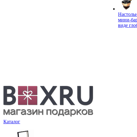
Настоль
мини-ба
виде гло
Каталог