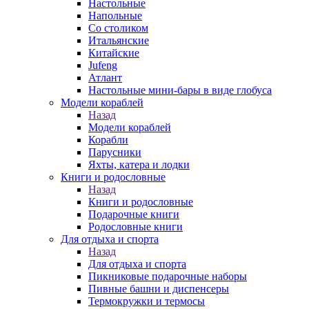
Настольные
Напольные
Со столиком
Итальянские
Китайские
Jufeng
Атлант
Настольные мини-бары в виде глобуса
Модели кораблей
Назад
Модели кораблей
Корабли
Парусники
Яхты, катера и лодки
Книги и родословные
Назад
Книги и родословные
Подарочные книги
Родословные книги
Для отдыха и спорта
Назад
Для отдыха и спорта
Пикниковые подарочные наборы
Пивные башни и диспенсеры
Термокружки и термосы