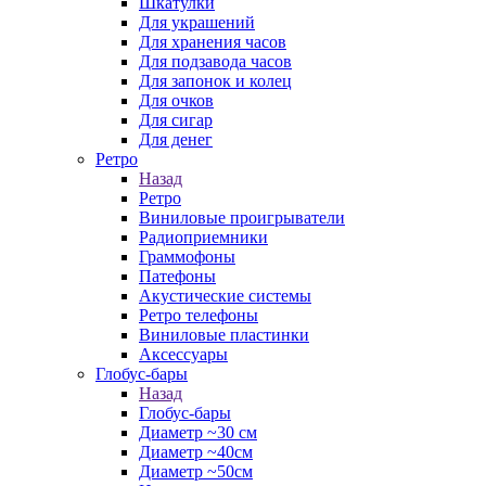
Шкатулки
Для украшений
Для хранения часов
Для подзавода часов
Для запонок и колец
Для очков
Для сигар
Для денег
Ретро
Назад
Ретро
Виниловые проигрыватели
Радиоприемники
Граммофоны
Патефоны
Акустические системы
Ретро телефоны
Виниловые пластинки
Аксессуары
Глобус-бары
Назад
Глобус-бары
Диаметр ~30 см
Диаметр ~40см
Диаметр ~50см