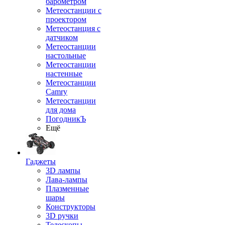
барометром
Метеостанции с
проектором
Метеостанция с
датчиком
Метеостанции
настольные
Метеостанции
настенные
Метеостанции
Camry
Метеостанции
для дома
ПогодникЪ
Ещё
Гаджеты
3D лампы
Лава-лампы
Плазменные
шары
Конструкторы
3D ручки
Телескопы