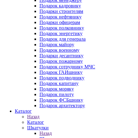
Подарок менеджеру
Подарок кадровику
Подарки строителям
Подарок нефтянику
Подарки офицерам
Подарок полковнику
Подарок энергетику
Подарок для генерала
Подарок майору
Подарок военному
Подарки десантнику
Подарок пожарному
Подарок сотруднику МЧС
Подарок ГАИшнику
Подарок подводнику
Подарок капитану
Подарок моряку
Подарок пилоту
Подарок ФСБшнику
Подарок архитектору
Каталог
Назад
Каталог
Шкатулки
Назад