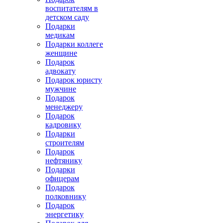
воспитателям в
детском саду
Подарки
медикам
Подарки коллеге
женщине
Подарок
адвокату
Подарок юристу
мужчине
Подарок
менеджеру
Подарок
кадровику
Подарки
строителям
Подарок
нефтянику
Подарки
офицерам
Подарок
полковнику
Подарок
энергетику