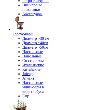
Ретро телефоны
Виниловые
пластинки
Аксессуары
Глобус-бары
Диаметр ~30 см
Диаметр ~40см
Диаметр ~50см
Настольные
Напольные
Со столиком
Итальянские
Китайские
Jufeng
Атлант
Настольные
мини-бары в
виде глобуса
Ещё