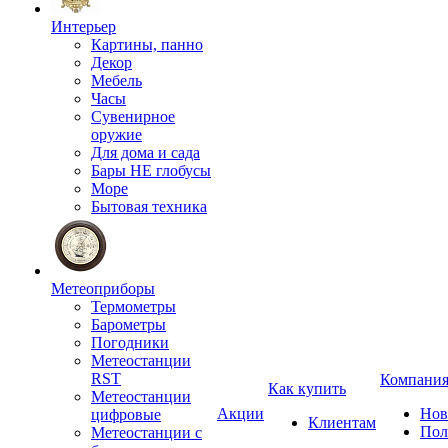
Интерьер
Картины, панно
Декор
Мебель
Часы
Сувенирное
оружие
Для дома и сада
Бары НЕ глобусы
Море
Бытовая техника
Метеоприборы
Термометры
Барометры
Погодники
Метеостанции
RST
Компани
Как купить
Метеостанции
Акции
Нов
цифровые
Клиентам
Пол
Метеостанции с