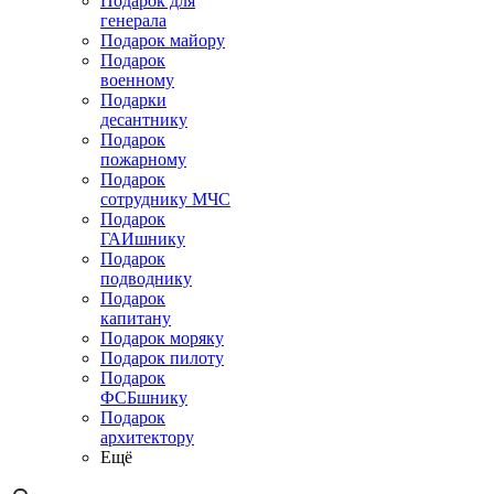
Подарок для
генерала
Подарок майору
Подарок
военному
Подарки
десантнику
Подарок
пожарному
Подарок
сотруднику МЧС
Подарок
ГАИшнику
Подарок
подводнику
Подарок
капитану
Подарок моряку
Подарок пилоту
Подарок
ФСБшнику
Подарок
архитектору
Ещё