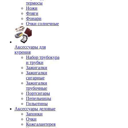
термосы
Ножи
Фляги
Фонари
Очки солнечные
Аксессуары для
курения
Набор трубокура
и трубки
Зажигалки
Зажигалки
сигарные
Зажигалки
трубочные
Портсигары
Пепельницы
Гильотины
Аксессуары деловые
Запонки
Очки
Кожгалантерея