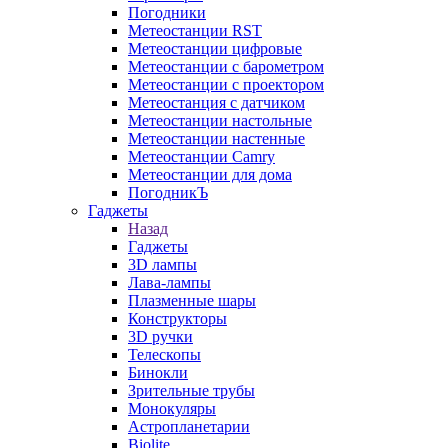
Погодники
Метеостанции RST
Метеостанции цифровые
Метеостанции с барометром
Метеостанции с проектором
Метеостанция с датчиком
Метеостанции настольные
Метеостанции настенные
Метеостанции Camry
Метеостанции для дома
ПогодникЪ
Гаджеты
Назад
Гаджеты
3D лампы
Лава-лампы
Плазменные шары
Конструкторы
3D ручки
Телескопы
Бинокли
Зрительные трубы
Монокуляры
Астропланетарии
Biolite