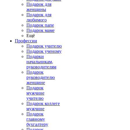
Подарок для
женщины
Подарок для
любимого
Подарок папе
Подарок маме
Ещё
Профессии
Подарок учителю
Подарок ученому
Подарки
начальникам,
руководителям
Подарок
руководителю
женщине
Подарок
мужчине
учителю
Подарок коллеге
мужчине
Подарок
главному
бухгалтеру
Подарок