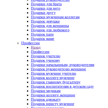
Подарки для брата
Подарки для него
Подарки другу
Подарки мужчинам коллегам
Подарок девушке
Подарок для женщины
Подарок для любимого
Подарок папе
Подарок маме
Профессии
Назад
Профессии
Подарок учителю
Подарок ученому
Подарки начальникам, руководителям
Подарок руководителю женщине
Подарок мужчине учителю
Подарок коллеге мужчине
Подарок главному бухгалтеру
Подарок воспитателям в детском саду
Подарки медикам
Подарки коллеге женщине
Подарок адвокату
Подарок юристу мужчине