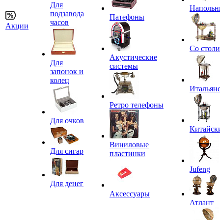
Для
Напольн
подзавода
Патефоны
часов
Акции
Со стол
Акустические
Для
системы
запонок и
колец
Итальян
Ретро телефоны
Для очков
Китайск
Виниловые
Для сигар
пластинки
Jufeng
Для денег
Аксессуары
Атлант