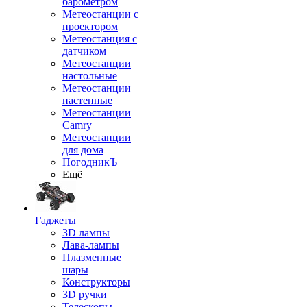
барометром
Метеостанции с
проектором
Метеостанция с
датчиком
Метеостанции
настольные
Метеостанции
настенные
Метеостанции
Camry
Метеостанции
для дома
ПогодникЪ
Ещё
Гаджеты
3D лампы
Лава-лампы
Плазменные
шары
Конструкторы
3D ручки
Телескопы