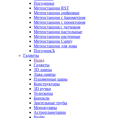
Погодники
Метеостанции RST
Метеостанции цифровые
Метеостанции с барометром
Метеостанции с проектором
Метеостанция с датчиком
Метеостанции настольные
Метеостанции настенные
Метеостанции Camry
Метеостанции для дома
ПогодникЪ
Гаджеты
Назад
Гаджеты
3D лампы
Лава-лампы
Плазменные шары
Конструкторы
3D ручки
Телескопы
Бинокли
Зрительные трубы
Монокуляры
Астропланетарии
Biolite