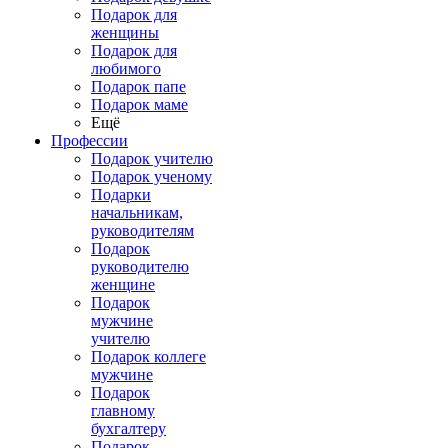
Подарок для
женщины
Подарок для
любимого
Подарок папе
Подарок маме
Ещё
Профессии
Подарок учителю
Подарок ученому
Подарки
начальникам,
руководителям
Подарок
руководителю
женщине
Подарок
мужчине
учителю
Подарок коллеге
мужчине
Подарок
главному
бухгалтеру
Подарок