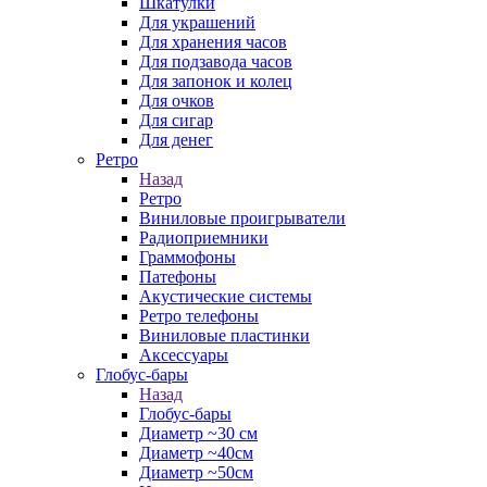
Шкатулки
Для украшений
Для хранения часов
Для подзавода часов
Для запонок и колец
Для очков
Для сигар
Для денег
Ретро
Назад
Ретро
Виниловые проигрыватели
Радиоприемники
Граммофоны
Патефоны
Акустические системы
Ретро телефоны
Виниловые пластинки
Аксессуары
Глобус-бары
Назад
Глобус-бары
Диаметр ~30 см
Диаметр ~40см
Диаметр ~50см