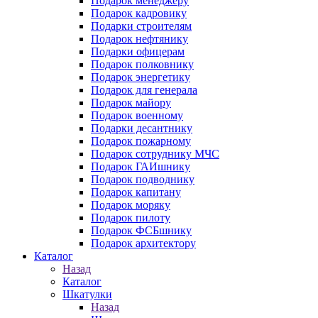
Подарок менеджеру
Подарок кадровику
Подарки строителям
Подарок нефтянику
Подарки офицерам
Подарок полковнику
Подарок энергетику
Подарок для генерала
Подарок майору
Подарок военному
Подарки десантнику
Подарок пожарному
Подарок сотруднику МЧС
Подарок ГАИшнику
Подарок подводнику
Подарок капитану
Подарок моряку
Подарок пилоту
Подарок ФСБшнику
Подарок архитектору
Каталог
Назад
Каталог
Шкатулки
Назад