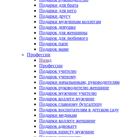
Подарки для брата
Подарки для него
Подарки другу
Подарки мужчинам коллегам
Подарок девушке
Подарок для женщины
Подарок для любимого
Подарок папе
Подарок маме
Профессии
Назад
Профессии
Подарок учителю
Подарок ученому
Подарки начальникам, руководителям
Подарок руководителю женщине
Подарок мужчине учителю
Подарок коллеге мужчине
Подарок главному бухгалтеру
Подарок воспитателям в детском саду
Подарки медикам
Подарки коллеге женщине
Подарок адвокату
Подарок юристу мужчине