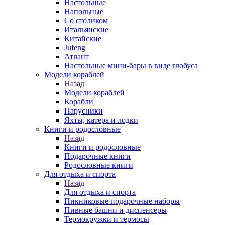
Настольные
Напольные
Со столиком
Итальянские
Китайские
Jufeng
Атлант
Настольные мини-бары в виде глобуса
Модели кораблей
Назад
Модели кораблей
Корабли
Парусники
Яхты, катера и лодки
Книги и родословные
Назад
Книги и родословные
Подарочные книги
Родословные книги
Для отдыха и спорта
Назад
Для отдыха и спорта
Пикниковые подарочные наборы
Пивные башни и диспенсеры
Термокружки и термосы