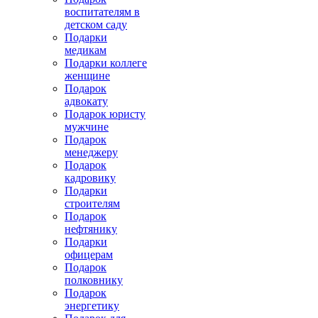
воспитателям в
детском саду
Подарки
медикам
Подарки коллеге
женщине
Подарок
адвокату
Подарок юристу
мужчине
Подарок
менеджеру
Подарок
кадровику
Подарки
строителям
Подарок
нефтянику
Подарки
офицерам
Подарок
полковнику
Подарок
энергетику