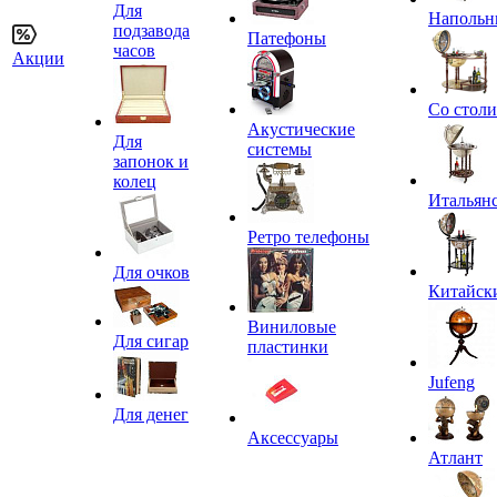
Для
Напольн
подзавода
Патефоны
часов
Акции
Со стол
Акустические
Для
системы
запонок и
колец
Итальян
Ретро телефоны
Для очков
Китайск
Виниловые
Для сигар
пластинки
Jufeng
Для денег
Аксессуары
Атлант