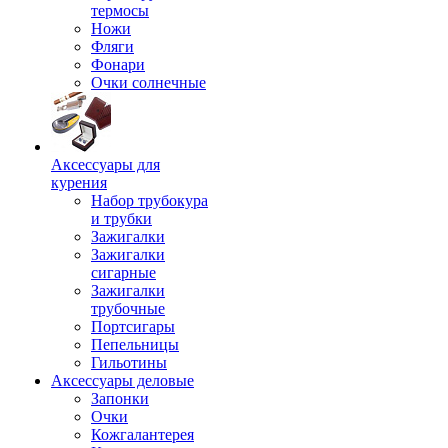
термосы
Ножи
Фляги
Фонари
Очки солнечные
Аксессуары для
курения
Набор трубокура
и трубки
Зажигалки
Зажигалки
сигарные
Зажигалки
трубочные
Портсигары
Пепельницы
Гильотины
Аксессуары деловые
Запонки
Очки
Кожгалантерея