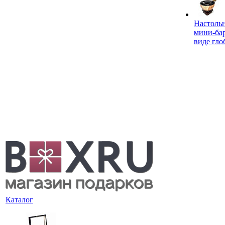
Настоль
мини-ба
виде гло
Каталог