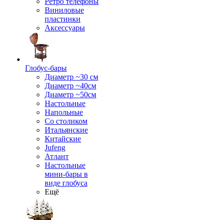
Ретро телефоны
Виниловые
пластинки
Аксессуары
Глобус-бары
Диаметр ~30 см
Диаметр ~40см
Диаметр ~50см
Настольные
Напольные
Со столиком
Итальянские
Китайские
Jufeng
Атлант
Настольные
мини-бары в
виде глобуса
Ещё