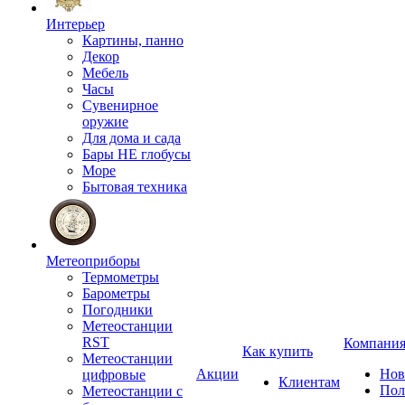
Интерьер
Картины, панно
Декор
Мебель
Часы
Сувенирное
оружие
Для дома и сада
Бары НЕ глобусы
Море
Бытовая техника
Метеоприборы
Термометры
Барометры
Погодники
Метеостанции
RST
Компани
Как купить
Метеостанции
Акции
Нов
цифровые
Клиентам
Пол
Метеостанции с